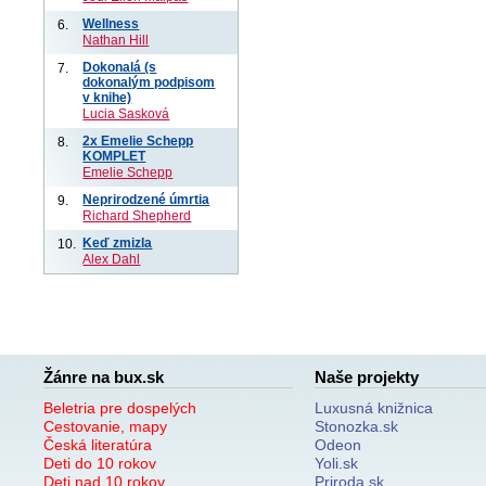
Wellness
6.
Nathan Hill
Dokonalá (s
7.
dokonalým podpisom
v knihe)
Lucia Sasková
2x Emelie Schepp
8.
KOMPLET
Emelie Schepp
Neprirodzené úmrtia
9.
Richard Shepherd
Keď zmizla
10.
Alex Dahl
Žánre na bux.sk
Naše projekty
Beletria pre dospelých
Luxusná knižnica
Cestovanie, mapy
Stonozka.sk
Česká literatúra
Odeon
Deti do 10 rokov
Yoli.sk
Deti nad 10 rokov
Priroda.sk