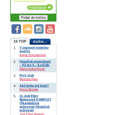
10 TOP
ďalšie…
V znamení modrého
1.
motýľa
Ingrid Schusterová
Finančná gramotnosť
2.
– PZ pre 5.– 9.ročník
Mária Kubovičová
Prvý sľub
3.
Michala Ries
Akú farbu má bozk?
4.
Rocio Bonilla
2x Jodi Ellen
5.
Malpasová KOMPLET
(Škandalózna
princezná+Skutočná
kráľovná)
Jodi Ellen Malpas