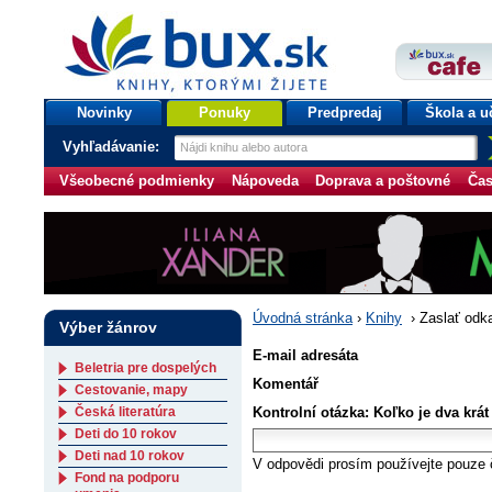
bux.sk
knihy, ktorými žijete
Úvodná stránka
Novinky
Ponuky
Predpredaj
Škola a u
Vyhľadávanie:
Všeobecné podmienky
Nápoveda
Doprava a poštovné
Čas
Úvodná stránka
›
Knihy
›
Zaslať odk
Výber žánrov
E-mail adresáta
Beletria pre dospelých
Komentář
Cestovanie, mapy
Česká literatúra
Kontrolní otázka: Koľko je dva krát
Deti do 10 rokov
Deti nad 10 rokov
V odpovědi prosím používejte pouze č
Fond na podporu