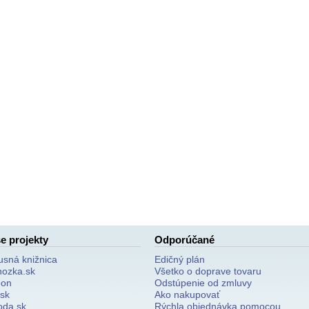
e projekty
Odporúčané
usná knižnica
Edičný plán
nozka.sk
Všetko o doprave tovaru
on
Odstúpenie od zmluvy
.sk
Ako nakupovať
oda.sk
Rýchla objednávka pomocou