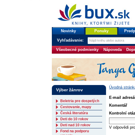
bux.sk
knihy, ktorými žijete
Úvodná stránka
Novinky
Ponuky
Predp
Vyhľadávanie:
Všeobecné podmienky
Nápoveda
Dopr
Úvodná stránk
Výber žánrov
E-mail adresá
Beletria pre dospelých
Komentář
Cestovanie, mapy
Česká literatúra
Kontrolní otá
Deti do 10 rokov
Deti nad 10 rokov
V odpovědi pro
Fond na podporu