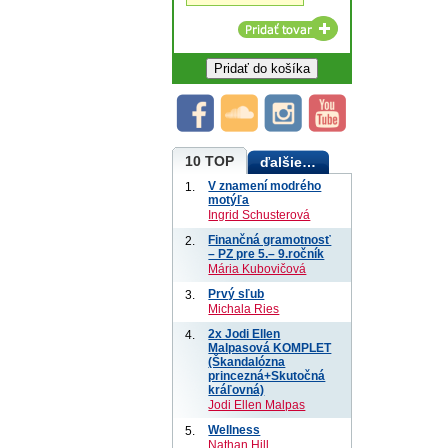
10 TOP
ďalšie…
V znamení modrého
1.
motýľa
Ingrid Schusterová
Finančná gramotnosť
2.
– PZ pre 5.– 9.ročník
Mária Kubovičová
Prvý sľub
3.
Michala Ries
2x Jodi Ellen
4.
Malpasová KOMPLET
(Škandalózna
princezná+Skutočná
kráľovná)
Jodi Ellen Malpas
Wellness
5.
Nathan Hill