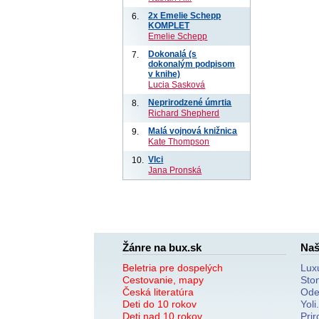
2x Emelie Schepp
6.
KOMPLET
Emelie Schepp
Dokonalá (s
7.
dokonalým podpisom
v knihe)
Lucia Sasková
Neprirodzené úmrtia
8.
Richard Shepherd
Malá vojnová knižnica
9.
Kate Thompson
Vlci
10.
Jana Pronská
Žánre na bux.sk
Naš
Beletria pre dospelých
Lux
Cestovanie, mapy
Sto
Česká literatúra
Ode
Deti do 10 rokov
Yoli
Deti nad 10 rokov
Prir