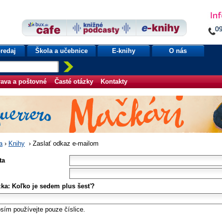
redaj
Škola a učebnice
E-knihy
O nás
ava a poštovné
Časté otázky
Kontakty
a
›
Knihy
›
Zaslať odkaz e-mailom
ta
zka: Koľko je sedem plus šesť?
sím používejte pouze číslice.