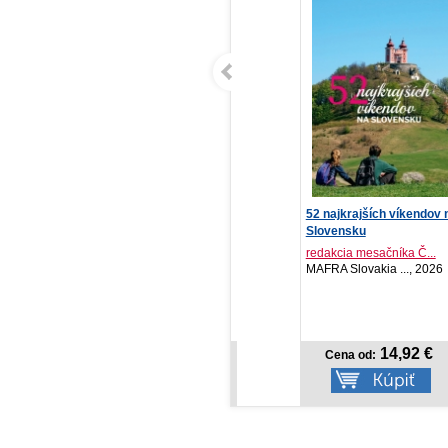
Modelky prirodzene
52 najkrajších víkendov na
Jujutsu 
krásne
Slovensku
války 19:
redakcia mesačníka Č...
Gege Ak
Infoa, 2026
MAFRA Slovakia ..., 2026
Crew, 2
NOVI
4,49 €
14,92 €
Cena od:
Cena od:
Cen