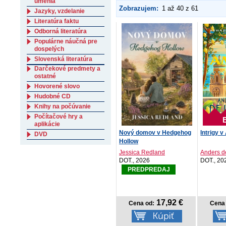
umenia
Zobrazujem:
1 až 40 z 61
Jazyky, vzdelanie
Literatúra faktu
Odborná literatúra
Populárne náučná pre
dospelých
Slovenská literatúra
Darčekové predmety a
ostatné
Hovorené slovo
Hudobné CD
Knihy na počúvanie
Počítačové hry a
aplikácie
Nový domov v Hedgehog
Intrigy v
DVD
Hollow
Jessica Redland
Anders de
DOT., 2026
DOT., 20
PREDPREDAJ
17,92 €
Cena od:
Cena 