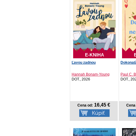
E-KNIHA
Ľavou zadnou
Dokonalá
Hannah Bonam-Young
Paul C. 
DOT., 2026
DOT., 20
16,45 €
Cena od:
Cena 