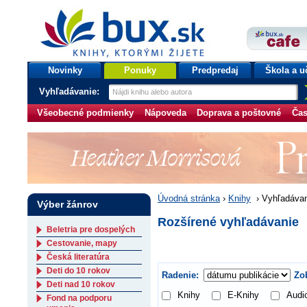
bux.sk
knihy, ktorými žijete
Úvodná stránka
Novinky
Ponuky
Predpredaj
Škola a u
Vyhľadávanie:
Všeobecné podmienky
Nápoveda
Doprava a poštovné
Čas
Úvodná stránka
›
Knihy
›
Vyhľadávan
Výber žánrov
Rozšírené vyhľadávanie
Beletria pre dospelých
Cestovanie, mapy
Česká literatúra
Deti do 10 rokov
Radenie:
Zob
Deti nad 10 rokov
Knihy
E-Knihy
Audi
Fond na podporu