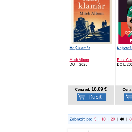
Malý klamár
Najtvrdš
Mitch Albom
Russ Co
DOT., 2025
DOT., 20
18,09 €
Cena od:
Cena 
Zobraziť po:
5
|
10
|
20
|
40
|
8