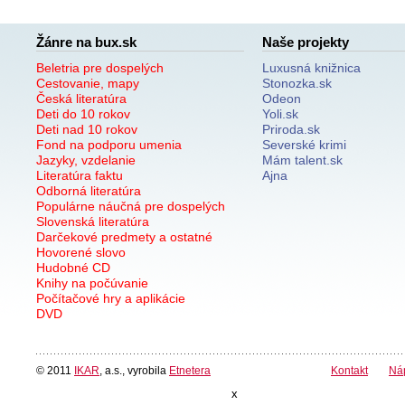
Žánre na bux.sk
Naše projekty
Beletria pre dospelých
Luxusná knižnica
Cestovanie, mapy
Stonozka.sk
Česká literatúra
Odeon
Deti do 10 rokov
Yoli.sk
Deti nad 10 rokov
Priroda.sk
Fond na podporu umenia
Severské krimi
Jazyky, vzdelanie
Mám talent.sk
Literatúra faktu
Ajna
Odborná literatúra
Populárne náučná pre dospelých
Slovenská literatúra
Darčekové predmety a ostatné
Hovorené slovo
Hudobné CD
Knihy na počúvanie
Počítačové hry a aplikácie
DVD
© 2011
IKAR
, a.s., vyrobila
Etnetera
Kontakt
Ná
x