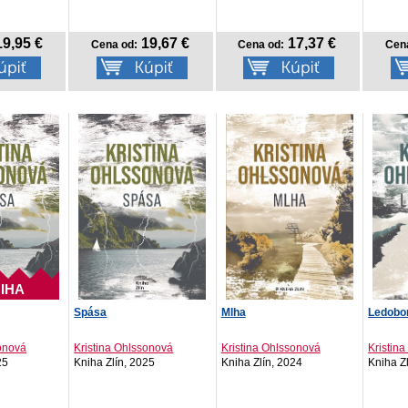
9,95 €
19,67 €
17,37 €
Cena od:
Cena od:
Cen
IHA
Spása
Mlha
Ledobo
sonová
Kristina Ohlssonová
Kristina Ohlssonová
Kristin
25
Kniha Zlín, 2025
Kniha Zlín, 2024
Kniha Z