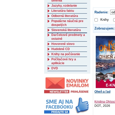
umenia
Jazyky, vzdelanie
Literatúra faktu
Radenie:
Odborná literatúra
Knihy
Populárne náučná pre
dospelých
Zobrazujem:
Slovenská literatúra
Darčekové predmety a
ostatné
Hovorené slovo
Hudobné CD
Knihy na počúvanie
Počítačové hry a
aplikácie
DVD
E-KN
Oheň a ľad
Kristina Ohls
DOT., 2026