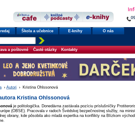
redaj
Škola a učebnice
E-knihy
O nás
ava a poštovné
Časté otázky
Kontakty
a
›
Autori
›
Kristina Ohlssonová
autora Kristina Ohlssonová
ssonová
je politologička. Donedávna zastávala pozíciu príslušníčky Protiteror
Európe (OBSE). Pracovala v radoch Švédskej bezpečnostnej služby, na minis
nej obrany, kde pôsobila ako mladá expertka na konflikty na Blízkom východe 
me.