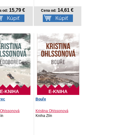
15,79 €
14,61 €
a od:
Cena od:
E-KNIHA
E-KNIHA
rec
Bouře
a Ohlssonová
Kristina Ohlssonová
lín
Kniha Zlín