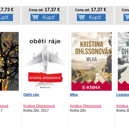
7,73 €
17,37 €
17,37 €
Cena od:
Cena od:
Cen
E-KNIHA
Oběti ráje
Mlha
Ledobo
sonová
Kristina Ohlssonová
Kristina Ohlssonová
Kristin
17
Kniha Zlín, 2017
Kniha Zlín
Kniha Z