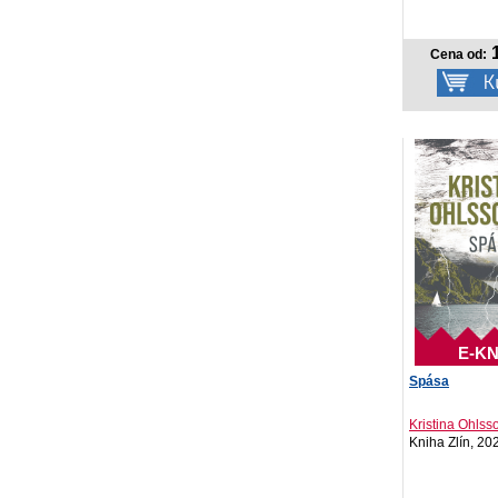
1
Cena od:
E-KN
Spása
Kristina Ohls
Kniha Zlín, 20