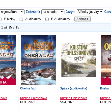
Zobraziť:
Jazyk:
Cen
E-Knihy
Audioknihy
E-Audioknihy
Zobraziť
1 až 15 z 15
IHA
Oheň a ľad
Spása (audiokniha)
Búrka
sonová
Kristina Ohlssonová
Kristina Ohlssonová
Kristin
DOT., 2026
Voxi, 2026
DOT., 2