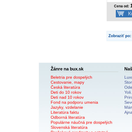
1
Cena od:
Zobraziť po:
Žánre na bux.sk
Naš
Beletria pre dospelých
Lux
Cestovanie, mapy
Sto
Česká literatúra
Ode
Deti do 10 rokov
Yoli
Deti nad 10 rokov
Prir
Fond na podporu umenia
Sev
Jazyky, vzdelanie
Mám
Literatúra faktu
Ajn
Odborná literatúra
Populárne náučná pre dospelých
Slovenská literatúra