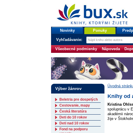
bux.sk
knihy, ktorými žijete
Úvodná stránka
Novinky
Ponuky
Predp
Vyhľadávanie:
Všeobecné podmienky
Nápoveda
Dopr
Úvodná stránk
Výber žánrov
Knihy od 
Beletria pre dospelých
Kristina Ohl
Cestovanie, mapy
spoluprácu v 
Česká literatúra
akadémii národ
Deti do 10 rokov
žije v Štokhol
Deti nad 10 rokov
Fond na podporu