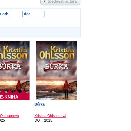
Sledovať autora
a od:
do:
E-KNIHA
Búrka
a Ohlssonová
Kristina Ohlssonová
025
DOT., 2025