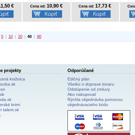
1,50 €
10,90 €
17,73 €
Cena od:
Cena od:
Cen
5
|
10
|
20
|
40
|
80
e projekty
Odporúčané
usná knižnica
Edičný plán
nozka.sk
Všetko o doprave tovaru
on
Odstúpenie od zmluvy
.sk
Ako nakupovať
oda.sk
Rýchla objednávka pomocou
erské krimi
objednávacieho kódu
 talent.sk
a