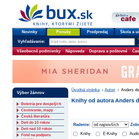
bux.sk
knihy, ktorými žijete
Úvodná stránka
Novinky
Ponuky
Predpredaj
Škola a u
Vyhľadávanie:
Všeobecné podmienky
Nápoveda
Doprava a poštovné
Čas
Úvodná stránka
›
Autori
›
Anders de 
Výber žánrov
Knihy od autora Anders de
Beletria pre dospelých
Cestovanie, mapy
Česká literatúra
Deti do 10 rokov
Radenie:
Zobr
Deti nad 10 rokov
Knihy
E-Knihy
Audi
Fond na podporu