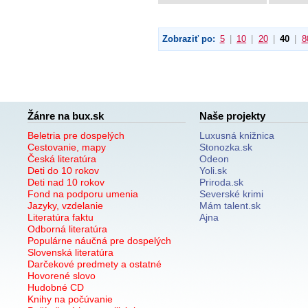
Zobraziť po:
5
|
10
|
20
|
40
|
8
Žánre na bux.sk
Naše projekty
Beletria pre dospelých
Luxusná knižnica
Cestovanie, mapy
Stonozka.sk
Česká literatúra
Odeon
Deti do 10 rokov
Yoli.sk
Deti nad 10 rokov
Priroda.sk
Fond na podporu umenia
Severské krimi
Jazyky, vzdelanie
Mám talent.sk
Literatúra faktu
Ajna
Odborná literatúra
Populárne náučná pre dospelých
Slovenská literatúra
Darčekové predmety a ostatné
Hovorené slovo
Hudobné CD
Knihy na počúvanie