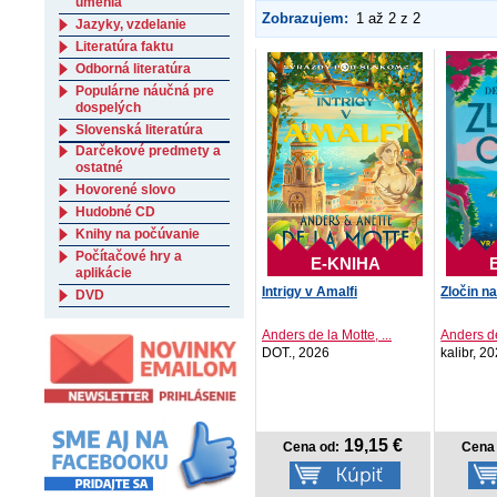
umenia
Zobrazujem:
1 až 2 z 2
Jazyky, vzdelanie
Literatúra faktu
Odborná literatúra
Populárne náučná pre
dospelých
Slovenská literatúra
Darčekové predmety a
ostatné
Hovorené slovo
Hudobné CD
Knihy na počúvanie
Počítačové hry a
E-KNIHA
aplikácie
Intrigy v Amalfi
Zločin n
DVD
Anders de la Motte, ...
Anders de
DOT., 2026
kalibr, 2
19,15 €
Cena od:
Cena 