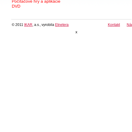
Počítačové hry a aplikácie
DVD
© 2011
IKAR
, a.s., vyrobila
Etnetera
Kontakt
Ná
x