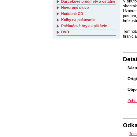
V skuto
Darčekové predmety a ostatné
skontakt
Hovorené slovo
Uzavret
Hudobné CD
pastora
Knihy na počúvanie
hrôzost
Počítačové hry a aplikácie
Temnota
DVD
hranicia
Detai
Názo
Orig
Obje
Zobra
Odk
Temn