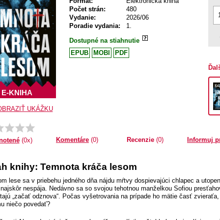
Formát:
Elektronická kniha
Počet strán:
480
Vydanie:
2026/06
Poradie vydania:
1.
Dostupné na stiahnutie
EPUB
MOBI
PDF
Ďal
E-KNIHA
OBRAZIŤ UKÁŽKU
Komentáre
(0)
Recenzie
(0)
Informuj p
notené
(0x)
h knihy: Temnota kráča lesom
m lese sa v priebehu jedného dňa nájdu mŕtvy dospievajúci chlapec a utopený
 najskôr nespája. Nedávno sa so svojou tehotnou manželkou Sofiou presťaho
tajú „začať odznova“. Počas vyšetrovania na prípade ho mätie časť zvieraťa, 
u niečo povedať?