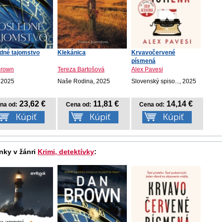
dné tajomstvo
Klekánica
Krvavočervené
písmená
Brown
Tereza Bartošová
Alex Pavesi
 2025
Naše Rodina, 2025
Slovenský spiso..., 2025
23,62 €
11,81 €
14,14 €
na od:
Cena od:
Cena od:
nky v žánri
Krimi, detektívky
: