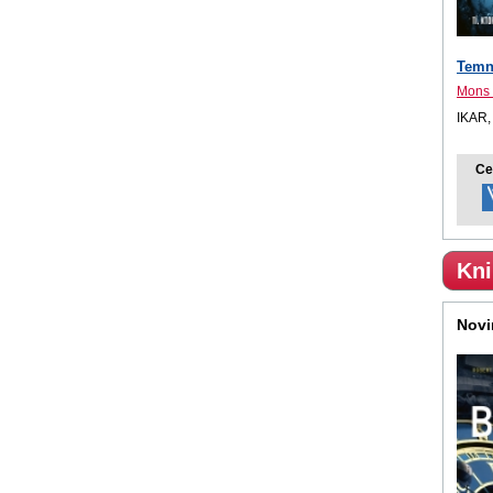
Temn
Mons a
IKAR,
Ce
Kni
Novi