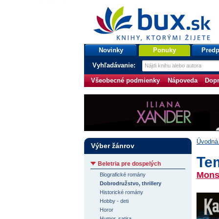
bux.sk
knihy, ktorými žijete
Úvodná stránka
Novinky
Ponuky
Predp
Vyhľadávanie:
Všeobecné podmienky
Nápoveda
Dopr
Úvodná 
Výber žánrov
Te
Beletria pre dospelých
Mons 
Biografické romány
Dobrodružstvo, thrillery
Historické romány
Hobby - deti
Horor
Humor, satira