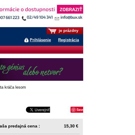
je prázdny
Prihlásenie
Registrácia
a kráča lesom
Save
aša predajná cena :
15,30 €