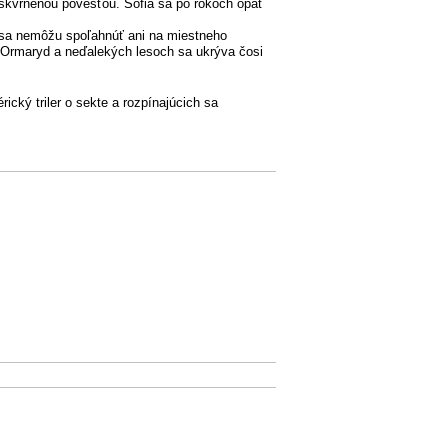
oškvrnenou povesťou. Sofia sa po rokoch opäť
sa nemôžu spoľahnúť ani na miestneho
 v Ormaryd a neďalekých lesoch sa ukrýva čosi
cký triler o sekte a rozpínajúcich sa