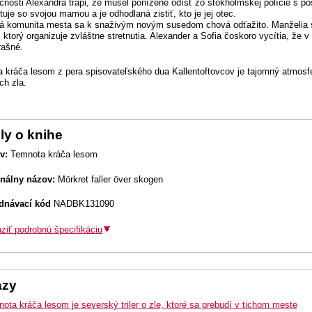
čnosti Alexandra trápi, že musel ponížene odísť zo štokholmskej polície s p
uje so svojou mamou a je odhodlaná zistiť, kto je jej otec.
á komunita mesta sa k snaživým novým susedom chová odťažito. Manželia 
, ktorý organizuje zvláštne stretnutia. Alexander a Sofia čoskoro vycítia, že
rašné.
 kráča lesom z pera spisovateľského dua Kallentoftovcov je tajomný atmosféri
ch zla.
ly o knihe
v:
Temnota kráča lesom
inálny názov:
Mörkret faller över skogen
dnávací kód
NADBK131090
ziť podrobnú špecifikáciu
azy
ota kráča lesom je severský triler o zle, ktoré sa prebudí v tichom meste