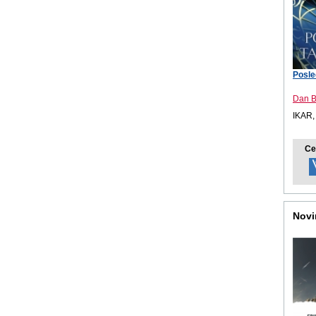
Posle
Dan 
IKAR,
Ce
Novi