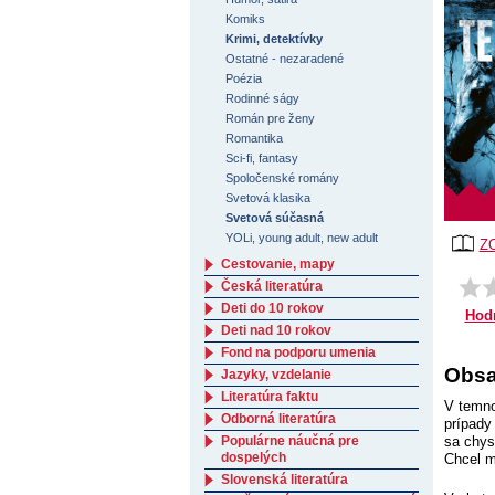
Komiks
Krimi, detektívky
Ostatné - nezaradené
Poézia
Rodinné ságy
Román pre ženy
Romantika
Sci-fi, fantasy
Spoločenské romány
Svetová klasika
Svetová súčasná
YOLi, young adult, new adult
Z
Cestovanie, mapy
Česká literatúra
Deti do 10 rokov
Hod
Deti nad 10 rokov
Fond na podporu umenia
Obsa
Jazyky, vzdelanie
Literatúra faktu
V temno
Odborná literatúra
prípady
Populárne náučná pre
sa chys
dospelých
Chcel m
Slovenská literatúra