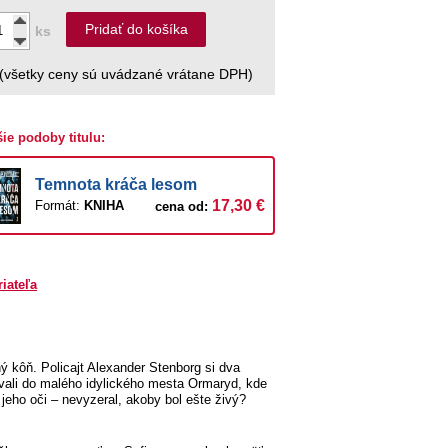
Pridať do košíka
ks
(všetky ceny sú uvádzané vrátane DPH)
šie podoby titulu:
Temnota kráča lesom
17,30 €
Formát:
KNIHA
cena od:
riateľa
 kôň. Policajt Alexander Stenborg si dva
vali do malého idylického mesta Ormaryd, kde
jeho oči – nevyzeral, akoby bol ešte živý?