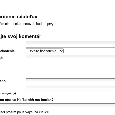
otenie čitateľov
šte nikto nekomentoval, budete prvý.
ajte svoj komentár
odnotenie
ár
eno
zverejnený)
ná otázka:
Koľko nôh má bocian?
edi prosím používajte iba číslice.