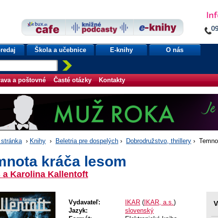
redaj
Škola a učebnice
E-knihy
O nás
ava a poštovné
Časté otázky
Kontakty
stránka
›
Knihy
›
Beletria pre dospelých
›
Dobrodružstvo, thrillery
› Temnot
mnota kráča lesom
a Karolina Kallentoft
Vydavateľ:
IKAR
(
IKAR, a.s.
)
V
Jazyk:
slovenský