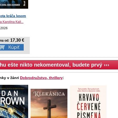
ota kráča lesom
 Karolina Kall...
 2026
17,30 €
na od:
hu ešte nikto nekomentoval, budete prvý ›››
nky v žánri
Dobrodružstvo, thrillery
: