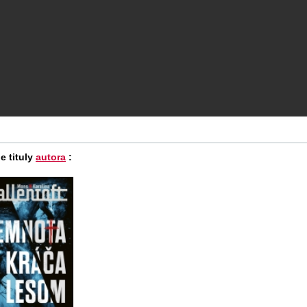
e tituly
autora
: