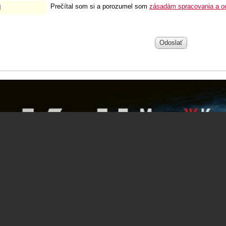
Prečítal som si a porozumel som
zásadám spracovania a o
Odoslať