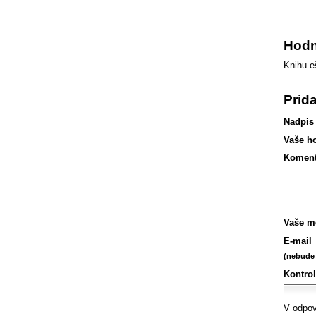
Hodn
Knihu e
Prid
Nadpis
Vaše h
Koment
Vaše m
E-mail
(nebude 
Kontrol
V odpov