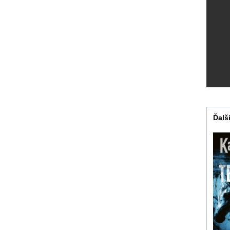
Ďalši