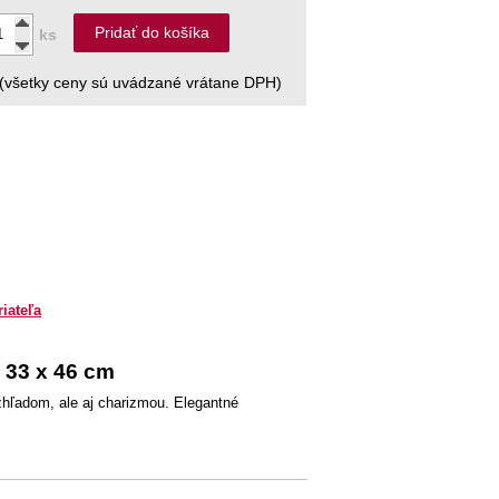
Pridať do košíka
ks
(všetky ceny sú uvádzané vrátane DPH)
riateľa
 33 x 46 cm
vzhľadom, ale aj charizmou. Elegantné