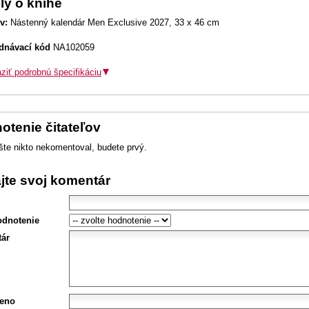
ly o knihe
v:
Nástenný kalendár Men Exclusive 2027, 33 x 46 cm
dnávací kód
NA102059
ziť podrobnú špecifikáciu
otenie čitateľov
šte nikto nekomentoval, budete prvý.
ajte svoj komentár
odnotenie
ár
eno