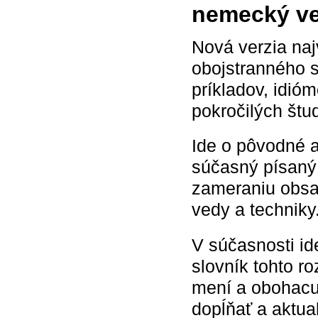
nemecký ve
Nová verzia na
obojstranného s
príkladov, idióm
pokročilých štu
Ide o pôvodné a
súčasný písaný
zameraniu obsah
vedy a techniky
V súčasnosti id
slovník tohto r
mení a obohacu
dopĺňať a aktua