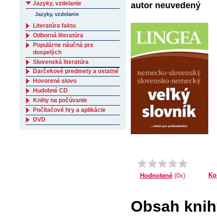
Jazyky, vzdelanie
autor neuvedený
Jazyky, vzdelanie
Literatúra faktu
Odborná literatúra
Populárne náučná pre
dospelých
Slovenská literatúra
Darčekové predmety a ostatné
Hovorené slovo
Hudobné CD
Knihy na počúvanie
Počítačové hry a aplikácie
DVD
Ko
Hodnotené
(0x)
Obsah knih