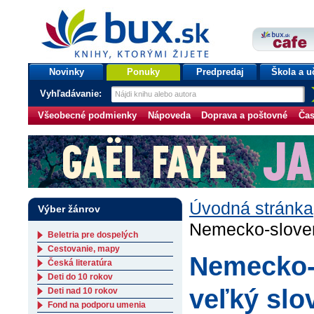
bux.sk
knihy, ktorými žijete
Úvodná stránka
Novinky
Ponuky
Predpredaj
Škola a u
Vyhľadávanie:
Všeobecné podmienky
Nápoveda
Doprava a poštovné
Čas
Úvodná stránka
Výber žánrov
Nemecko-sloven
Beletria pre dospelých
Cestovanie, mapy
Nemecko-
Česká literatúra
Deti do 10 rokov
veľký slo
Deti nad 10 rokov
Fond na podporu umenia