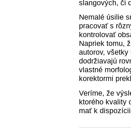
slangových, či 
Nemalé úsilie s
pracovať s rôzn
kontrolovať obs
Napriek tomu, ž
autorov, všetky
dodržiavajú rov
vlastné morfolo
korektormi prek
Veríme, že výsl
ktorého kvality
mať k dispozíci