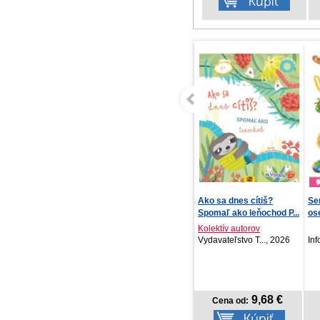
Ako sa dnes cítiš?
Senzačné
Če
Spomaľ ako leňochod P...
osemsmerovky pre deti -
ze
Rozpráv...
Kolektív autorov
A. 
Vydavateľstvo T..., 2026
Infoa, 2026
Ve
9,68 €
2,99 €
Cena od:
Cena od: