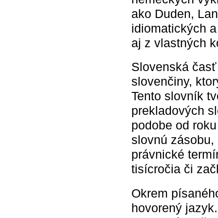
ako Duden, Lan
idiomatických a
aj z vlastných 
Slovenská časť 
slovenčiny, kto
Tento slovník t
prekladových sl
podobe od roku
slovnú zásobu, 
právnické termí
tisícročia či za
Okrem písaného 
hovorený jazyk.