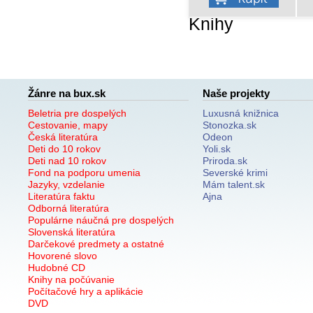
Knihy
Žánre na bux.sk
Naše projekty
Beletria pre dospelých
Luxusná knižnica
Cestovanie, mapy
Stonozka.sk
Česká literatúra
Odeon
Deti do 10 rokov
Yoli.sk
Deti nad 10 rokov
Priroda.sk
Fond na podporu umenia
Severské krimi
Jazyky, vzdelanie
Mám talent.sk
Literatúra faktu
Ajna
Odborná literatúra
Populárne náučná pre dospelých
Slovenská literatúra
Darčekové predmety a ostatné
Hovorené slovo
Hudobné CD
Knihy na počúvanie
Počítačové hry a aplikácie
DVD