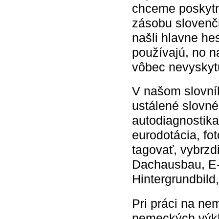
chceme poskytnú
zásobu slovenči
našli hlavne he
používajú, no n
vôbec nevyskyt
V našom slovník
ustálené slovné
autodiagnostika,
eurodotácia, fo
tagovať, vybrzd
Dachausbau, E-
Hintergrundbild,
Pri práci na ne
nemeckých výkl