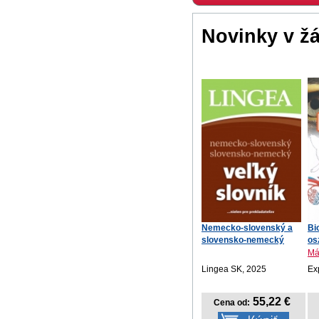
Novinky v ž
Nemecko-slovenský a
Bi
slovensko-nemecký
osz
ve...
Má
Lingea SK, 2025
Ex
55,22 €
Cena od: