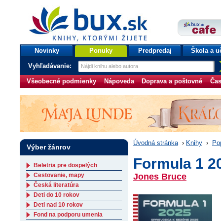
bux.sk
knihy, ktorými žijete
Úvodná stránka
Novinky
Ponuky
Predpredaj
Škola a u
Vyhľadávanie:
Všeobecné podmienky
Nápoveda
Doprava a poštovné
Čas
Úvodná stránka
›
Knihy
›
Po
Výber žánrov
Formula 1 2
Beletria pre dospelých
Cestovanie, mapy
Jones Bruce
Česká literatúra
Deti do 10 rokov
Deti nad 10 rokov
Fond na podporu umenia