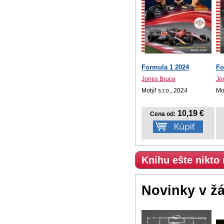
Formula 1 2024
Fo
Jones Bruce
Jo
Motýľ s.r.o., 2024
Mot
10,19 €
Cena od:
Knihu ešte nikto
Novinky v ž