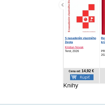
S nasadením vlastného
Refill – Týždenný
Tý
života
krúžkový diár s vymeni...
202
Kristian Novak
Terst, 2026
PRESCOGROUP SK,
PR
2026
20
14,92 €
8,97 €
Cena od:
Cena od:
Knihy