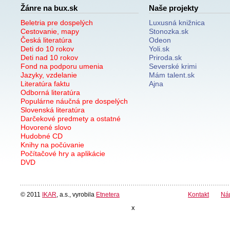
Žánre na bux.sk
Naše projekty
Beletria pre dospelých
Luxusná knižnica
Cestovanie, mapy
Stonozka.sk
Česká literatúra
Odeon
Deti do 10 rokov
Yoli.sk
Deti nad 10 rokov
Priroda.sk
Fond na podporu umenia
Severské krimi
Jazyky, vzdelanie
Mám talent.sk
Literatúra faktu
Ajna
Odborná literatúra
Populárne náučná pre dospelých
Slovenská literatúra
Darčekové predmety a ostatné
Hovorené slovo
Hudobné CD
Knihy na počúvanie
Počítačové hry a aplikácie
DVD
© 2011
IKAR
, a.s., vyrobila
Etnetera
Kontakt
Ná
x