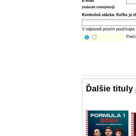
E-mail
(nebude zverejnený)
Kontrolná otázka:
Koľko je d
V odpovedi prosím používajte i
Prečí
Ďalšie tituly