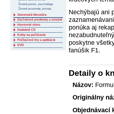
Životná pomoc, psychológia
Životné prostredie, príroda
Nechýbajú ani p
Slovenská literatúra
zaznamenávanie
Darčekové predmety a ostatné
Hovorené slovo
ponúka aj rekap
Hudobné CD
nezabudnuteľný
Knihy na počúvanie
Počítačové hry a aplikácie
poskytne všetky
DVD
fanúšik F1.
Detaily o k
Názov:
Formul
Originálny ná
Objednávací 