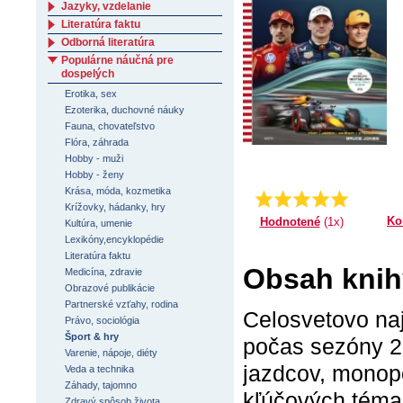
Jazyky, vzdelanie
Literatúra faktu
Odborná literatúra
Populárne náučná pre
dospelých
Erotika, sex
Ezoterika, duchovné náuky
Fauna, chovateľstvo
Flóra, záhrada
Hobby - muži
Hobby - ženy
Krása, móda, kozmetika
Priemer:
5.0
Krížovky, hádanky, hry
Ko
Hodnotené
(1x)
Kultúra, umenie
Lexikóny,encyklopédie
Literatúra faktu
Obsah knih
Medicína, zdravie
Obrazové publikácie
Partnerské vzťahy, rodina
Celosvetovo naj
Právo, sociológia
Šport & hry
počas sezóny 20
Varenie, nápoje, diéty
jazdcov, monopo
Veda a technika
Záhady, tajomno
kľúčových téma
Zdravý spôsob života