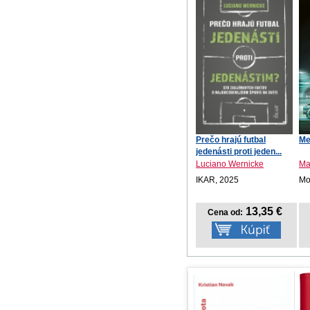
Prečo hrajú futbal
Me
jedenásti proti jeden...
Luciano Wernicke
Ma
IKAR, 2025
Mot
13,35 €
Cena od: