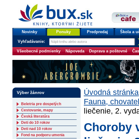
bux.sk
knihy, ktorými žijete
Úvodná stránka
Novinky
Ponuky
Predpredaj
Škola a u
Vyhľadávanie:
Všeobecné podmienky
Nápoveda
Doprava a poštovné
Čas
Úvodná stránka
Výber žánrov
Fauna, chovate
Beletria pre dospelých
liečenie, 2. vyd
Cestovanie, mapy
Česká literatúra
Deti do 10 rokov
Choroby v
Deti nad 10 rokov
Fond na podporu umenia