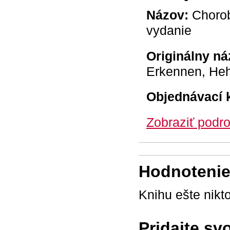
Názov:
Choroby
vydanie
Originálny ná
Erkennen, He
Objednávací 
Zobraziť podro
Hodnotenie 
Knihu ešte nikt
Pridajte sv