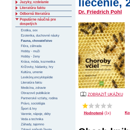
liečenie, 
Jazyky, vzdelanie
Literatúra faktu
Dr. Friedrich Pohl
Odborná literatúra
Populárne náučná pre
dospelých
Erotika, sex
Ezoterika, duchovné náuky
Fauna, chovateľstvo
Flóra, záhrada
Hobby - muži
Hobby - ženy
Krása, móda, kozmetika
Krížovky, hádanky, hry
Kultúra, umenie
Lexikóny,encyklopédie
Literatúra faktu
Medicína, zdravie
Obrazové publikácie
ZOBRAZIŤ UKÁŽKU
Partnerské vzťahy, rodina
Právo, sociológia
Priemer:
1.0
Šport & hry
Ko
Hodnotené
(1x)
Varenie, nápoje, diéty
Veda a technika
Záhady, tajomno
Zdravý spôsob života