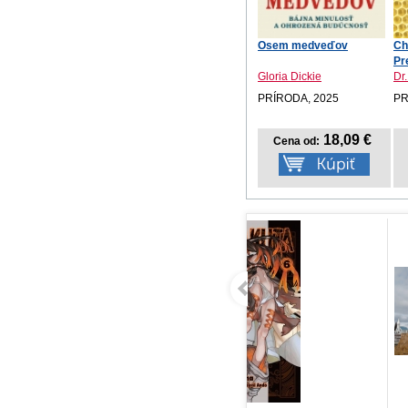
Osem medveďov
Ch
Pr
a...
Gloria Dickie
Dr.
PRÍRODA, 2025
PR
18,09 €
Cena od: