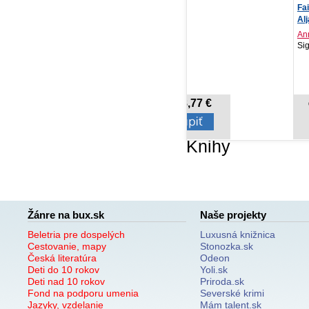
Gachiakuta 6
Fairbanks. Zlaté srdce
52
Aljašky
na
Kei Urana
Anna Jeremičová
red
Crew, 2026
Signis, 2026
MA
NOVINKA
8,77 €
13,50 €
Cena od:
Cena od:
Knihy
Žánre na bux.sk
Naše projekty
Beletria pre dospelých
Luxusná knižnica
Cestovanie, mapy
Stonozka.sk
Česká literatúra
Odeon
Deti do 10 rokov
Yoli.sk
Deti nad 10 rokov
Priroda.sk
Fond na podporu umenia
Severské krimi
Jazyky, vzdelanie
Mám talent.sk