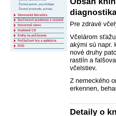
Obsah knihy
Životná pomoc, psychológia
Životné prostredie, príroda
diagnostika
Slovenská literatúra
Darčekové predmety a ostatné
Pre zdravé včel
Hovorené slovo
Hudobné CD
Včelárom sťažuj
Knihy na počúvanie
Počítačové hry a aplikácie
akými sú napr. k
DVD
nové druhy pato
rastlín a falšov
včelstiev.
Z nemeckého or
erkennen, behan
Detaily o k