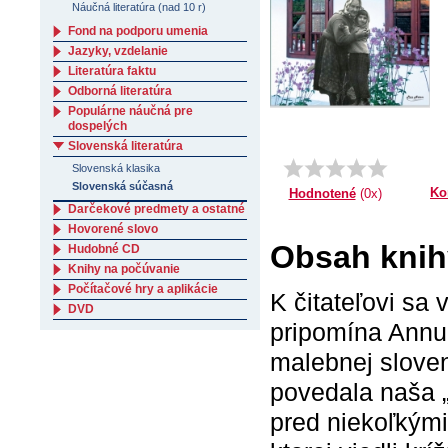
Náučná literatúra (nad 10 r)
Fond na podporu umenia
Jazyky, vzdelanie
Literatúra faktu
Odborná literatúra
Populárne náučná pre
dospelých
Slovenská literatúra
Slovenská klasika
Slovenská súčasná
Ko
Hodnotené
(0x)
Darčekové predmety a ostatné
Hovorené slovo
Obsah knih
Hudobné CD
Knihy na počúvanie
Počítačové hry a aplikácie
K čitateľovi sa 
DVD
pripomína Annu
malebnej sloven
povedala naša „
pred niekoľkými