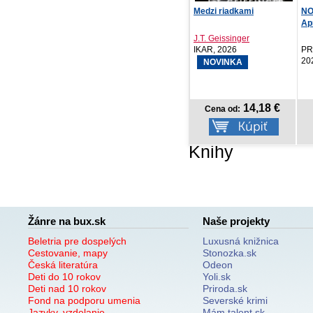
Medzi riadkami
NOTIQUE Vreckový diár
Tré
Aprint Top 2027, č...
pre
J.T. Geissinger
Ja
IKAR, 2026
PRESCOGROUP SK,
Pet
2026
NOVINKA
14,18 €
4,17 €
Cena od:
Cena od:
Knihy
Žánre na bux.sk
Naše projekty
Beletria pre dospelých
Luxusná knižnica
Cestovanie, mapy
Stonozka.sk
Česká literatúra
Odeon
Deti do 10 rokov
Yoli.sk
Deti nad 10 rokov
Priroda.sk
Fond na podporu umenia
Severské krimi
Jazyky, vzdelanie
Mám talent.sk