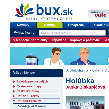
bux.sk
knihy, ktorými žijete
Úvodná stránka
Novinky
Ponuky
Predpredaj
Škola a u
Vyhľadávanie:
Všeobecné podmienky
Nápoveda
Doprava a poštovné
Čas
Úvodná stránka
›
Knihy
›
Slo
Výber žánrov
Holúbka
Beletria pre dospelých
Cestovanie, mapy
Janka Biskupičová
Česká literatúra
Deti do 10 rokov
Deti nad 10 rokov
Beletria (nad 10 rokov)