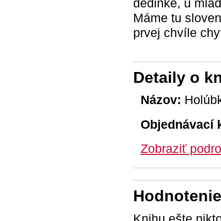
dedinke, u mlad
Máme tu sloven
prvej chvíle chy
Detaily o k
Názov:
Holúb
Objednávací 
Zobraziť podro
Hodnotenie 
Knihu ešte nikt