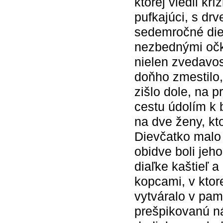
ktorej viedli kr
pufkajúci, s dr
sedemročné die
nezbednými očk
nielen zvedavos
doňho zmestilo,
zišlo dole, na p
cestu údolím k
na dve ženy, kt
Dievčatko malo 
obidve boli jeh
diaľke kaštieľ 
kopcami, v ktor
vytváralo v pa
prešpikovanú ná