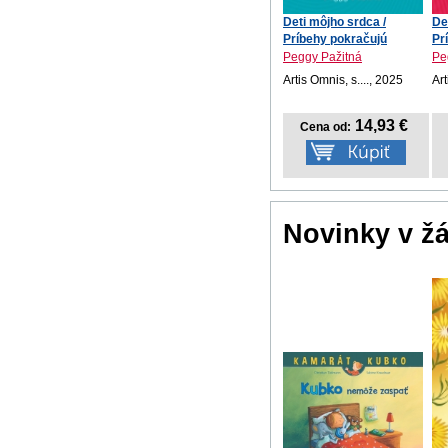
Deti môjho srdca /
De
Príbehy pokračujú
Pr
Peggy Pažitná
Pe
Artis Omnis, s...., 2025
Art
14,93 €
Cena od:
Novinky v ž