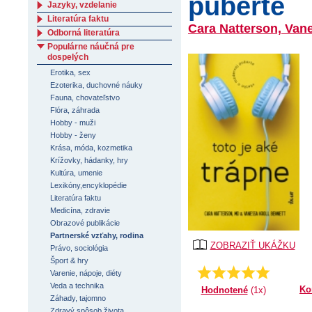
puberte
Jazyky, vzdelanie
Literatúra faktu
Cara Natterson, Vane
Odborná literatúra
Populárne náučná pre
dospelých
Erotika, sex
Ezoterika, duchovné náuky
Fauna, chovateľstvo
Flóra, záhrada
Hobby - muži
Hobby - ženy
Krása, móda, kozmetika
Krížovky, hádanky, hry
Kultúra, umenie
Lexikóny,encyklopédie
Literatúra faktu
Medicína, zdravie
Obrazové publikácie
Partnerské vzťahy, rodina
ZOBRAZIŤ UKÁŽKU
Právo, sociológia
Šport & hry
Priemer:
5.0
Varenie, nápoje, diéty
Veda a technika
Ko
Hodnotené
(1x)
Záhady, tajomno
Zdravý spôsob života