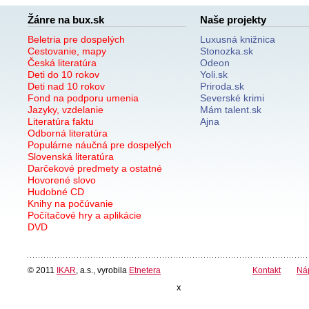
Žánre na bux.sk
Naše projekty
Beletria pre dospelých
Luxusná knižnica
Cestovanie, mapy
Stonozka.sk
Česká literatúra
Odeon
Deti do 10 rokov
Yoli.sk
Deti nad 10 rokov
Priroda.sk
Fond na podporu umenia
Severské krimi
Jazyky, vzdelanie
Mám talent.sk
Literatúra faktu
Ajna
Odborná literatúra
Populárne náučná pre dospelých
Slovenská literatúra
Darčekové predmety a ostatné
Hovorené slovo
Hudobné CD
Knihy na počúvanie
Počítačové hry a aplikácie
DVD
© 2011
IKAR
, a.s., vyrobila
Etnetera
Kontakt
Ná
x