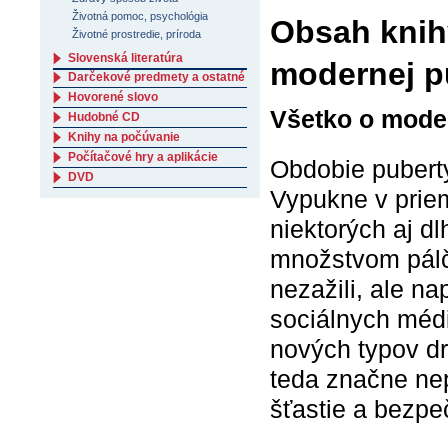
Životná pomoc, psychológia
Obsah knihy
Životné prostredie, príroda
Slovenská literatúra
modernej p
Darčekové predmety a ostatné
Hovorené slovo
Všetko o mode
Hudobné CD
Knihy na počúvanie
Počítačové hry a aplikácie
Obdobie pubert
DVD
Vypukne v priem
niektorých aj dl
množstvom pálči
nezažili, ale n
sociálnych médií
nových typov dr
teda značne nep
šťastie a bezpe