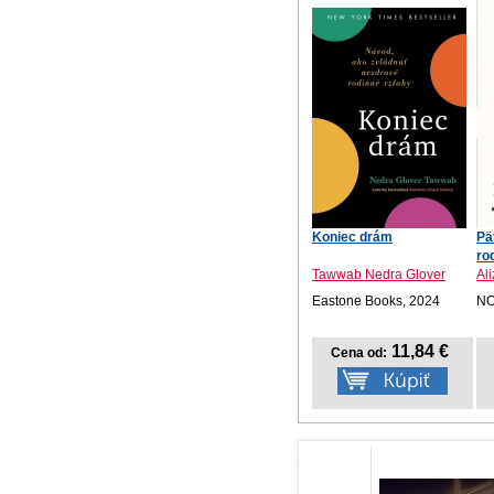
Koniec drám
Pä
ro
Tawwab Nedra Glover
Al
Eastone Books, 2024
NO
11,84 €
Cena od: