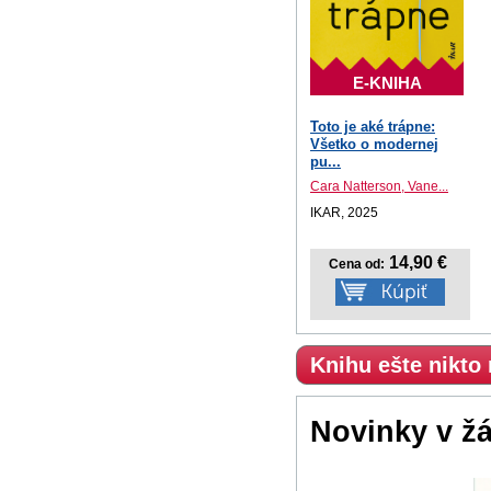
E-KNIHA
Toto je aké trápne:
Všetko o modernej
pu...
Cara Natterson, Vane...
IKAR, 2025
14,90 €
Cena od:
Knihu ešte nikto
Novinky v ž