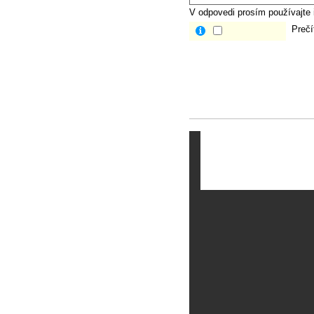
V odpovedi prosím používajte i
Prečí