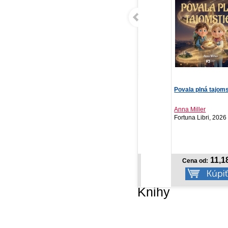
S nasadením vlastného
Povala plná tajomstiev
NO
života
Bie
Kristian Novak
Anna Miller
Terst, 2026
Fortuna Libri, 2026
PR
20
NOVINKA
14,92 €
11,18 €
Cena od:
Cena od:
Knihy