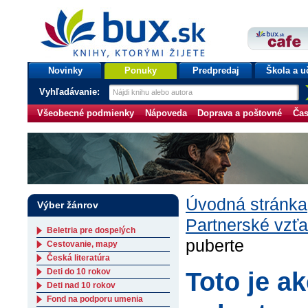
bux.sk
knihy, ktorými žijete
Úvodná stránka
Novinky
Ponuky
Predpredaj
Škola a u
Vyhľadávanie:
Všeobecné podmienky
Nápoveda
Doprava a poštovné
Čas
Úvodná stránka
Výber žánrov
Partnerské vzťa
Beletria pre dospelých
puberte
Cestovanie, mapy
Česká literatúra
Deti do 10 rokov
Toto je a
Deti nad 10 rokov
Fond na podporu umenia