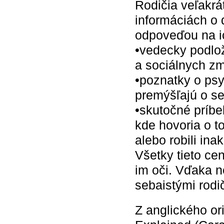
Rodičia veľakrá
informáciách o 
odpoveďou na ic
•vedecky podlo
a sociálnych zm
•poznatky o ps
premýšľajú o se
•skutočné príbe
kde hovoria o to
alebo robili inak
Všetky tieto ce
im oči. Vďaka n
sebaistými rodi
Z anglického or