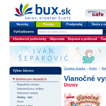
bux.sk
knihy, ktorými žijete
Úvodná stránka
Novinky
Ponuky
Predpredaj
Škola a u
Vyhľadávanie:
Všeobecné podmienky
Nápoveda
Doprava a poštovné
Čas
Úvodná stránka
›
Knihy
›
Bel
Výber žánrov
Vianočné vy
Beletria pre dospelých
Disney
Biografické romány
Dobrodružstvo, thrillery
Historické romány
Hobby - deti
Horor
Humor, satira