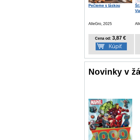
Pečieme s láskou
Šť
Vi
AlleGro, 2025
Al
3,87 €
Cena od:
Novinky v ž