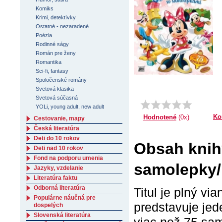
Komiks
Krimi, detektívky
Ostatné - nezaradené
Poézia
Rodinné ságy
Román pre ženy
Romantika
Sci-fi, fantasy
Spoločenské romány
Svetová klasika
Svetová súčasná
YOLi, young adult, new adult
Ko
Hodnotené
(0x)
Cestovanie, mapy
Česká literatúra
Deti do 10 rokov
Obsah knih
Deti nad 10 rokov
Fond na podporu umenia
samolepky/
Jazyky, vzdelanie
Literatúra faktu
Odborná literatúra
Titul je plný v
Populárne náučná pre
predstavuje jed
dospelých
Slovenská literatúra
viac než 75 sam