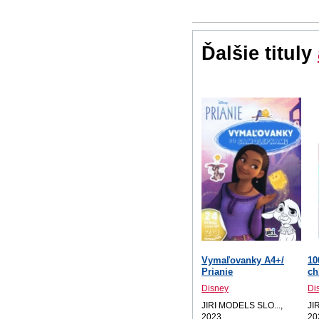
Ďalšie tituly
Vymaľovanky A4+/
10
Prianie
ch
Disney
Di
JIRI MODELS SLO...,
JI
2023
20