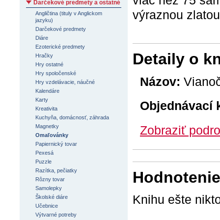
Darčekové predmety a ostatné
výraznou zlatou
Angličtina (tituly v Anglickom
jazyku)
Darčekové predmety
Diáre
Ezoterické predmety
Detaily o k
Hračky
Hry ostatné
Hry spoločenské
Názov:
Vianoč
Hry vzdelávacie, náučné
Kalendáre
Karty
Objednávací 
Kreativita
Kuchyňa, domácnosť, záhrada
Zobraziť podro
Magnetky
Omaľovánky
Papiernický tovar
Pexesá
Puzzle
Razítka, pečiatky
Hodnotenie 
Rôzny tovar
Samolepky
Knihu ešte nikt
Školské diáre
Učebnice
Výtvarné potreby