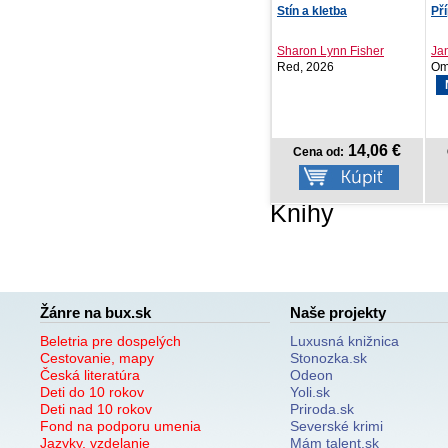
Stín a kletba
Případ Cassandra
Mo
kni
Sharon Lynn Fisher
Jan-Erik Fjell
Si
Red, 2026
Omega, 2026
For
NOVINKA
14,06 €
17,59 €
Cena od:
Cena od:
Knihy
Žánre na bux.sk
Naše projekty
Beletria pre dospelých
Luxusná knižnica
Cestovanie, mapy
Stonozka.sk
Česká literatúra
Odeon
Deti do 10 rokov
Yoli.sk
Deti nad 10 rokov
Priroda.sk
Fond na podporu umenia
Severské krimi
Jazyky, vzdelanie
Mám talent.sk