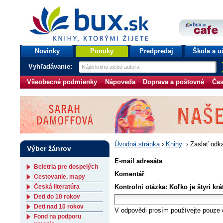
bux.sk
knihy, ktorými žijete
Úvodná stránka
Novinky
Ponuky
Predpredaj
Škola a u
Vyhľadávanie:
Všeobecné podmienky
Nápoveda
Doprava a poštovné
Čas
Úvodná stránka
›
Knihy
›
Zaslať odk
Výber žánrov
E-mail adresáta
Beletria pre dospelých
Komentář
Cestovanie, mapy
Česká literatúra
Kontrolní otázka: Koľko je štyri krá
Deti do 10 rokov
Deti nad 10 rokov
V odpovědi prosím používejte pouze č
Fond na podporu