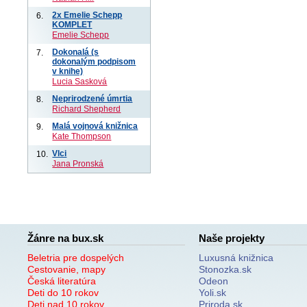
2x Emelie Schepp
6.
KOMPLET
Emelie Schepp
Dokonalá (s
7.
dokonalým podpisom
v knihe)
Lucia Sasková
Neprirodzené úmrtia
8.
Richard Shepherd
Malá vojnová knižnica
9.
Kate Thompson
Vlci
10.
Jana Pronská
Žánre na bux.sk
Naše projekty
Beletria pre dospelých
Luxusná knižnica
Cestovanie, mapy
Stonozka.sk
Česká literatúra
Odeon
Deti do 10 rokov
Yoli.sk
Deti nad 10 rokov
Priroda.sk