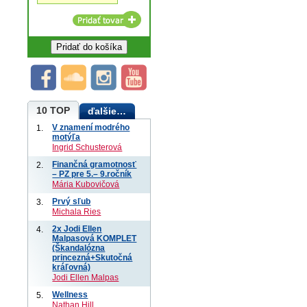
10 TOP
ďalšie…
V znamení modrého
1.
motýľa
Ingrid Schusterová
Finančná gramotnosť
2.
– PZ pre 5.– 9.ročník
Mária Kubovičová
Prvý sľub
3.
Michala Ries
2x Jodi Ellen
4.
Malpasová KOMPLET
(Škandalózna
princezná+Skutočná
kráľovná)
Jodi Ellen Malpas
Wellness
5.
Nathan Hill