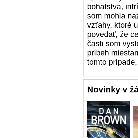
bohatstva, int
som mohla naz
vzťahy, ktoré 
povedať, že ce
časti som vysl
príbeh miestam
tomto prípade, 
Novinky v ž