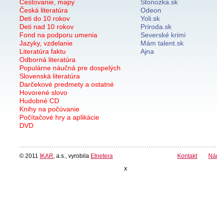
Cestovanie, mapy
Stonozka.sk
Česká literatúra
Odeon
Deti do 10 rokov
Yoli.sk
Deti nad 10 rokov
Priroda.sk
Fond na podporu umenia
Severské krimi
Jazyky, vzdelanie
Mám talent.sk
Literatúra faktu
Ajna
Odborná literatúra
Populárne náučná pre dospelých
Slovenská literatúra
Darčekové predmety a ostatné
Hovorené slovo
Hudobné CD
Knihy na počúvanie
Počítačové hry a aplikácie
DVD
© 2011
IKAR
, a.s., vyrobila
Etnetera
Kontakt
Ná
x