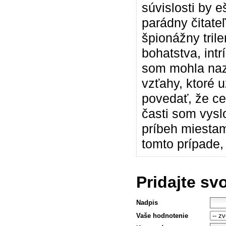
súvislosti by e
parádny čitate
špionážny tril
bohatstva, int
som mohla nazr
vzťahy, ktoré 
povedať, že ce
časti som vysl
príbeh miestam
tomto prípade, 
Pridajte sv
Nadpis
Vaše hodnotenie