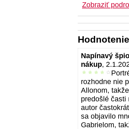
Zobraziť podro
Hodnotenie 
Napínavý špi
nákup
, 2.1.20
Portr
príjemné čítanie
rozhodne nie p
Allonom, takž
predošlé časti 
autor častokrá
sa objavilo mn
Gabrielom, tak