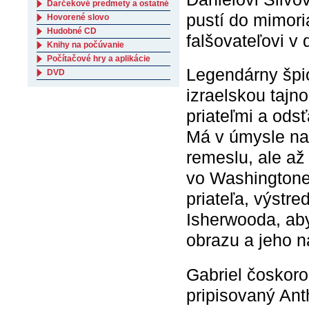
Darčekové predmety a ostatné
pustí do mimor
Hovorené slovo
Hudobné CD
falšovateľovi v
Knihy na počúvanie
Počítačové hry a aplikácie
Legendárny špió
DVD
izraelskou tajn
priateľmi a ods
Má v úmysle nas
remeslu, ale až 
vo Washingtone
priateľa, výst
Isherwooda, aby
obrazu a jeho n
Gabriel čoskoro 
pripisovaný Ant