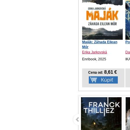
Maják: Záhada Eilean
Po
Mór
Erika Jarkovská
Da
Enribook, 2025
IK
8,61 €
Cena od: