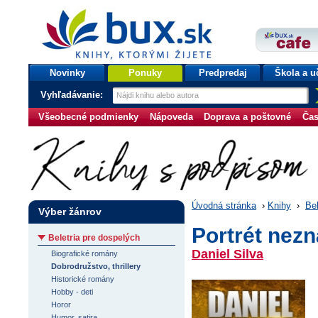
bux.sk
knihy, ktorými žijete
Úvodná stránka
Novinky
Ponuky
Predpredaj
Škola a u
Vyhľadávanie:
Všeobecné podmienky
Nápoveda
Doprava a poštovné
Čas
Úvodná stránka
›
Knihy
›
Bel
Výber žánrov
Portrét nez
Beletria pre dospelých
Daniel Silva
Biografické romány
Dobrodružstvo, thrillery
Historické romány
Hobby - deti
Horor
Humor, satira