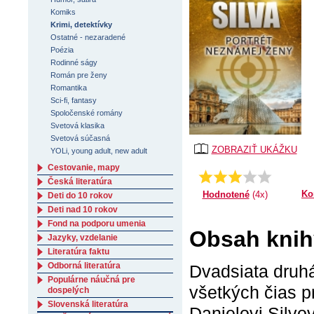
Komiks
Krimi, detektívky
Ostatné - nezaradené
Poézia
Rodinné ságy
Román pre ženy
Romantika
Sci-fi, fantasy
Spoločenské romány
Svetová klasika
Svetová súčasná
ZOBRAZIŤ UKÁŽKU
YOLi, young adult, new adult
Cestovanie, mapy
Priemer:
2.75
Česká literatúra
Ko
Hodnotené
(4x)
Deti do 10 rokov
Deti nad 10 rokov
Fond na podporu umenia
Obsah knih
Jazyky, vzdelanie
Literatúra faktu
Odborná literatúra
Dvadsiata druhá
Populárne náučná pre
všetkých čias p
dospelých
Slovenská literatúra
Danielovi Silvo