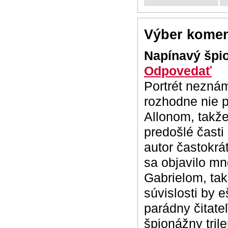
Výber komen
Napínavý špi
Odpovedať
Portrét neznám
rozhodne nie p
Allonom, takž
predošlé časti 
autor častokrá
sa objavilo mn
Gabrielom, tak
súvislosti by e
parádny čitate
špionážny tril