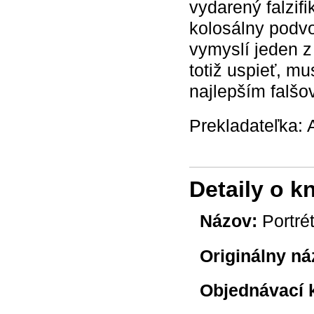
vydarený falzifi
kolosálny podvo
vymyslí jeden z 
totiž uspieť, m
najlepším falšo
Prekladateľka: 
Detaily o k
Názov:
Portré
Originálny ná
Objednávací 