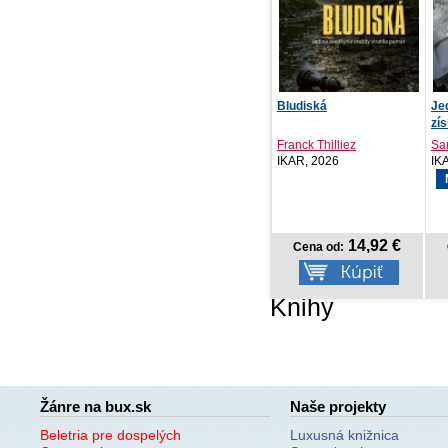
Čarovné Humenné a
Bludiská
Je
okolie
zís
N. Čerňa, R. Hlava ...
Franck Thilliez
Sa
CBS, 2026
IKAR, 2026
IK
NOVINKA
18,75 €
14,92 €
Cena od:
Cena od:
Knihy
Žánre na bux.sk
Naše projekty
Beletria pre dospelých
Luxusná knižnica