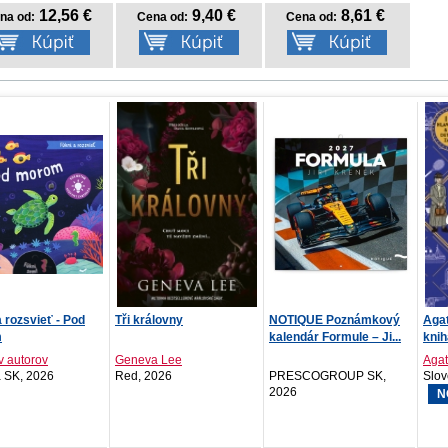
12,56 €
9,40 €
8,61 €
na od:
Cena od:
Cena od:
álovny
NOTIQUE Poznámkový
Agatha Christie Oficiálna
Cíti
kalendár Formule – Ji...
kniha hlavolam...
a Lee
Agatha Christie
Mon
026
PRESCOGROUP SK,
Slovenský spiso..., 2026
YOLi
2026
NOVINKA