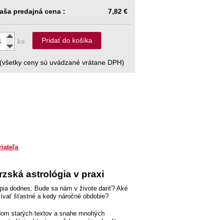
aša predajná cena :
7,82 €
Pridať do košíka
ks
(všetky ceny sú uvádzané vrátane DPH)
riateľa
ská astrológia v praxi
pia dodnes: Bude sa nám v živote dariť? Aké
ívať šťastné a kedy náročné obdobie?
ladom starých textov a snahe mnohých