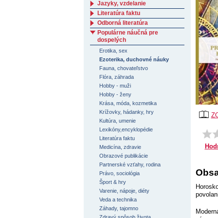
Jazyky, vzdelanie
Literatúra faktu
Odborná literatúra
Populárne náučná pre
dospelých
Erotika, sex
Ezoterika, duchovné náuky
Fauna, chovateľstvo
Flóra, záhrada
Hobby - muži
Hobby - ženy
Krása, móda, kozmetika
Krížovky, hádanky, hry
Z
Kultúra, umenie
Lexikóny,encyklopédie
Literatúra faktu
Hod
Medicína, zdravie
Obrazové publikácie
Partnerské vzťahy, rodina
Obsa
Právo, sociológia
Šport & hry
Horosko
Varenie, nápoje, diéty
povolan
Veda a technika
Záhady, tajomno
Moderná
Zdravý spôsob života