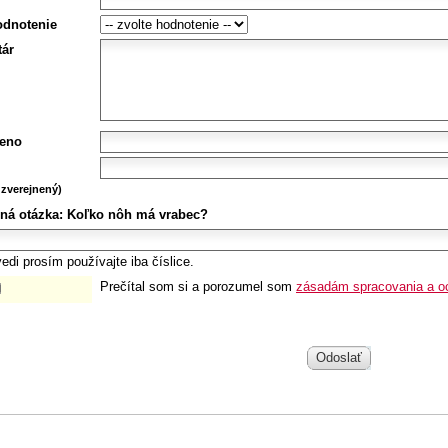
odnotenie
ár
eno
zverejnený)
ná otázka:
Koľko nôh má vrabec?
edi prosím používajte iba číslice.
Prečítal som si a porozumel som
zásadám spracovania a o
Odoslať