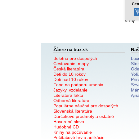
11,92 €
Cena od:
Cen
Knihy
Žánre na bux.sk
Naš
Beletria pre dospelých
Lux
Cestovanie, mapy
Sto
Česká literatúra
Ode
Deti do 10 rokov
Yoli
Deti nad 10 rokov
Prir
Fond na podporu umenia
Sev
Jazyky, vzdelanie
Mám
Literatúra faktu
Ajn
Odborná literatúra
Populárne náučná pre dospelých
Slovenská literatúra
Darčekové predmety a ostatné
Hovorené slovo
Hudobné CD
Knihy na počúvanie
Počítačové hry a aplikácie