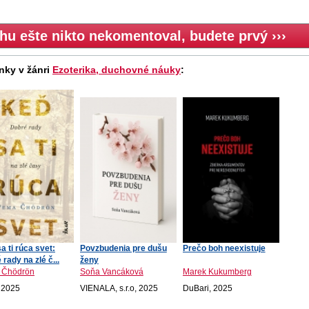
hu ešte nikto nekomentoval, budete prvý ›››
nky v žánri
Ezoterika, duchovné náuky
:
a ti rúca svet:
Povzbudenia pre dušu
Prečo boh neexistuje
rady na zlé č...
ženy
 Čhödrön
Soňa Vancáková
Marek Kukumberg
 2025
VIENALA, s.r.o, 2025
DuBari, 2025