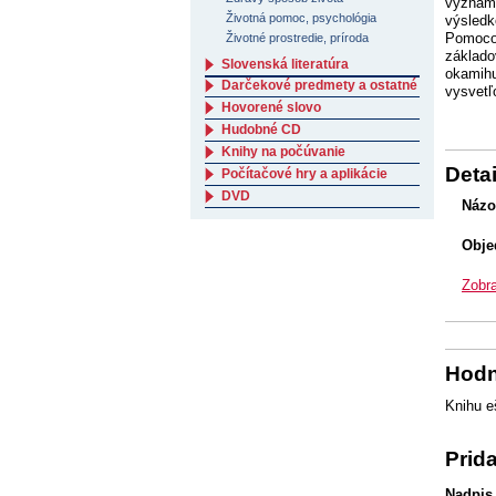
významn
Životná pomoc, psychológia
výsledk
Pomocou
Životné prostredie, príroda
základo
Slovenská literatúra
okamihu
Darčekové predmety a ostatné
vysvetľ
Hovorené slovo
Hudobné CD
Knihy na počúvanie
Detai
Počítačové hry a aplikácie
DVD
Názo
Obje
Zobra
Hodn
Knihu e
Prid
Nadpis