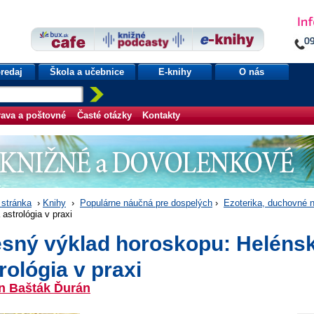
redaj
Škola a učebnice
E-knihy
O nás
ava a poštovné
Časté otázky
Kontakty
stránka
›
Knihy
›
Populárne náučná pre dospelých
›
Ezoterika, duchovné 
astrológia v praxi
esný výklad horoskopu: Heléns
rológia v praxi
in Bašták Ďurán