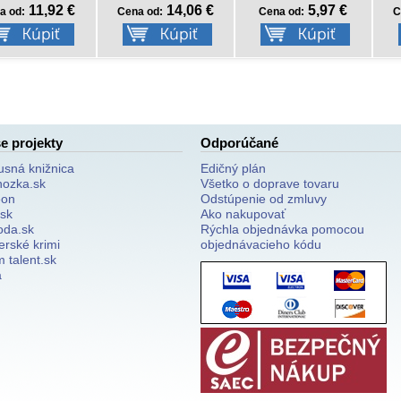
14,06 €
5,97 €
12,68 €
a od:
Cena od:
Cena od:
C
e projekty
Odporúčané
usná knižnica
Edičný plán
nozka.sk
Všetko o doprave tovaru
on
Odstúpenie od zmluvy
.sk
Ako nakupovať
oda.sk
Rýchla objednávka pomocou
erské krimi
objednávacieho kódu
 talent.sk
a