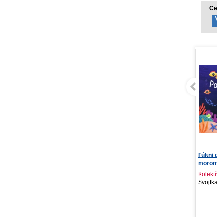
Ce
Fúkni a rozsvieť - Pod
Tři kr
morom
Kolektív autorov
Genev
Svojtka SK, 2026
Red, 2