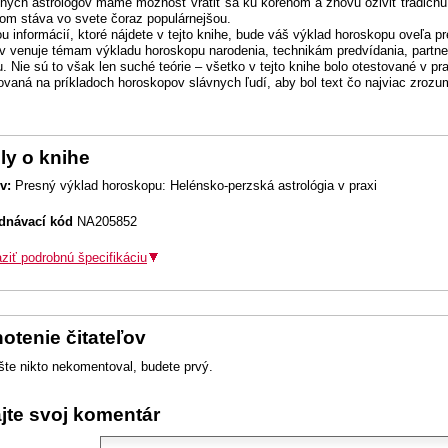
ých astrológov máme možnosť vrátiť sa ku koreňom a znovu oživiť tradičnú 
om stáva vo svete čoraz populárnejšou.
 informácií, ktoré nájdete v tejto knihe, bude váš výklad horoskopu oveľa pr
v venuje témam výkladu horoskopu narodenia, technikám predvídania, par
. Nie sú to však len suché teórie – všetko v tejto knihe bolo otestované v pra
ovaná na príkladoch horoskopov slávnych ľudí, aby bol text čo najviac zrozum
ly o knihe
v:
Presný výklad horoskopu: Helénsko-perzská astrológia v praxi
dnávací kód
NA205852
ziť podrobnú špecifikáciu
otenie čitateľov
šte nikto nekomentoval, budete prvý.
ajte svoj komentár