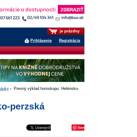
je prázdny
Prihlásenie
Registrácia
náuky
› Presný výklad horoskopu: Helénsko-
ko-perzská
Save