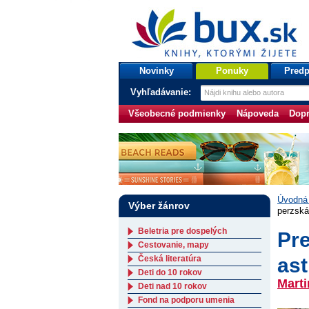
bux.sk
knihy, ktorými žijete
Úvodná stránka
Novinky
Ponuky
Predp
Vyhľadávanie:
Všeobecné podmienky
Nápoveda
Dopr
Úvodná 
Výber žánrov
perzská 
Beletria pre dospelých
Pr
Cestovanie, mapy
Česká literatúra
ast
Deti do 10 rokov
Mart
Deti nad 10 rokov
Fond na podporu umenia