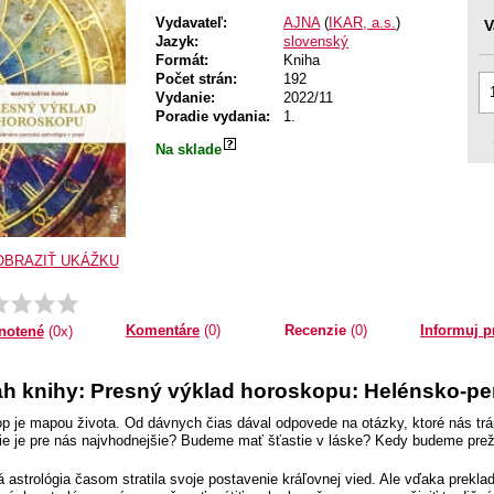
Vydavateľ:
AJNA
(
IKAR, a.s.
)
V
Jazyk:
slovenský
Formát:
Kniha
Počet strán:
192
Vydanie:
2022/11
Poradie vydania:
1.
Na sklade
OBRAZIŤ UKÁŽKU
Komentáre
(0)
Recenzie
(0)
Informuj p
notené
(0x)
h knihy: Presný výklad horoskopu: Helénsko-perz
p je mapou života. Od dávnych čias dával odpovede na otázky, ktoré nás trá
ie je pre nás najvhodnejšie? Budeme mať šťastie v láske? Kedy budeme prež
 astrológia časom stratila svoje postavenie kráľovnej vied. Ale vďaka prek