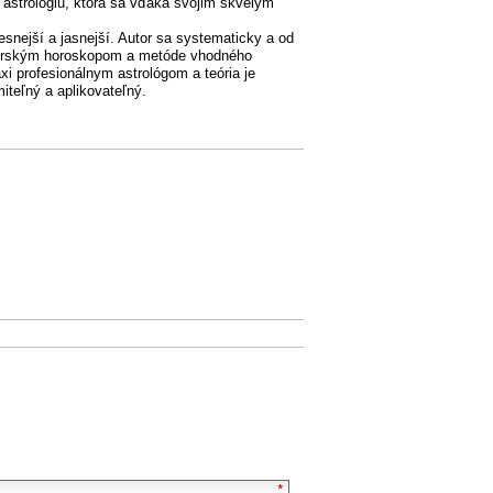
astrológiu, ktorá sa vďaka svojim skvelým
esnejší a jasnejší. Autor sa systematicky a od
tnerským horoskopom a metóde vhodného
xi profesionálnym astrológom a teória je
iteľný a aplikovateľný.