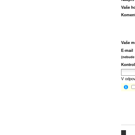
Vaše h
Koment
Vaše m
E-mail
(nebude 
Kontrol
V odpov