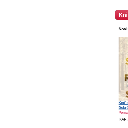
Kni
Novi
Keď s
Dobré 
Pema
IKAR,