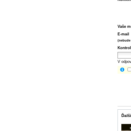
Vaše m
E-mail
(nebude 
Kontrol
V odpov
Ďalši