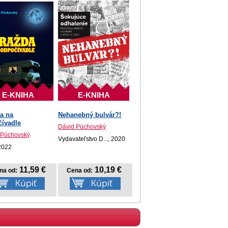
E-KNIHA
E-KNIHA
a na
Nehanebný bulvár?!
ívadle
Dávid Púchovský
 Púchovský
Vydavateľstvo D..., 2020
 2022
11,59 €
10,19 €
na od:
Cena od: