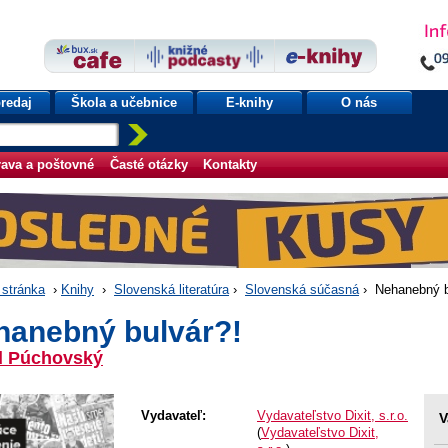
redaj
Škola a učebnice
E-knihy
O nás
ava a poštovné
Časté otázky
Kontakty
stránka
›
Knihy
›
Slovenská literatúra
›
Slovenská súčasná
› Nehanebný b
hanebný bulvár?!
d Púchovský
Vydavateľ:
Vydavateľstvo Dixit, s.r.o.
V
(
Vydavateľstvo Dixit,