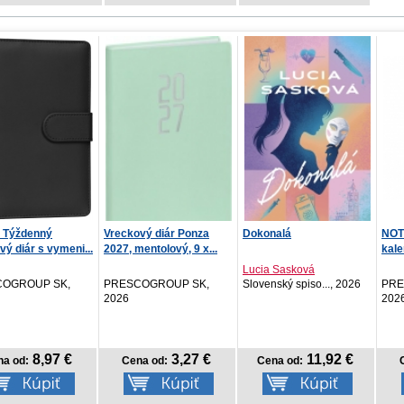
vý diár Ponza
Dokonalá
NOTIQUE Nástenný
NOT
entolový, 9 x...
kalendár Rodinný
Biel
plánov...
Lucia Sasková
OGROUP SK,
Slovenský spiso..., 2026
PRESCOGROUP SK,
PRE
2026
202
3,27 €
11,92 €
7,17 €
na od:
Cena od:
Cena od: