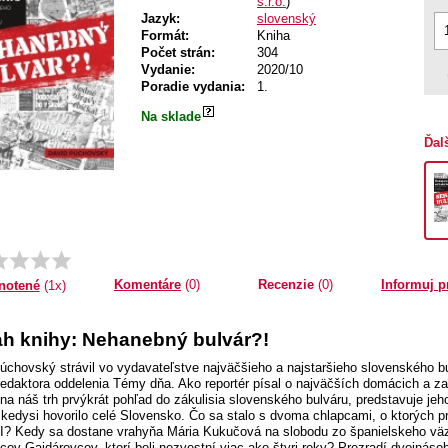
s.r.o.
)
Jazyk:
slovenský
Formát:
Kniha
Počet strán:
304
Vydanie:
2020/10
Poradie vydania:
1.
Na sklade
Ďal
Priemer:
1.0
Komentáre
(0)
Recenzie
(0)
Informuj p
notené
(1x)
h knihy: Nehanebný bulvár?!
úchovský strávil vo vydavateľstve najväčšieho a najstaršieho slovenského b
 redaktora oddelenia Témy dňa. Ako reportér písal o najväčších domácich a 
 na náš trh prvýkrát pohľad do zákulisia slovenského bulváru, predstavuje jeh
 kedysi hovorilo celé Slovensko. Čo sa stalo s dvoma chlapcami, o ktorých pr
I? Kedy sa dostane vrahyňa Mária Kukučová na slobodu zo španielskeho vä
cov Gajdárovcov, ktorí boli nezvestní viac ako štyri roky? Prezradí dvojnás