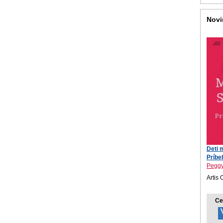
Novi
Deti 
Príbeh
Peggy
Artis 
Ce