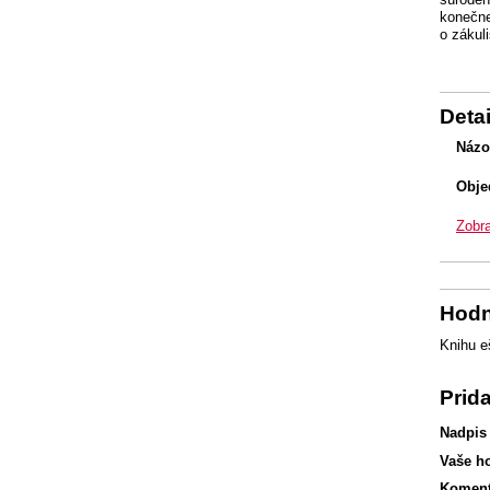
konečne
o zákul
Detai
Názo
Obje
Zobra
Hodn
Knihu e
Prid
Nadpis
Vaše h
Koment