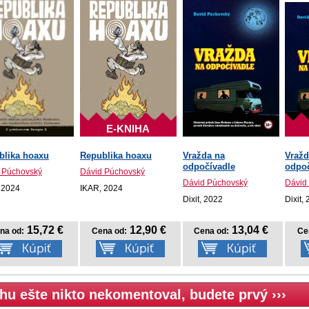
E-KNIHA
blika hoaxu
Republika hoaxu
Vražda na
Vražd
odpočívadle
odpoč
 Púchovský
Dávid Púchovský
Dávid Púchovský
Dávid
 2024
IKAR, 2024
Dixit, 2022
Dixit,
15,72 €
12,90 €
13,04 €
na od:
Cena od:
Cena od:
Ce
hu ešte nikto nekomentoval, budete prvý ›››