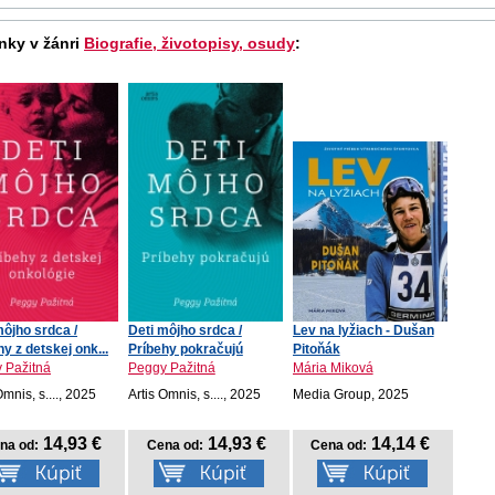
nky v žánri
Biografie, životopisy, osudy
:
môjho srdca /
Deti môjho srdca /
Lev na lyžiach - Dušan
y z detskej onk...
Príbehy pokračujú
Pitoňák
 Pažitná
Peggy Pažitná
Mária Miková
Omnis, s...., 2025
Artis Omnis, s...., 2025
Media Group, 2025
14,93 €
14,93 €
14,14 €
na od:
Cena od:
Cena od: