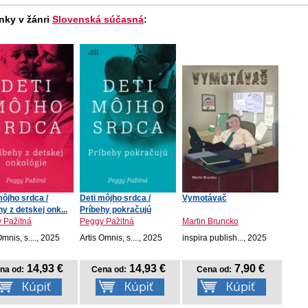
nky v žánri
Slovenská súčasná
:
môjho srdca /
Deti môjho srdca /
Vymotávač
y z detskej onk...
Príbehy pokračujú
 Pažitná
Peggy Pažitná
Martin Bruncko
Omnis, s...., 2025
Artis Omnis, s...., 2025
inspira publish..., 2025
14,93 €
14,93 €
7,90 €
na od:
Cena od:
Cena od: