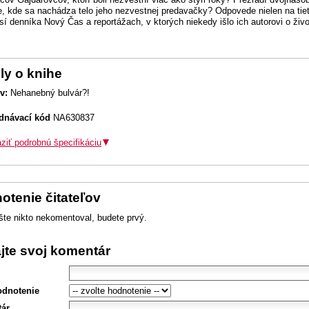
, kde sa nachádza telo jeho nezvestnej predavačky? Odpovede nielen na tiet
isí denníka Nový Čas a reportážach, v ktorých niekedy išlo ich autorovi o živo
ly o knihe
v:
Nehanebný bulvár?!
dnávací kód
NA630837
ziť podrobnú špecifikáciu
otenie čitateľov
šte nikto nekomentoval, budete prvý.
ajte svoj komentár
odnotenie
ár