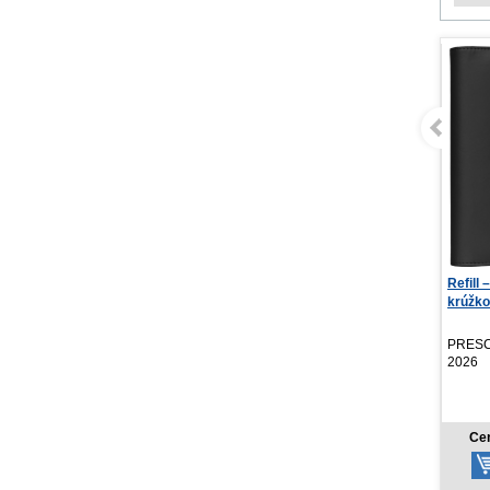
Refill – Týždenný
Vrecko
krúžkový diár s vymeni...
2027, m
PRESCOGROUP SK,
PRESC
2026
2026
8,97 €
Cena od:
Ce