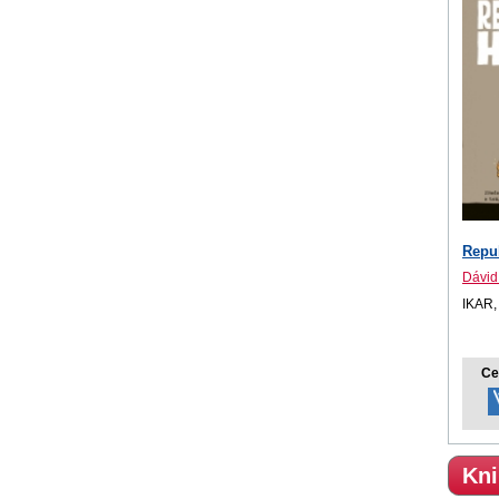
Repu
Dávid
IKAR,
Ce
Kni