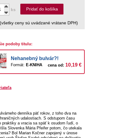
Pridať do košíka
ks
(všetky ceny sú uvádzané vrátane DPH)
šie podoby titulu:
Nehanebný bulvár?!
10,19 €
Formát:
E-KNIHA
cena od:
riateľa
ulvárneho denníka päť rokov, z toho dva na
zahraničných udalostiach. S odstupom času
o praktiky a vracia sa späť k osudom ľudí, o
išla Slovenka Mária Pfeifer potom, čo utekala
zenia? Bol Marian Kočner zapojený v únose
obný vrah Štefan Szabó odsúdený na doživotie