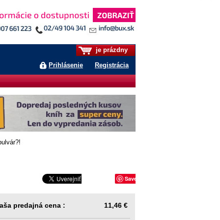
je prázdny
Prihlásenie
Registrácia
ulvár?!
Save
aša predajná cena :
11,46 €