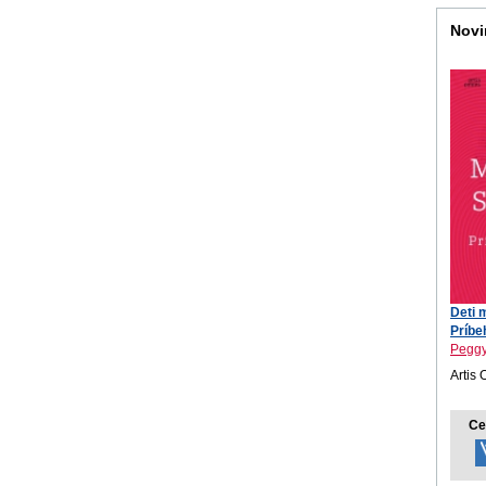
Novi
Deti 
Príbeh
Peggy
Artis 
Ce