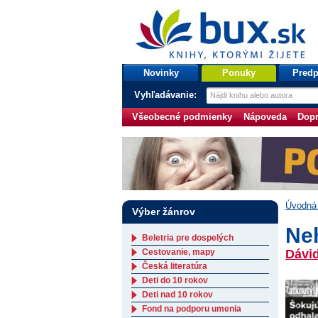
bux.sk
knihy, ktorými žijete
Úvodná stránka
Novinky
Ponuky
Predp
Vyhľadávanie:
Všeobecné podmienky
Nápoveda
Dopr
Úvodná 
Výber žánrov
Ne
Beletria pre dospelých
Cestovanie, mapy
Dávi
Česká literatúra
Deti do 10 rokov
Deti nad 10 rokov
Fond na podporu umenia