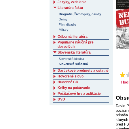
Jazyky, vzdelanie
Literatúra faktu
Biografie, životopisy, osudy
Dejiny
Film, divadlo
Military
Odborná literatúra
Populárne náučná pre
dospelých
Slovenská literatúra
Slovenská klasika
Slovenská súčasná
Darčekové predmety a ostatné
Hovorené slovo
Hod
Hudobné CD
Knihy na počúvanie
Počítačové hry a aplikácie
Obsa
DVD
David P
pozícii
prináša
ktorých
pred FB
súroden