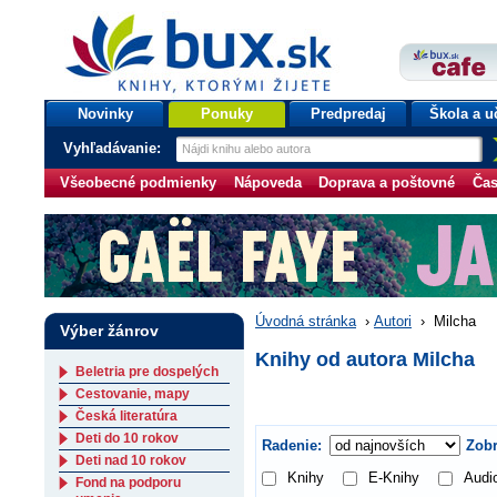
bux.sk
knihy, ktorými žijete
Úvodná stránka
Novinky
Ponuky
Predpredaj
Škola a u
Vyhľadávanie:
Všeobecné podmienky
Nápoveda
Doprava a poštovné
Čas
Úvodná stránka
›
Autori
›
Milcha
Výber žánrov
Knihy od autora Milcha
Beletria pre dospelých
Cestovanie, mapy
Česká literatúra
Deti do 10 rokov
Radenie:
Zobr
Deti nad 10 rokov
Knihy
E-Knihy
Audi
Fond na podporu