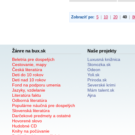
Zobraziť po:
5
|
10
|
20
|
40
|
8
Žánre na bux.sk
Naše projekty
Beletria pre dospelých
Luxusná knižnica
Cestovanie, mapy
Stonozka.sk
Česká literatúra
Odeon
Deti do 10 rokov
Yoli.sk
Deti nad 10 rokov
Priroda.sk
Fond na podporu umenia
Severské krimi
Jazyky, vzdelanie
Mám talent.sk
Literatúra faktu
Ajna
Odborná literatúra
Populárne náučná pre dospelých
Slovenská literatúra
Darčekové predmety a ostatné
Hovorené slovo
Hudobné CD
Knihy na počúvanie