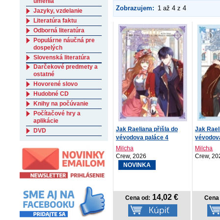
umenia
Zobrazujem:
1 až 4 z 4
Jazyky, vzdelanie
Literatúra faktu
Odborná literatúra
Populárne náučná pre
dospelých
Slovenská literatúra
Darčekové predmety a
ostatné
Hovorené slovo
Hudobné CD
Knihy na počúvanie
Počítačové hry a
aplikácie
Jak Raeliana přišla do
Jak Rael
DVD
vévodova paláce 4
vévodova
Milcha
Milcha
Crew, 2026
Crew, 20
NOVINKA
14,02 €
Cena od:
Cena 