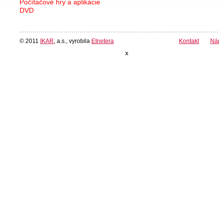
Počítačové hry a aplikácie
DVD
© 2011
IKAR
, a.s., vyrobila
Etnetera
Kontakt
Ná
x