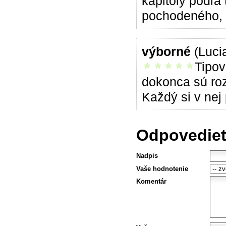
kapitoly podľa
pochodeného, a
výborné
(Luci
Tipov
vrelo odporúčam
dokonca sú roz
Každý si v nej 
Odpovedieť
Nadpis
Vaše hodnotenie
Komentár