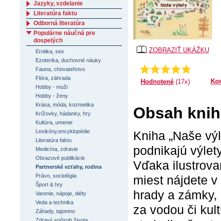
Jazyky, vzdelanie
Literatúra faktu
Odborná literatúra
Populárne náučná pre
dospelých
ZOBRAZIŤ UKÁŽKU
Erotika, sex
Ezoterika, duchovné náuky
Priemer:
5.0
Fauna, chovateľstvo
Flóra, záhrada
Ko
Hodnotené
(17x)
Hobby - muži
Hobby - ženy
Krása, móda, kozmetika
Obsah knih
Krížovky, hádanky, hry
Kultúra, umenie
Lexikóny,encyklopédie
Kniha „Naše výl
Literatúra faktu
podnikajú výlet
Medicína, zdravie
Obrazové publikácie
Vďaka ilustrov
Partnerské vzťahy, rodina
Právo, sociológia
miest nájdete v
Šport & hry
hrady a zámky, 
Varenie, nápoje, diéty
Veda a technika
za vodou či ku
Záhady, tajomno
Zdravý spôsob života