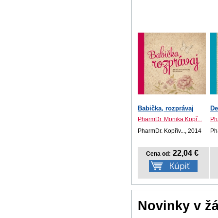
Babička, rozprávaj
De
PharmDr. Monika Kopř...
Ph
PharmDr. Kopřiv..., 2014
Ph
22,04 €
Cena od:
Novinky v ž