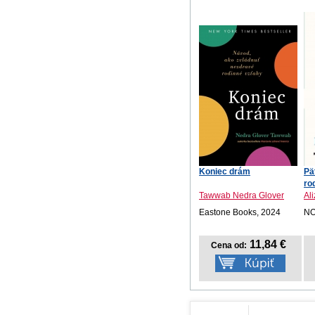
Koniec drám
Pä
ro
Tawwab Nedra Glover
Al
Eastone Books, 2024
NO
11,84 €
Cena od: