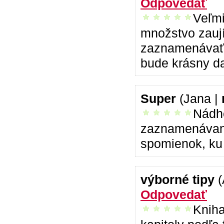
Odpovedať
Veľmi
vrelo odporúčam
množstvo zauj
zaznamenávať a
bude krásny da
Super
(Jana |
Nádhe
vrelo odporúčam
zaznamenávani
spomienok, ku 
výborné tipy
Odpovedať
Kniha
vrelo odporúčam