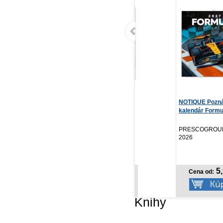
Dráčik Plamienok a jeho
NOTIQUE Poznámkový
Do
veselé príhody
kalendár Formule – Ji...
št
Li Lefébure, Senden ...
We
Stonožka, 2026
PRESCOGROUP SK,
Ve
2026
NOVINKA
11,92 €
5,97 €
Cena od:
Cena od:
Knihy