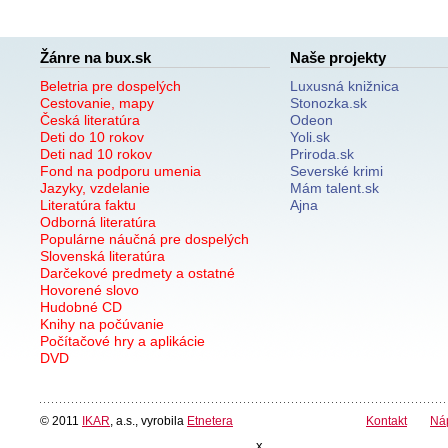
Žánre na bux.sk
Naše projekty
Beletria pre dospelých
Luxusná knižnica
Cestovanie, mapy
Stonozka.sk
Česká literatúra
Odeon
Deti do 10 rokov
Yoli.sk
Deti nad 10 rokov
Priroda.sk
Fond na podporu umenia
Severské krimi
Jazyky, vzdelanie
Mám talent.sk
Literatúra faktu
Ajna
Odborná literatúra
Populárne náučná pre dospelých
Slovenská literatúra
Darčekové predmety a ostatné
Hovorené slovo
Hudobné CD
Knihy na počúvanie
Počítačové hry a aplikácie
DVD
© 2011
IKAR
, a.s., vyrobila
Etnetera
Kontakt
Ná
x