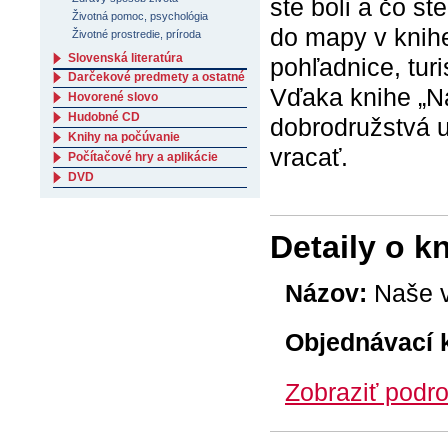
ste boli a čo st
Životná pomoc, psychológia
do mapy v knihe
Životné prostredie, príroda
Slovenská literatúra
pohľadnice, tur
Darčekové predmety a ostatné
Vďaka knihe „N
Hovorené slovo
Hudobné CD
dobrodružstvá u
Knihy na počúvanie
vracať.
Počítačové hry a aplikácie
DVD
Detaily o k
Názov:
Naše v
Objednávací 
Zobraziť podro