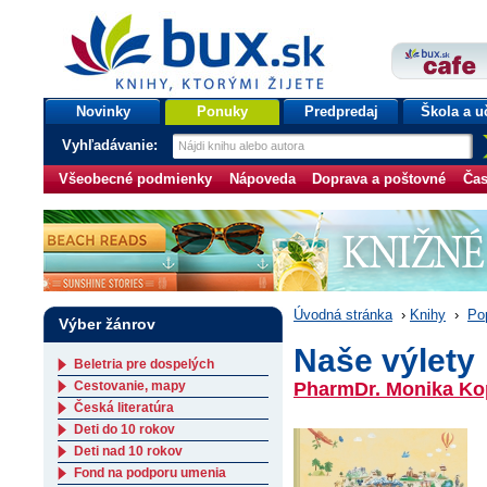
bux.sk
knihy, ktorými žijete
Úvodná stránka
Novinky
Ponuky
Predpredaj
Škola a u
Vyhľadávanie:
Všeobecné podmienky
Nápoveda
Doprava a poštovné
Čas
Úvodná stránka
›
Knihy
›
Po
Výber žánrov
Naše výlety
Beletria pre dospelých
Cestovanie, mapy
PharmDr. Monika Ko
Česká literatúra
Deti do 10 rokov
Deti nad 10 rokov
Fond na podporu umenia