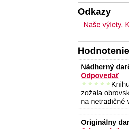
Odkazy
Naše výlety. K
Hodnotenie 
Nádherný da
Odpovedať
Knihu
vrelo odporúčam
zožala obrovs
na netradičné 
Originálny da