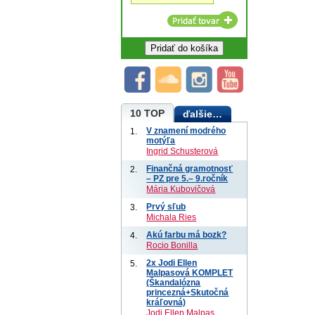
10 TOP
ďalšie…
V znamení modrého
1.
motýľa
Ingrid Schusterová
Finančná gramotnosť
2.
– PZ pre 5.– 9.ročník
Mária Kubovičová
Prvý sľub
3.
Michala Ries
Akú farbu má bozk?
4.
Rocio Bonilla
2x Jodi Ellen
5.
Malpasová KOMPLET
(Škandalózna
princezná+Skutočná
kráľovná)
Jodi Ellen Malpas