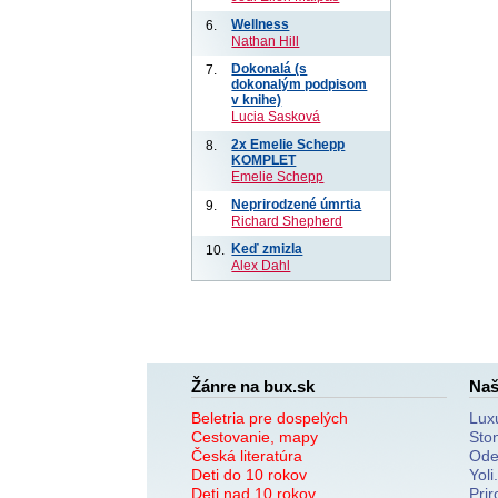
Wellness
6.
Nathan Hill
Dokonalá (s
7.
dokonalým podpisom
v knihe)
Lucia Sasková
2x Emelie Schepp
8.
KOMPLET
Emelie Schepp
Neprirodzené úmrtia
9.
Richard Shepherd
Keď zmizla
10.
Alex Dahl
Žánre na bux.sk
Naš
Beletria pre dospelých
Lux
Cestovanie, mapy
Sto
Česká literatúra
Ode
Deti do 10 rokov
Yoli
Deti nad 10 rokov
Prir