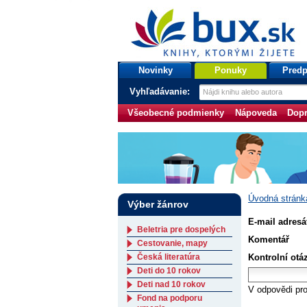
bux.sk
knihy, ktorými žijete
Úvodná stránka
Novinky
Ponuky
Predp
Vyhľadávanie:
Všeobecné podmienky
Nápoveda
Dopr
Úvodná stránk
Výber žánrov
E-mail adresá
Beletria pre dospelých
Komentář
Cestovanie, mapy
Česká literatúra
Kontrolní otáz
Deti do 10 rokov
Deti nad 10 rokov
V odpovědi pro
Fond na podporu