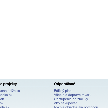
e projekty
Odporúčané
usná knižnica
Edičný plán
nozka.sk
Všetko o doprave tovaru
on
Odstúpenie od zmluvy
.sk
Ako nakupovať
oda.sk
Rýchla objednávka pomocou