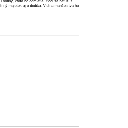
u rodiny, ktorá ho odmietla. Hoci sa netúži s
dinný majetok aj o dediča. Vidina manželstva ho