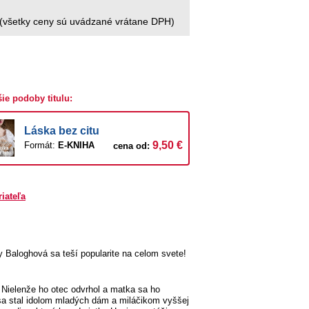
(všetky ceny sú uvádzané vrátane DPH)
šie podoby titulu:
Láska bez citu
9,50 €
Formát:
E-KNIHA
cena od:
riateľa
 Baloghová sa teší popularite na celom svete!
. Nielenže ho otec odvrhol a matka sa ho
de sa stal idolom mladých dám a miláčikom vyššej