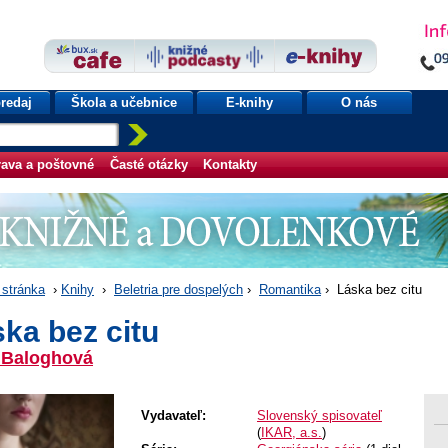
redaj
Škola a učebnice
E-knihy
O nás
ava a poštovné
Časté otázky
Kontakty
stránka
›
Knihy
›
Beletria pre dospelých
›
Romantika
› Láska bez citu
ka bez citu
 Baloghová
Vydavateľ:
Slovenský spisovateľ
(
IKAR, a.s.
)