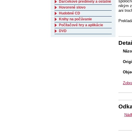
spoločno
Darčekové predmety a ostatné
nikým z
Hovorené slovo
ani tro
Hudobné CD
Knihy na počúvanie
Preklad
Počítačové hry a aplikácie
DVD
Detai
Názo
Orig
Obje
Zobra
Odk
Nádh