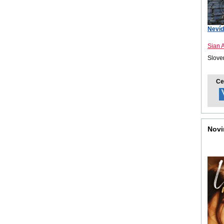
Nevíd
Sian 
Sloven
Ce
Novi