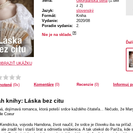
Séria:
Georgiánska séria
(1.diel
z 2)
Jazyk:
slovenský
Formát:
Kniha
Vydanie:
2020/08
Poradie vydania:
2.
Nie je na sklade.
Ďal
OBRAZIŤ UKÁŽKU
Komentáre
(0)
Recenzie
(0)
Informuj p
notené
(0x)
h knihy: Láska bez citu
á, dojímavá romanca, ktorá poteší srdce každého čitateľa... Nečudo, že Mary
 de Coeur
Kendricka, vojvodu Harndona, život naučil, že srdce je človeku iba na príťaž
, ale zradil ho i starší brat a odmietla snúbenica. A tak utiekol do Paríža, k