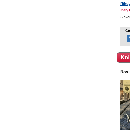
Nikd
Mary 
Sloven
Ce
Kni
Novi