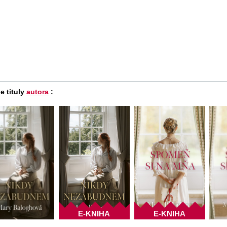
e tituly
autora
:
E-KNIHA
E-KNIHA