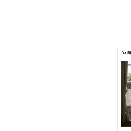
Ďalši