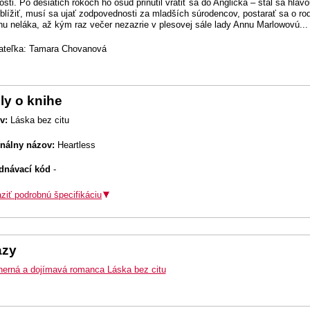
sti. Po desiatich rokoch ho osud prinútil vrátiť sa do Anglicka – stal sa hlavo
blížiť, musí sa ujať zodpovednosti za mladších súrodencov, postarať sa o ro
chu neláka, až kým raz večer nezazrie v plesovej sále lady Annu Marlowovú...
ateľka: Tamara Chovanová
ly o knihe
v:
Láska bez citu
inálny názov:
Heartless
dnávací kód
-
ziť podrobnú špecifikáciu
azy
erná a dojímavá romanca Láska bez citu