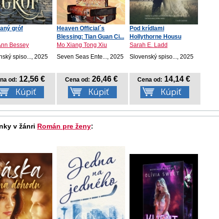
aný gróf
Heaven Official´s
Pod krídlami
Blessing: Tian Guan Ci...
Hollythorne Housu
Ann Bessey
Mo Xiang Tong Xiu
Sarah E. Ladd
ský spiso..., 2025
Seven Seas Ente..., 2025
Slovenský spiso..., 2025
12,56 €
26,46 €
14,14 €
na od:
Cena od:
Cena od:
nky v žánri
Román pre ženy
: