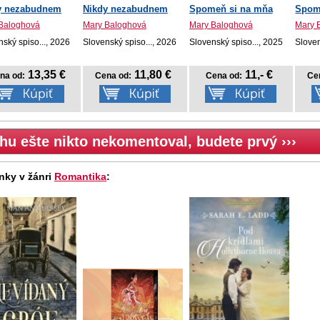
y nezabudnem
Nikdy nezabudnem
Spomeň si na mňa
Spom
Baloghová
Mary Baloghová
Mary Baloghová
Mary 
ský spiso..., 2026
Slovenský spiso..., 2026
Slovenský spiso..., 2025
Sloven
13,35 €
11,80 €
11,- €
na od:
Cena od:
Cena od:
Ce
hu ešte nikto nekomentoval, budete prvý ›››
nky v žánri
Romantika
: