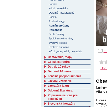
Komiks
Krimi, detektívky
Ostatné - nezaradené
Poézia
Rodinné ságy
Román pre ženy
Romantika
Sci-fi, fantasy
Spoločenské romány
Svetová klasika
Svetová súčasná
Z
YOLi, young adult, new adult
Cestovanie, mapy
Česká literatúra
Deti do 10 rokov
Hod
Deti nad 10 rokov
Fond na podporu umenia
Obsa
Jazyky, vzdelanie
Literatúra faktu
Nádhern
Odborná literatúra
Affaire
Populárne náučná pre
dospelých
Lucasa 
Slovenská literatúra
stránila