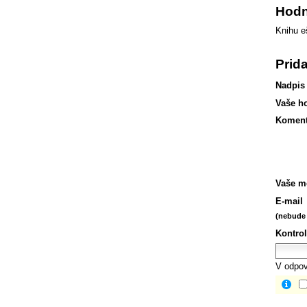
Hodn
Knihu e
Prid
Nadpis
Vaše h
Koment
Vaše m
E-mail
(nebude 
Kontrol
V odpov