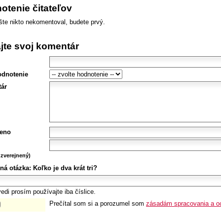
otenie čitateľov
šte nikto nekomentoval, budete prvý.
ajte svoj komentár
odnotenie
ár
eno
zverejnený)
ná otázka:
Koľko je dva krát tri?
edi prosím používajte iba číslice.
Prečítal som si a porozumel som
zásadám spracovania a o