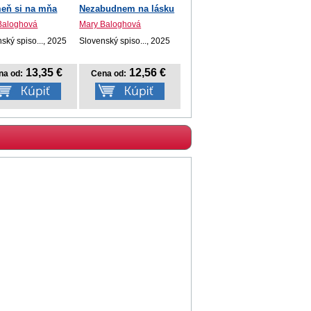
eň si na mňa
Nezabudnem na lásku
Baloghová
Mary Baloghová
ský spiso..., 2025
Slovenský spiso..., 2025
13,35 €
12,56 €
na od:
Cena od: