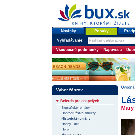
bux.sk
knihy, ktorými žijete
Úvodná stránka
Novinky
Ponuky
Predp
Vyhľadávanie:
Všeobecné podmienky
Nápoveda
Dopr
Úvodná 
Výber žánrov
Lás
Beletria pre dospelých
Mary
Biografické romány
Dobrodružstvo, thrillery
Historické romány
Hobby - deti
Horor
Humor, satira