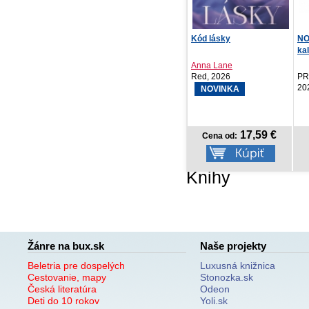
Zvláštne šťastie
Kód lásky
NO
kal
Maxim E. Matkin
Anna Lane
SLOVART, 2018
Red, 2026
PR
20
NOVINKA
9,56 €
17,59 €
Cena od:
Cena od:
Knihy
Žánre na bux.sk
Naše projekty
Beletria pre dospelých
Luxusná knižnica
Cestovanie, mapy
Stonozka.sk
Česká literatúra
Odeon
Deti do 10 rokov
Yoli.sk