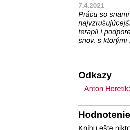
7.4.2021
Prácu so snami 
najvzrušujúcejš
terapii i podpor
snov, s ktorými 
Odkazy
Anton Hereti
Hodnotenie 
Knihu ešte nikt