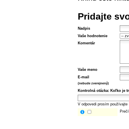
Pridajte sv
Nadpis
Vaše hodnotenie
Komentár
Vaše meno
E-mail
(nebude zverejnený)
Kontrolná otázka:
Koľko je tr
V odpovedi prosím používajte i
Prečí