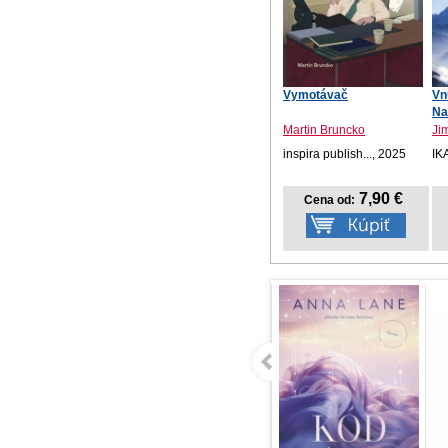
Vymotávač
Vn
Na
Martin Bruncko
Ji
inspira publish..., 2025
IK
7,90 €
Cena od: