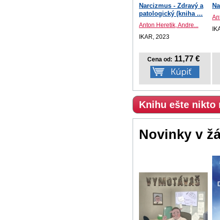
Narcizmus - Zdravý a
Na
patologický (kniha ...
Ant
Anton Heretik, Andre...
IK
IKAR, 2023
11,77 €
Cena od:
Knihu ešte nikto
Novinky v ž