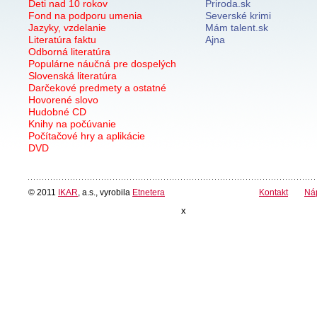
Deti nad 10 rokov
Priroda.sk
Fond na podporu umenia
Severské krimi
Jazyky, vzdelanie
Mám talent.sk
Literatúra faktu
Ajna
Odborná literatúra
Populárne náučná pre dospelých
Slovenská literatúra
Darčekové predmety a ostatné
Hovorené slovo
Hudobné CD
Knihy na počúvanie
Počítačové hry a aplikácie
DVD
© 2011
IKAR
, a.s., vyrobila
Etnetera
Kontakt
Ná
x