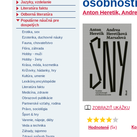
osobnost
Jazyky, vzdelanie
Literatúra faktu
Anton Heretik, Andr
Odborná literatúra
Populárne náučná pre
dospelých
Erotika, sex
Ezoterika, duchovné náuky
Fauna, chovateľstvo
Flóra, záhrada
Hobby - muži
Hobby - ženy
Krása, móda, kozmetika
Krížovky, hádanky, hry
Kultúra, umenie
Lexikóny,encyklopédie
Literatúra faktu
Medicína, zdravie
Obrazové publikácie
Partnerské vzťahy, rodina
ZOBRAZIŤ UKÁŽKU
Právo, sociológia
Šport & hry
Priemer:
4.2
Varenie, nápoje, diéty
Veda a technika
Ko
Hodnotené
(5x)
Záhady, tajomno
Zdravý spôsob života