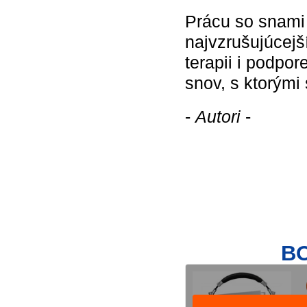
Prácu so snami 
najvzrušujúcejš
terapii i podpor
snov, s ktorými 
-
Autori
-
BO