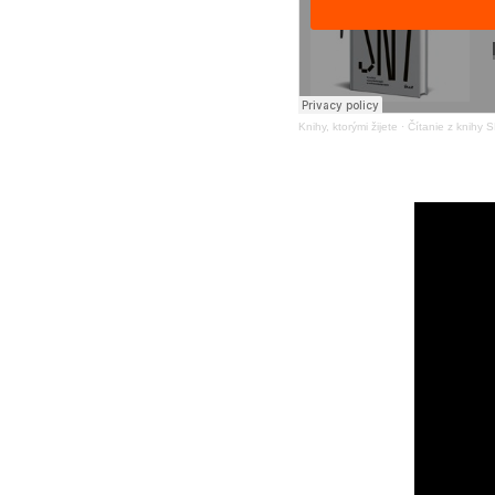
Knihy, ktorými žijete
·
Čítanie z knihy 