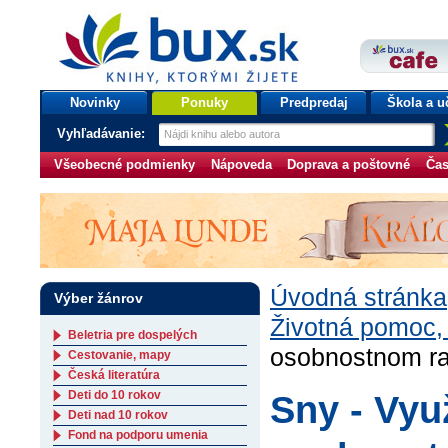
bux.sk
knihy, ktorými žijete
Úvodná stránka
Novinky
Ponuky
Predpredaj
Škola a u
Vyhľadávanie:
Všeobecné podmienky
Nápoveda
Doprava a poštovné
Čas
Úvodná stránka
Výber žánrov
Životná pomoc,
Beletria pre dospelých
osobnostnom ra
Cestovanie, mapy
Česká literatúra
Deti do 10 rokov
Sny - Využ
Deti nad 10 rokov
Fond na podporu umenia