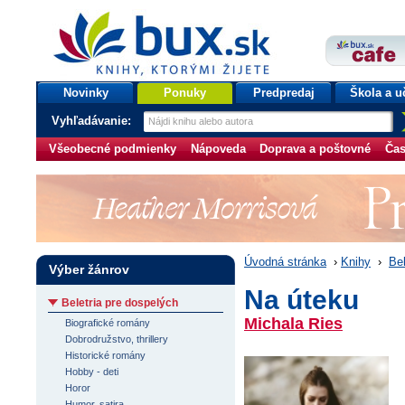
bux.sk
knihy, ktorými žijete
Úvodná stránka
Novinky
Ponuky
Predpredaj
Škola a u
Vyhľadávanie:
Všeobecné podmienky
Nápoveda
Doprava a poštovné
Čas
Úvodná stránka
›
Knihy
›
Bel
Výber žánrov
Na úteku
Beletria pre dospelých
Michala Ries
Biografické romány
Dobrodružstvo, thrillery
Historické romány
Hobby - deti
Horor
Humor, satira