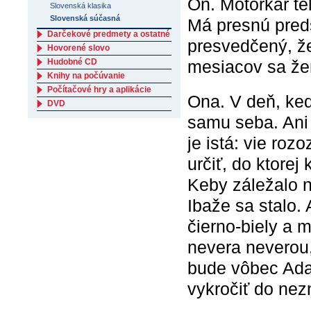
On. Motorkár te
Slovenská klasika
Slovenská súčasná
Má presnú preds
Darčekové predmety a ostatné
presvedčený, že
Hovorené slovo
Hudobné CD
mesiacov sa že
Knihy na počúvanie
Počítačové hry a aplikácie
Ona. V deň, keď 
DVD
samu seba. Ani 
je istá: vie roz
určiť, do ktorej
Keby záležalo n
Ibaže sa stalo.
čierno-biely a 
nevera neverou,
bude vôbec Ada
vykročiť do ne