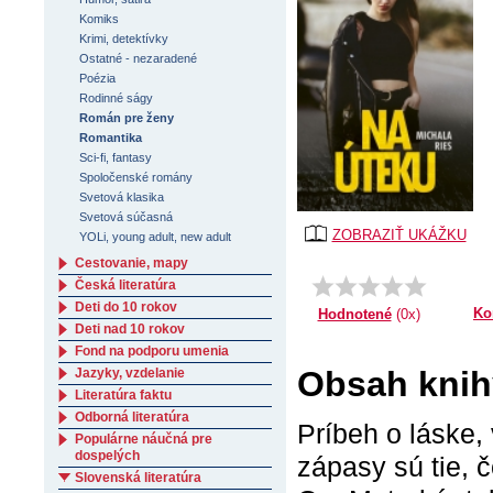
Komiks
Krimi, detektívky
Ostatné - nezaradené
Poézia
Rodinné ságy
Román pre ženy
Romantika
Sci-fi, fantasy
Spoločenské romány
Svetová klasika
Svetová súčasná
ZOBRAZIŤ UKÁŽKU
YOLi, young adult, new adult
Cestovanie, mapy
Česká literatúra
Deti do 10 rokov
Ko
Hodnotené
(0x)
Deti nad 10 rokov
Fond na podporu umenia
Obsah knih
Jazyky, vzdelanie
Literatúra faktu
Odborná literatúra
Príbeh o láske,
Populárne náučná pre
dospelých
zápasy sú tie, 
Slovenská literatúra