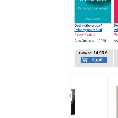
Deti môjho srdca /
De
Príbehy pokračujú
Pr
Peggy Pažitná
Pe
Artis Omnis, s...., 2025
Art
14,93 €
Cena od: