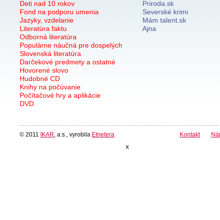
Deti nad 10 rokov
Priroda.sk
Fond na podporu umenia
Severské krimi
Jazyky, vzdelanie
Mám talent.sk
Literatúra faktu
Ajna
Odborná literatúra
Populárne náučná pre dospelých
Slovenská literatúra
Darčekové predmety a ostatné
Hovorené slovo
Hudobné CD
Knihy na počúvanie
Počítačové hry a aplikácie
DVD
© 2011
IKAR
, a.s., vyrobila
Etnetera
Kontakt
Ná
x