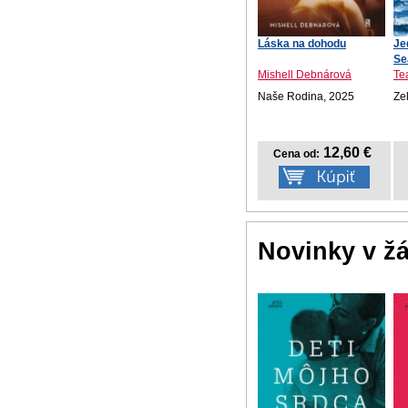
Láska na dohodu
Je
Se
Mishell Debnárová
Te
Naše Rodina, 2025
Ze
12,60 €
Cena od:
Novinky v ž