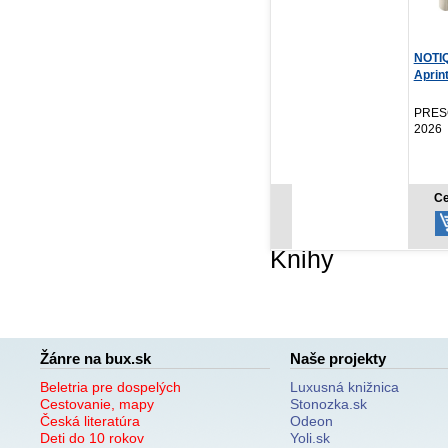
Čarovné Humenné a
NOTIQUE Denný diár
Ba
okolie
Aprint Top 2027, svet...
po
N. Čerňa, R. Hlava ...
Kol
CBS, 2026
PRESCOGROUP SK,
Vyd
2026
NOVINKA
18,75 €
7,77 €
Cena od:
Cena od:
Knihy
Žánre na bux.sk
Naše projekty
Beletria pre dospelých
Luxusná knižnica
Cestovanie, mapy
Stonozka.sk
Česká literatúra
Odeon
Deti do 10 rokov
Yoli.sk