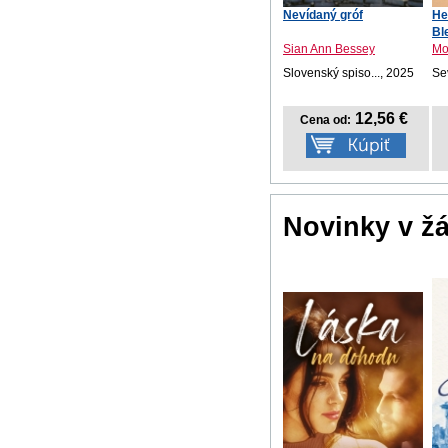
Nevídaný gróf
He
Bl
Sian Ann Bessey
Mo
Slovenský spiso..., 2025
Se
12,56 €
Cena od:
Novinky v ž