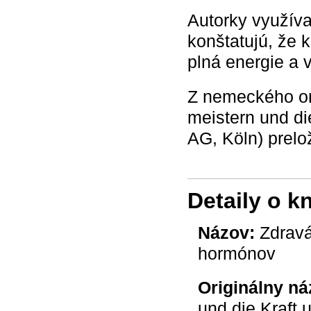
Autorky využíva
konštatujú, že 
plná energie a 
Z nemeckého ori
meistern und di
AG, Köln) prelo
Detaily o k
Názov:
Zdravá 
hormónov
Originálny ná
und die Kraft