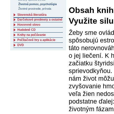
Životná pomoc, psychológia
Obsah knihy
Životné prostredie, príroda
Slovenská literatúra
Využite sil
Darčekové predmety a ostatné
Hovorené slovo
Hudobné CD
Žeby sme ovlád
Knihy na počúvanie
spôsobujú estro
Počítačové hry a aplikácie
DVD
táto nerovnováh
o jej liečení.
začiatku štyrid
sprievodkyňou. 
nám život môžu 
zvyšovanie hmo
veľa žien nedos
podstatne ďalej
životným fázam 