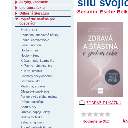
silu svoj
Jazyky, vzdelanie
Literatúra faktu
Susanne Esche-Belk
Odborná literatúra
Populárne náučná pre
dospelých
Erotika, sex
Ezoterika, duchovné náuky
Fauna, chovateľstvo
Flóra, záhrada
Hobby - muži
Hobby - ženy
Krása, móda, kozmetika
Krížovky, hádanky, hry
Kultúra, umenie
Lexikóny,encyklopédie
Literatúra faktu
Medicína, zdravie
Obrazové publikácie
Partnerské vzťahy, rodina
Právo, sociológia
ZOBRAZIŤ UKÁŽKU
Šport & hry
Varenie, nápoje, diéty
Veda a technika
Ko
Hodnotené
(0x)
Záhady, tajomno
Zdravý spôsob života