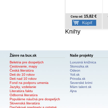
15,82 €
10,52 €
Cena od:
Cena od:
Knihy
Žánre na bux.sk
Naše projekty
Beletria pre dospelých
Luxusná knižnica
Cestovanie, mapy
Stonozka.sk
Česká literatúra
Odeon
Deti do 10 rokov
Yoli.sk
Deti nad 10 rokov
Priroda.sk
Fond na podporu umenia
Severské krimi
Jazyky, vzdelanie
Mám talent.sk
Literatúra faktu
Ajna
Odborná literatúra
Populárne náučná pre dospelých
Slovenská literatúra
Darčekové predmety a ostatné