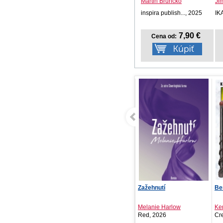
Martin Bruncko
Ji
inspira publish..., 2025
IK
7,90 €
Cena od:
Zažehnutí
Berserk 25
Tk
Melanie Harlow
Kentaro Miura
Sa
Red, 2026
Crew, 2026
Slo