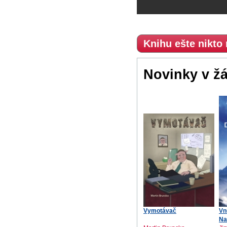
Knihu ešte nikto
Novinky v ž
Vymotávač
Vn
Na