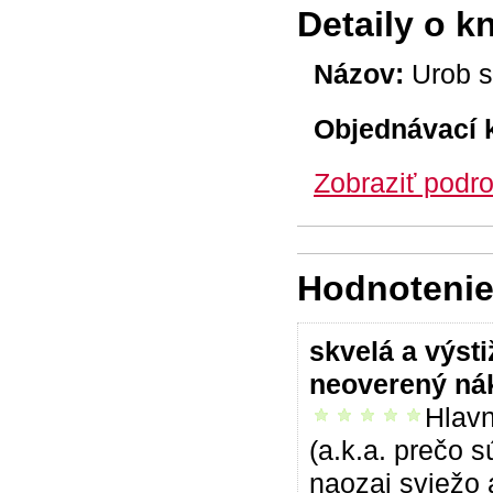
Detaily o k
Názov:
Urob si
Objednávací 
Zobraziť podro
Hodnotenie 
skvelá a výst
neoverený ná
Hlavn
vrelo odporúčam
(a.k.a. prečo s
naozaj sviežo 