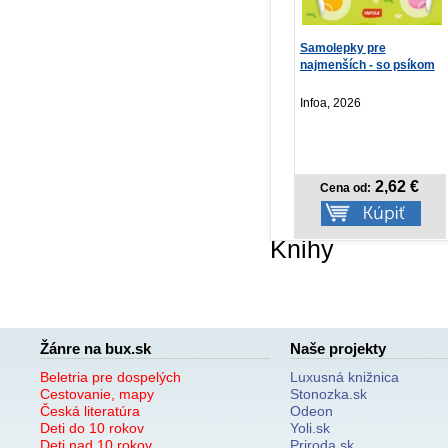
Refill – Týždenný
Samolepky pre
Na
krúžkový diár s vymeni...
najmenších - so psíkom
(Na
Sa
PRESCOGROUP SK,
Infoa, 2026
SL
2026
8,97 €
2,62 €
Cena od:
Cena od:
Knihy
Žánre na bux.sk
Naše projekty
Beletria pre dospelých
Luxusná knižnica
Cestovanie, mapy
Stonozka.sk
Česká literatúra
Odeon
Deti do 10 rokov
Yoli.sk
Deti nad 10 rokov
Priroda.sk