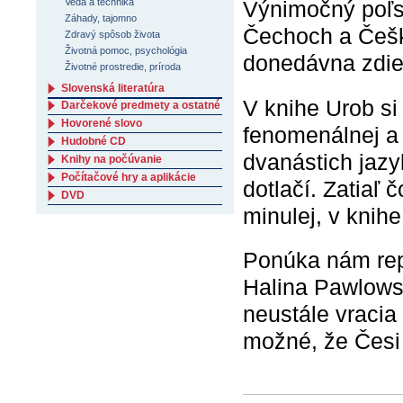
Veda a technika
Výnimočný poľsk
Záhady, tajomno
Čechoch a Češká
Zdravý spôsob života
Životná pomoc, psychológia
donedávna zdieľ
Životné prostredie, príroda
Slovenská literatúra
V knihe Urob si
Darčekové predmety a ostatné
Hovorené slovo
fenomenálnej a 
Hudobné CD
dvanástich jazy
Knihy na počúvanie
Počítačové hry a aplikácie
dotlačí. Zatiaľ 
DVD
minulej, v knih
Ponúka nám rep
Halina Pawlowsk
neustále vracia 
možné, že Česi 