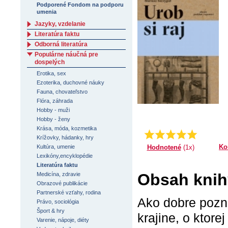
Podporené Fondom na podporu
umenia
Jazyky, vzdelanie
Literatúra faktu
Odborná literatúra
Populárne náučná pre
dospelých
Erotika, sex
Ezoterika, duchovné náuky
Fauna, chovateľstvo
Flóra, záhrada
Hobby - muži
Hobby - ženy
Krása, móda, kozmetika
Priemer:
5.0
Krížovky, hádanky, hry
Ko
Hodnotené
(1x)
Kultúra, umenie
Lexikóny,encyklopédie
Literatúra faktu
Obsah knihy
Medicína, zdravie
Obrazové publikácie
Partnerské vzťahy, rodina
Ako dobre pozn
Právo, sociológia
Šport & hry
krajine, o ktor
Varenie, nápoje, diéty