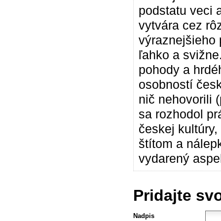
podstatu veci
vytvára cez rô
výraznejšieho 
ľahko a svižne
pohody a hrdé
osobností česk
nič nehovorili
sa rozhodol pr
českej kultúry
štítom a nále
vydarený aspek
Pridajte sv
Nadpis