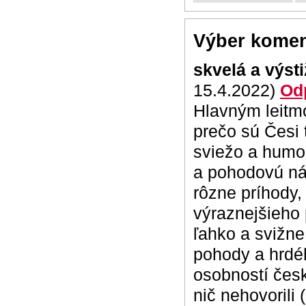
Výber komen
skvelá a výst
15.4.2022)
Od
Hlavným leitmo
prečo sú Česi 
sviežo a humor
a pohodovú ná
rôzne príhody,
výraznejšieho 
ľahko a svižne
pohody a hrdé
osobností česk
nič nehovorili