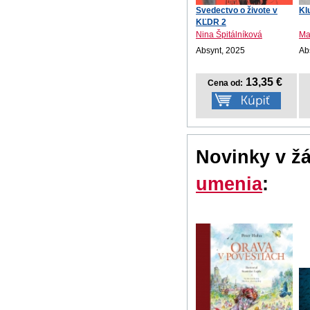
Svedectvo o živote v
Kl
KĽDR 2
Nina Špitálníková
Ma
Absynt, 2025
Ab
13,35 €
Cena od:
Novinky v ž
umenia
: