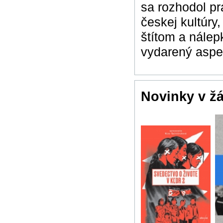
sa rozhodol pr
českej kultúry
štítom a nále
vydarený aspek
Novinky v ž