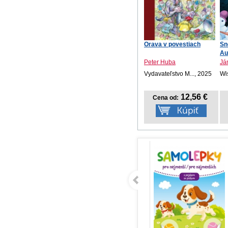
Orava v povestiach
Sn
Au
Peter Huba
Já
Vydavateľstvo M..., 2025
Wis
12,56 €
Cena od: