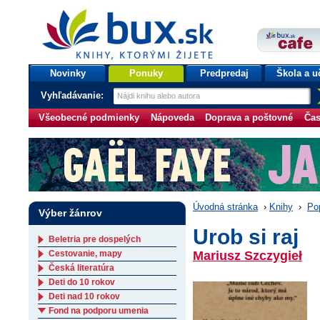
bux.sk
knihy, ktorými žijete
Úvodná stránka
Novinky
Ponuky
Predpredaj
Škola a u
Vyhľadávanie:
Všeobecné podmienky
Nápoveda
Doprava a poštovné
Čas
Úvodná stránka
›
Knihy
›
Po
Výber žánrov
Urob si raj
Beletria pre dospelých
Cestovanie, mapy
Mariusz Szczygieł
Česká literatúra
Deti do 10 rokov
Deti nad 10 rokov
Fond na podporu umenia