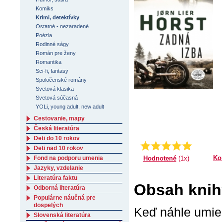
Komiks
Krimi, detektívky
Ostatné - nezaradené
Poézia
Rodinné ságy
Román pre ženy
Romantika
Sci-fi, fantasy
Spoločenské romány
Svetová klasika
Svetová súčasná
YOLi, young adult, new adult
Cestovanie, mapy
Česká literatúra
Deti do 10 rokov
Priemer:
5.0
Deti nad 10 rokov
Ko
Hodnotené
(1x)
Fond na podporu umenia
Jazyky, vzdelanie
Literatúra faktu
Obsah knih
Odborná literatúra
Populárne náučná pre
dospelých
Keď náhle umier
Slovenská literatúra