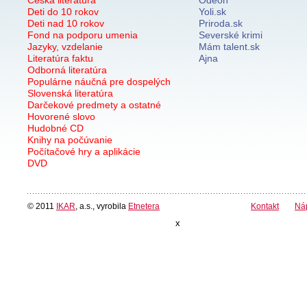
Deti do 10 rokov
Yoli.sk
Deti nad 10 rokov
Priroda.sk
Fond na podporu umenia
Severské krimi
Jazyky, vzdelanie
Mám talent.sk
Literatúra faktu
Ajna
Odborná literatúra
Populárne náučná pre dospelých
Slovenská literatúra
Darčekové predmety a ostatné
Hovorené slovo
Hudobné CD
Knihy na počúvanie
Počítačové hry a aplikácie
DVD
© 2011
IKAR
, a.s., vyrobila
Etnetera
Kontakt
Ná
x