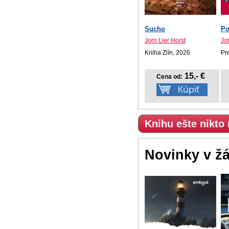
Sucho
Po
Jorn Lier Horst
Jor
Kniha Zlín, 2026
Pr
15,- €
Cena od:
Knihu ešte nikto
Novinky v ž