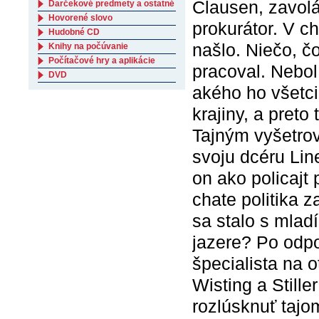
Clausen, zavolá
Darčekové predmety a ostatné
Hovorené slovo
prokurátor. V ch
Hudobné CD
našlo. Niečo, č
Knihy na počúvanie
Počítačové hry a aplikácie
pracoval. Nebo
DVD
akého ho všetci 
krajiny, a preto
Tajným vyšetrov
svoju dcéru Lin
on ako policaj
chate politika 
sa stalo s mlad
jazere? Po odpov
špecialista na o
Wisting a Stille
rozlúsknuť tajo