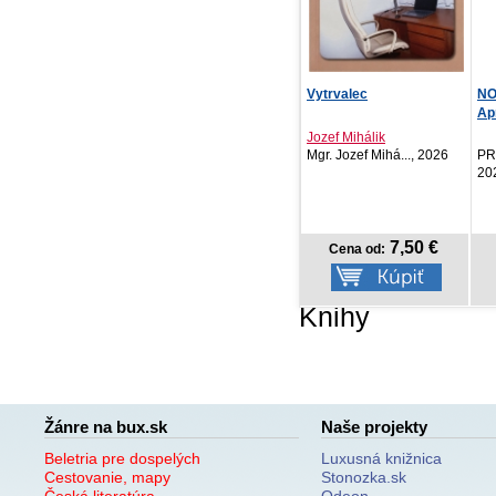
Vytrvalec
NOTIQUE Vreckový diár
Mo
Aprint Top 2027, t...
Jozef Mihálik
Ak
Mgr. Jozef Mihá..., 2026
PRESCOGROUP SK,
Cr
2026
7,50 €
4,17 €
Cena od:
Cena od:
Knihy
Žánre na bux.sk
Naše projekty
Beletria pre dospelých
Luxusná knižnica
Cestovanie, mapy
Stonozka.sk
Česká literatúra
Odeon