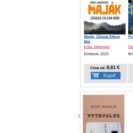
Maják: Záhada Eilean
Po
Mór
Erika Jarkovská
Da
Enribook, 2025
IK
8,61 €
Cena od: