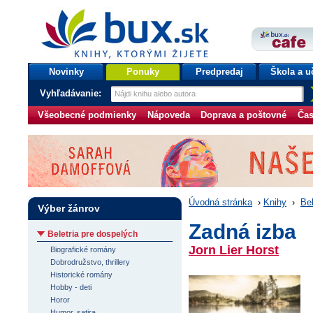
bux.sk
knihy, ktorými žijete
Úvodná stránka
Novinky
Ponuky
Predpredaj
Škola a u
Vyhľadávanie:
Všeobecné podmienky
Nápoveda
Doprava a poštovné
Čas
Úvodná stránka
›
Knihy
›
Bel
Výber žánrov
Zadná izba
Beletria pre dospelých
Jorn Lier Horst
Biografické romány
Dobrodružstvo, thrillery
Historické romány
Hobby - deti
Horor
Humor, satira