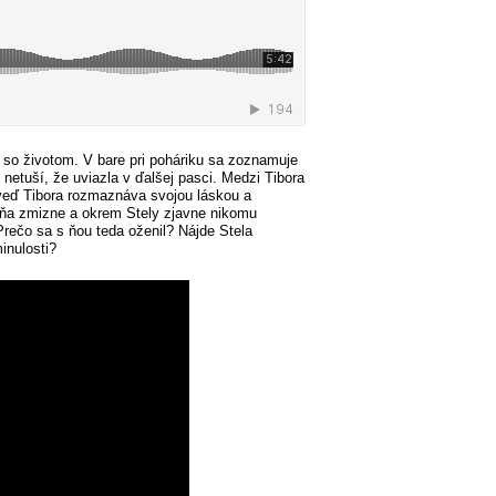
 so životom. V bare pri poháriku sa zoznamuje
etuší, že uviazla v ďalšej pasci. Medzi Tibora
, veď Tibora rozmaznáva svojou láskou a
dňa zmizne a okrem Stely zjavne nikomu
Prečo sa s ňou teda oženil? Nájde Stela
inulosti?