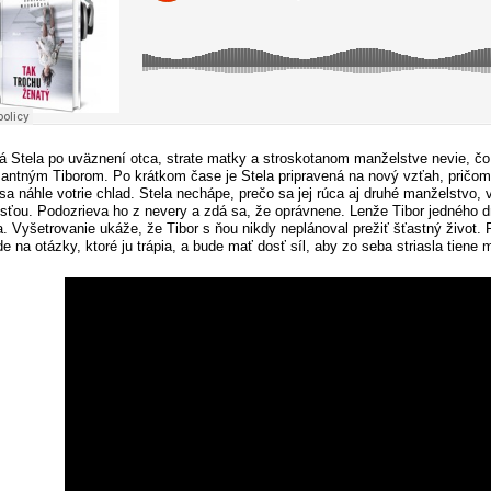
 Stela po uväznení otca, strate matky a stroskotanom manželstve nevie, čo
antným Tiborom. Po krátkom čase je Stela pripravená na nový vzťah, pričom n
 sa náhle votrie chlad. Stela nechápe, prečo sa jej rúca aj druhé manželstvo
sťou. Podozrieva ho z nevery a zdá sa, že oprávnene. Lenže Tibor jedného 
. Vyšetrovanie ukáže, že Tibor s ňou nikdy neplánoval prežiť šťastný život. 
 na otázky, ktoré ju trápia, a bude mať dosť síl, aby zo seba striasla tiene m