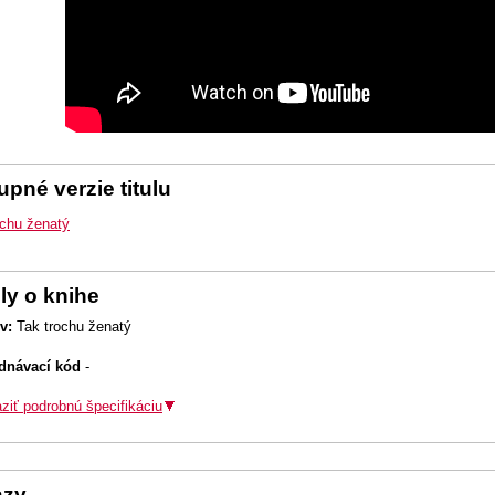
pné verzie titulu
ochu ženatý
ly o knihe
v:
Tak trochu ženatý
dnávací kód
-
ziť podrobnú špecifikáciu
azy