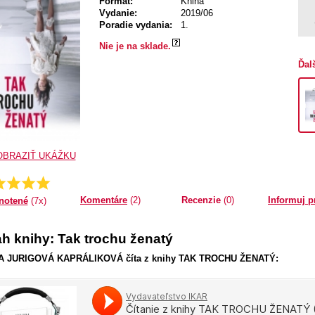
Formát:
Kniha
Vydanie:
2019/06
Poradie vydania:
1.
Nie je na sklade.
Ďal
OBRAZIŤ UKÁŽKU
Priemer:
5.0
Komentáre
(2)
Recenzie
(0)
Informuj p
notené
(7x)
h knihy: Tak trochu ženatý
 JURIGOVÁ KAPRÁLIKOVÁ číta z knihy TAK TROCHU ŽENATÝ: