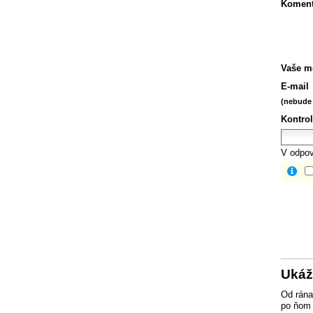
Koment
Vaše m
E-mail
(nebude 
Kontrol
V odpov
Ukáž
Od rána
po ňom 