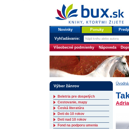
bux.sk
knihy, ktorými žijete
Úvodná stránka
Novinky
Ponuky
Predp
Vyhľadávanie:
Všeobecné podmienky
Nápoveda
Dopr
Úvodná 
Výber žánrov
Tak
Beletria pre dospelých
Cestovanie, mapy
Adri
Česká literatúra
Deti do 10 rokov
Deti nad 10 rokov
Fond na podporu umenia