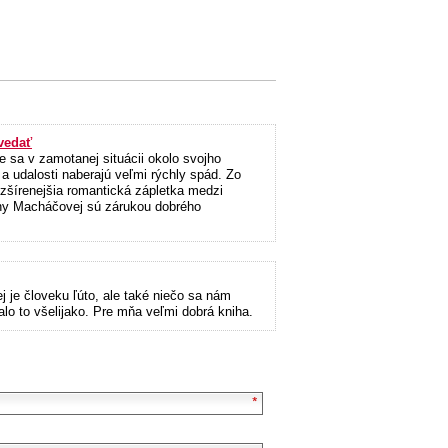
vedať
ne sa v zamotanej situácii okolo svojho
a udalosti naberajú veľmi rýchly spád. Zo
zšírenejšia romantická zápletka medzi
any Macháčovej sú zárukou dobrého
j je človeku ľúto, ale také niečo sa nám
lo to všelijako. Pre mňa veľmi dobrá kniha.