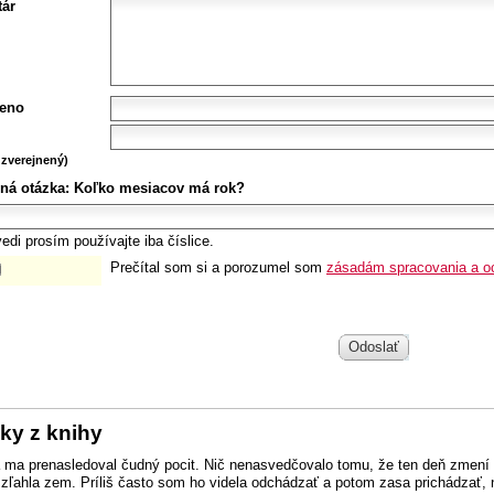
ár
eno
zverejnený)
ná otázka:
Koľko mesiacov má rok?
edi prosím používajte iba číslice.
Prečítal som si a porozumel som
zásadám spracovania a o
Odoslať
ky z knihy
 ma prenasledoval čudný pocit. Nič nenasvedčovalo tomu, že ten deň zmení m
zľahla zem. Príliš často som ho videla odchádzať a potom zasa prichádzať, no