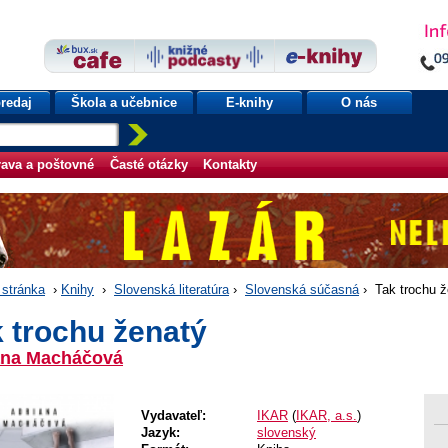
redaj
Škola a učebnice
E-knihy
O nás
ava a poštovné
Časté otázky
Kontakty
stránka
›
Knihy
›
Slovenská literatúra
›
Slovenská súčasná
› Tak trochu ž
 trochu ženatý
ana Macháčová
Vydavateľ:
IKAR
(
IKAR, a.s.
)
Jazyk:
slovenský