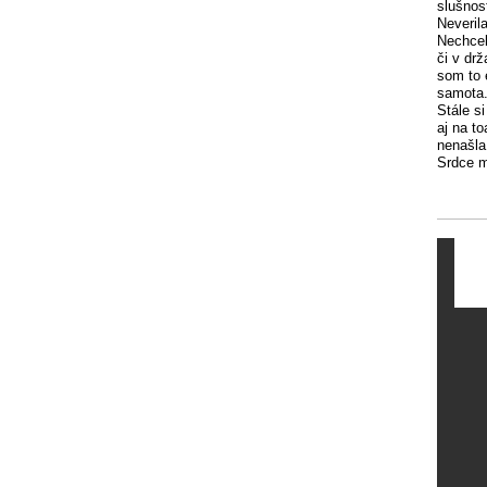
slušnos
Neveril
Nechcel
či v dr
som to 
samota
Stále s
aj na t
nenašla
Srdce m