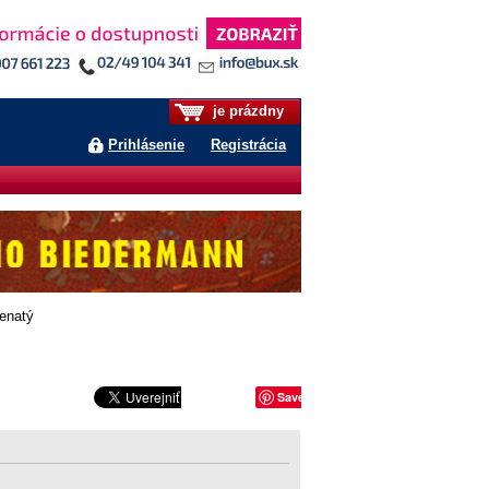
je prázdny
Prihlásenie
Registrácia
enatý
Save