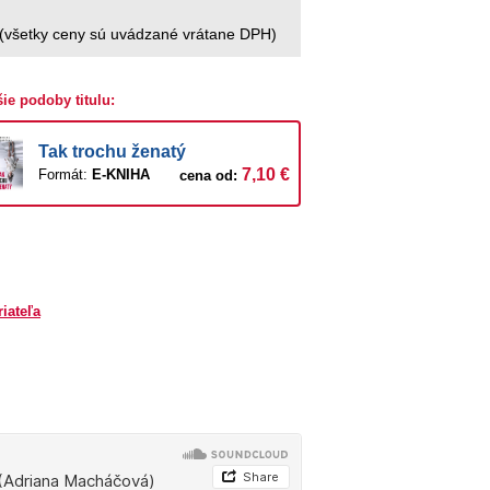
(všetky ceny sú uvádzané vrátane DPH)
šie podoby titulu:
Tak trochu ženatý
7,10 €
Formát:
E-KNIHA
cena od:
riateľa