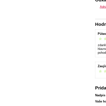
Adri
Hodn
Pútav
vrelo 
zdanl
hlavn
pohod
Zaují
vrelo 
Prid
Nadpis
Vaše h