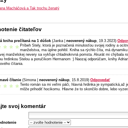
ana Macháčová a Tak trochu ženatý
otenie čitateľov
á kniha prečítaná na 1 dúšok
(Janka |
neoverený nákup
, 19.3.2023)
Odpo
Príbeh Stely, ktorá je poznačená minulosťou svojej rodiny a ocit
odporúčam
manželstva, ma úplne pohltil. Kniha sa rýchlo číta, má dynamiku 
ivej manželskej nevery sa vykľuje chladnokrvná pomsta. Akurát mi chýbala ro
ou hrdinkou Stelou a poručíkom Hermanom :) Naozaj odporúčam, knihy Adri
ového čítania.
mavé čítanie
(Simona |
neoverený nákup
, 15.8.2019)
Odpovedať
Tento román sa mi veľmi páči, hlavná hrdinka je sympatická,až je
odporúčam
môže prihodiť hocikomu. Hlavne źe to skončilo dobre, lebo vyzera
ajte svoj komentár
odnotenie