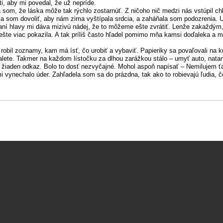
ti, aby mi povedal, že už nepríde.
a som, že láska môže tak rýchlo zostarnúť. Z ničoho nič medzi nás vstúpil chl
a som dovoliť, aby nám zima vyštípala srdcia, a zaháňala som podozrenia. 
žaní hlavy mi dáva mizivú nádej, že to môžeme ešte zvrátiť. Lenže zakaždý
ešte viac pokazila. A tak príliš často hľadel pomimo mňa kamsi doďaleka a
.
i robil zoznamy, kam má ísť, čo urobiť a vybaviť. Papieriky sa povaľovali n
oalete. Takmer na každom lístočku za dlhou zarážkou stálo – umyť auto, nat
 žiaden odkaz. Bolo to dosť nezvyčajné. Mohol aspoň napísať – Nemilujem 
i vynechalo úder. Zahľadela som sa do prázdna, tak ako to robievajú ľudia, čo