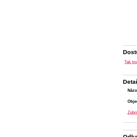
Dostu
Tak tr
Detai
Názo
Obje
Zobra
Odk