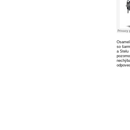
Osamelá
so šarm
a Stelu
pozorno
nechýba
odpovede