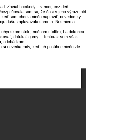
ad. Zavial hocikedy – v noci, cez deň.
Ubezpečovala som sa, že čosi v jeho výraze očí
m, keď som chcela niečo napraviť, nevedomky
 moju dušu zaplavovala samota. Nesmierna
a kuchynskom stole, nočnom stolíku, ba dokonca
ankovať, dofúkať gumy... Tentoraz som však
ťa, odchádzam.
 si nevedia rady, keď ich postihne niečo zlé.