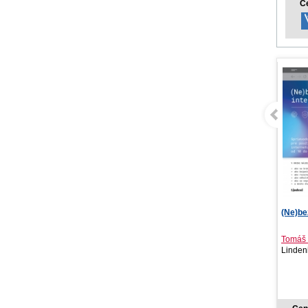
C
(Ne)bezpečný internet
Pieseň
Tomáš Šalmon
Zuzana
Lindeni, 2021
YOLi, 
10,39 €