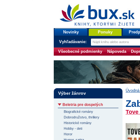
bux.sk
knihy, ktorými žijete
Úvodná stránka
Novinky
Ponuky
Predp
Vyhľadávanie:
Všeobecné podmienky
Nápoveda
Dopr
Úvodná 
Výber žánrov
Zab
Beletria pre dospelých
Tove 
Biografické romány
Dobrodružstvo, thrillery
Historické romány
Hobby - deti
Horor
Humor, satira