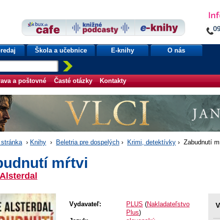
redaj
Škola a učebnice
E-knihy
O nás
ava a poštovné
Časté otázky
Kontakty
stránka
›
Knihy
›
Beletria pre dospelých
›
Krimi, detektívky
› Zabudnutí mŕ
udnutí mŕtvi
Alsterdal
Vydavateľ:
PLUS
(
Nakladateľstvo
V
Plus
)