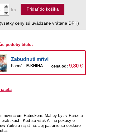
Pridať do košíka
ks
(všetky ceny sú uvádzané vrátane DPH)
šie podoby titulu:
Zabudnutí mŕtvi
9,80 €
Formát:
E-KNIHA
cena od:
riateľa
 novinárom Patrickom. Mal by byť v Paríži a
 praktikách. Keď sú však Alline pokusy o
ew Yorku a nájsť ho. Jej pátranie sa čoskoro
etia.