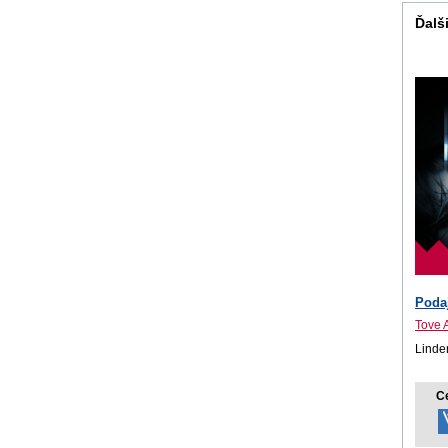
Ďalši
Poda
Tove A
Linde
C