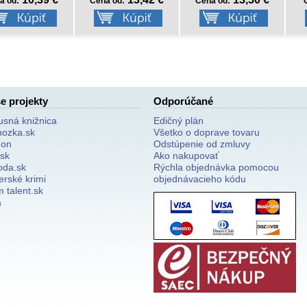
a od:
Cena od:
Cena od:
e projekty
Odporúčané
usná knižnica
Edičný plán
nozka.sk
Všetko o doprave tovaru
on
Odstúpenie od zmluvy
.sk
Ako nakupovať
oda.sk
Rýchla objednávka pomocou
erské krimi
objednávacieho kódu
 talent.sk
a