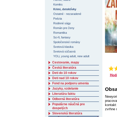
Komiks
Krimi, detektívky
Ostatné - nezaradené
Poézia
Rodinné ságy
Román pre ženy
Romantika
Sci-fi, fantasy
Spoločenské romány
Svetová klasika
Svetová súčasná
YOLi, young adult, new adult
Cestovanie, mapy
Česká literatúra
Deti do 10 rokov
Hod
Deti nad 10 rokov
Fond na podporu umenia
Obsa
Jazyky, vzdelanie
Literatúra faktu
Newyorč
Odborná literatúra
pracova
Populárne náučná pre
kontakt
dospelých
zvrhne 
Slovenská literatúra