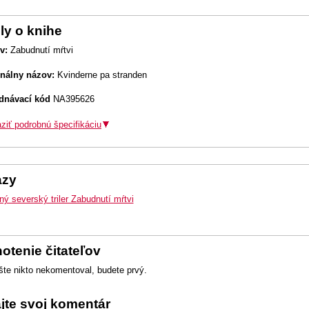
ly o knihe
v:
Zabudnutí mŕtvi
inálny názov:
Kvinderne pa stranden
dnávací kód
NA395626
ziť podrobnú špecifikáciu
azy
ý severský triler Zabudnutí mŕtvi
otenie čitateľov
šte nikto nekomentoval, budete prvý.
ajte svoj komentár