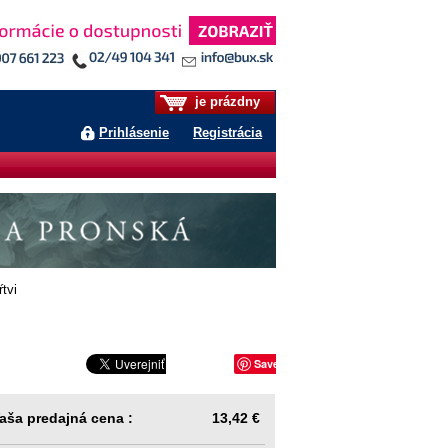
je prázdny
Prihlásenie
Registrácia
tvi
Save
aša predajná cena :
13,42 €