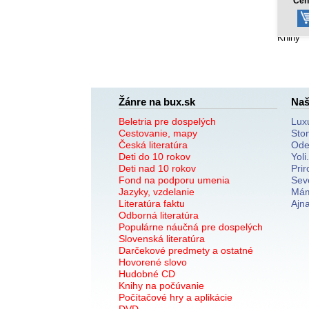
Cena od:
Cen
Knihy
Žánre na bux.sk
Naš
Beletria pre dospelých
Lux
Cestovanie, mapy
Sto
Česká literatúra
Ode
Deti do 10 rokov
Yoli
Deti nad 10 rokov
Prir
Fond na podporu umenia
Sev
Jazyky, vzdelanie
Mám
Literatúra faktu
Ajn
Odborná literatúra
Populárne náučná pre dospelých
Slovenská literatúra
Darčekové predmety a ostatné
Hovorené slovo
Hudobné CD
Knihy na počúvanie
Počítačové hry a aplikácie
DVD