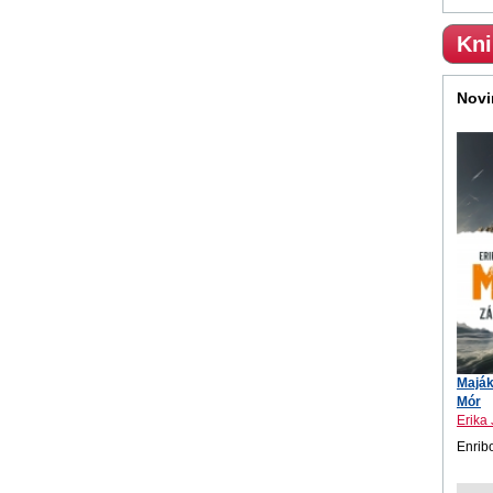
Kni
Novi
Maják
Mór
Erika
Enrib