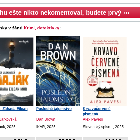
hu ešte nikto nekomentoval, budete prvý ›››
nky v žánri
Krimi, detektívky
:
: Záhada Eilean
Posledné tajomstvo
Krvavočervené
písmená
 Jarkovská
Dan Brown
Alex Pavesi
ook, 2025
IKAR, 2025
Slovenský spiso..., 2025