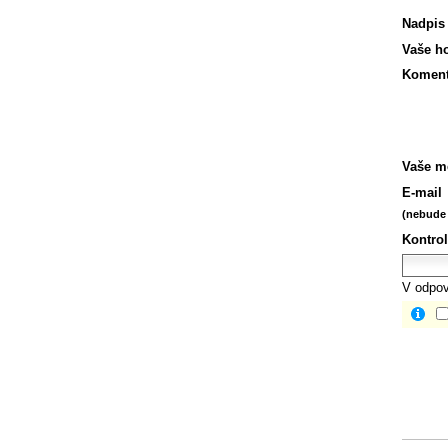
Nadpis
Vaše h
Koment
Vaše m
E-mail
(nebude 
Kontrol
V odpov