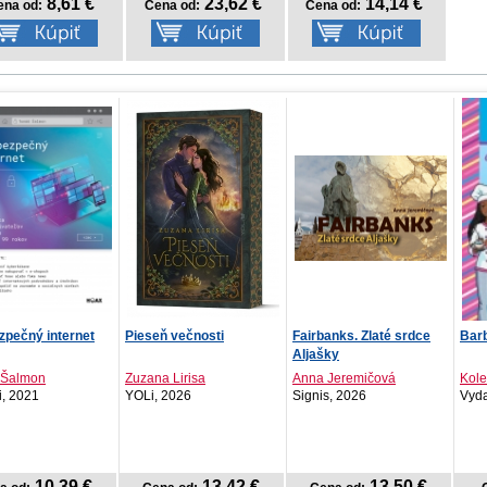
8,61 €
23,62 €
14,14 €
ena od:
Cena od:
Cena od:
 večnosti
Fairbanks. Zlaté srdce
Barbie - Moja práca snov
NOT
Aljašky
Apri
 Lirisa
Anna Jeremičová
Kolektív autorov
2026
Signis, 2026
Vydavateľstvo T..., 2026
PRE
202
13,42 €
13,50 €
5,92 €