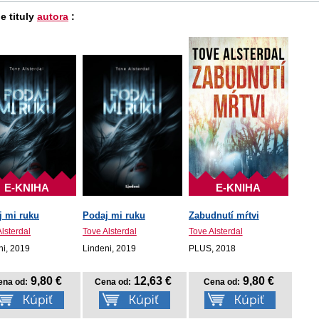
e tituly
autora
:
E-KNIHA
E-KNIHA
j mi ruku
Podaj mi ruku
Zabudnutí mŕtvi
lsterdal
Tove Alsterdal
Tove Alsterdal
ni, 2019
Lindeni, 2019
PLUS, 2018
9,80 €
12,63 €
9,80 €
ena od:
Cena od:
Cena od: