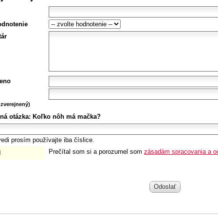
odnotenie
ár
eno
zverejnený)
ná otázka:
Koľko nôh má mačka?
edi prosím používajte iba číslice.
Prečítal som si a porozumel som
zásadám spracovania a o
Odoslať