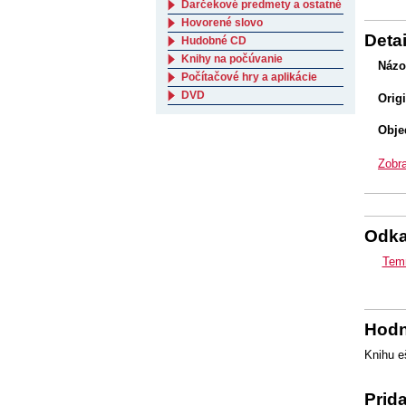
Darčekové predmety a ostatné
Hovorené slovo
Detai
Hudobné CD
Knihy na počúvanie
Názo
Počítačové hry a aplikácie
DVD
Orig
Obje
Zobra
Odk
Temn
Hodn
Knihu e
Prid