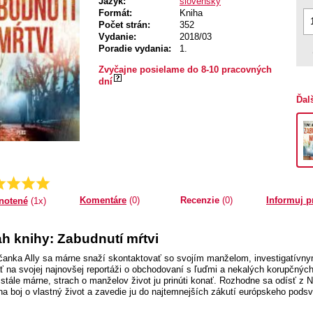
Jazyk:
slovenský
Formát:
Kniha
Počet strán:
352
Vydanie:
2018/03
Poradie vydania:
1.
Zvyčajne posielame do 8-10 pracovných
dní
Ďal
Priemer:
5.0
Komentáre
(0)
Recenzie
(0)
Informuj p
notené
(1x)
h knihy: Zabudnutí mŕtvi
anka Ally sa márne snaží skontaktovať so svojím manželom, investigatívnym
ť na svojej najnovšej reportáži o obchodovaní s ľuďmi a nekalých korupčných
 stále márne, strach o manželov život ju prinúti konať. Rozhodne sa odísť z N
na boj o vlastný život a zavedie ju do najtemnejších zákutí európskeho podsv