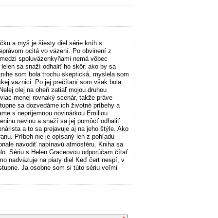
ku a myš je šiesty diel série kníh s
neprávom ocitá vo väzení. Po obvinení z
to medzi spoluväzenkyňami nemá vôbec
Helen sa snaží odhaliť ho skôr, ako by sa
 knihe som bola trochu skeptická, myslela som
kej väznici. Po jej prečítaní som však bola
Nelej olej na oheň zatiaľ mojou druhou
 viac-menej rovnaký scenár, takže práve
tupne sa dozvedáme ich životné príbehy a
ame s nepríjemnou novinárkou Emiliou
leninu nevinu a snaží sa jej pomôcť odhaliť
árista a to sa prejavuje aj na jeho štýle. Ako
ranu. Príbeh nie je opísaný len z pohľadu
konale navodiť napínavú atmosféru. Kniha sa
chlo. Sériu s Helen Graceovou odporúčam čítať
o nadväzuje na piaty diel Keď čert nespí, v
stupne. Ja osobne som si túto sériu veľmi