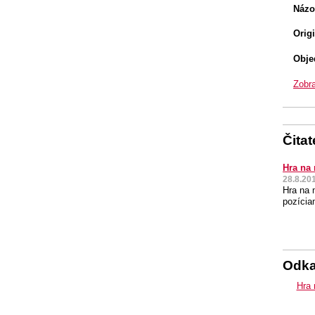
Názo
Orig
Obje
Zobra
Čita
Hra na
28.8.20
Hra na 
pozíciam
Odk
Hra