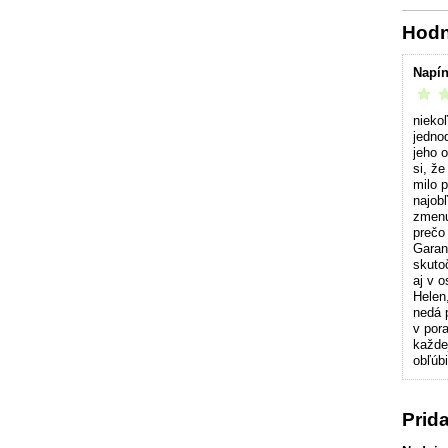
Hodn
Napín
vrelo 
nieko
jedno
jeho 
si, ž
milo 
najob
zmenu
prečo
Garani
skutoč
aj v o
Helen
nedá 
v por
každe
obľúbi
Prid