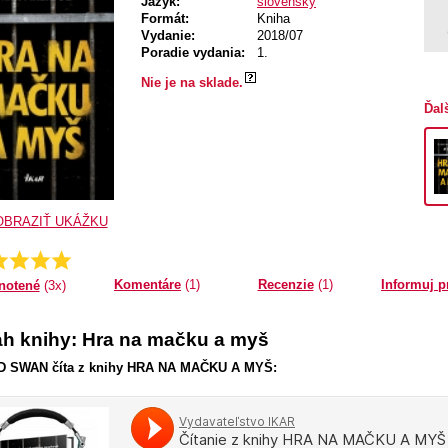
Jazyk:
slovenský
Formát:
Kniha
Vydanie:
2018/07
Poradie vydania:
1.
Nie je na sklade.
Ďal
OBRAZIŤ UKÁŽKU
Priemer:
5.0
Komentáre
(1)
Recenzie
(1)
Informuj p
notené
(3x)
h knihy: Hra na mačku a myš
 SWAN číta z knihy HRA NA MAČKU A MYŠ: