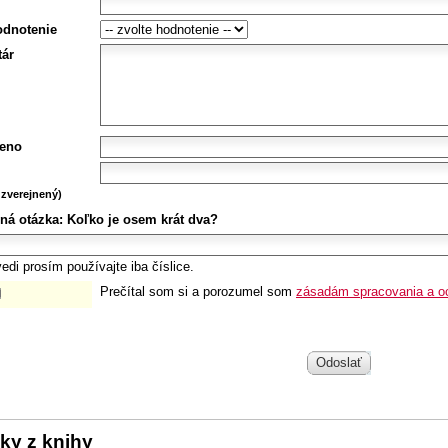
odnotenie
ár
eno
zverejnený)
ná otázka:
Koľko je osem krát dva?
edi prosím používajte iba číslice.
Prečítal som si a porozumel som
zásadám spracovania a o
Odoslať
ky z knihy