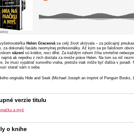
vyšetrovateľka
Helen Graceová
sa celý život ukrývala – za policajný preukaz
ne, za dokonalú fasádu neomylnej profesionálky. Až kým sa po falošnom obvin
ayskom
väzení
sú krátke, noci dlhé. Za každým rohom číha smrteľné nebezpe
, najmä ak nejednu z nich dostala za mreže práve Helen. Na tom sa nič nezm
ie, že musí vypátrať surového vraha, pretože inak môže byť ďalšia v poradí. 
usí starať sám o seba.
ckého originálu Hide and Seek (Michael Joseph an imprint of Penguin Books, 
pné verzie titulu
 mačku a myš
ly o knihe