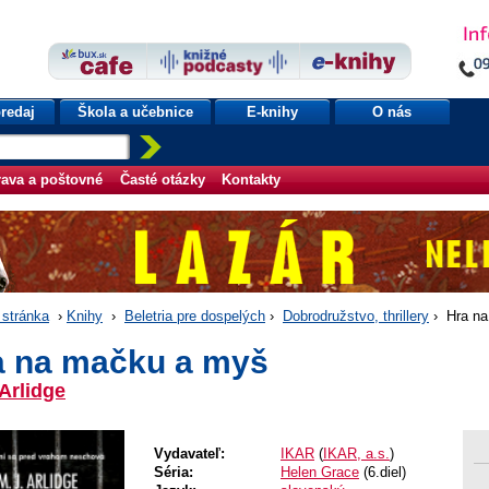
redaj
Škola a učebnice
E-knihy
O nás
ava a poštovné
Časté otázky
Kontakty
stránka
›
Knihy
›
Beletria pre dospelých
›
Dobrodružstvo, thrillery
› Hra na
a na mačku a myš
 Arlidge
Vydavateľ:
IKAR
(
IKAR, a.s.
)
Séria:
Helen Grace
(6.diel)