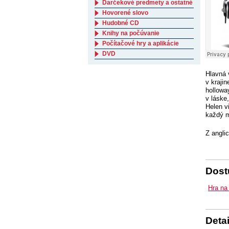
Darčekové predmety a ostatné
Hovorené slovo
Hudobné CD
Knihy na počúvanie
Počítačové hry a aplikácie
DVD
Hlavná 
v kraji
hollow
v láske
Helen v
každý m
Z angli
Dostu
Hra na
Detai