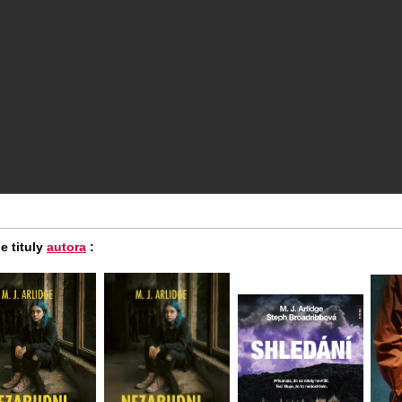
e tituly
autora
: