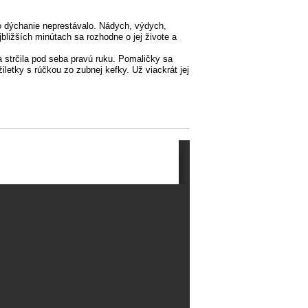
no dýchanie neprestávalo. Nádych, výdych,
jbližších minútach sa rozhodne o jej živote a
a strčila pod seba pravú ruku. Pomaličky sa
etky s rúčkou zo zubnej kefky. Už viackrát jej