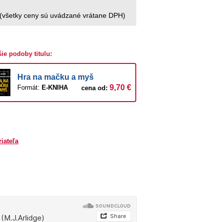
(všetky ceny sú uvádzané vrátane DPH)
šie podoby titulu:
Hra na mačku a myš
9,70 €
Formát:
E-KNIHA
cena od:
riateľa