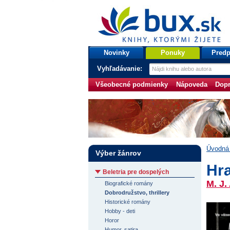
bux.sk
knihy, ktorými žijete
Úvodná stránka
Novinky
Ponuky
Predp
Vyhľadávanie:
Všeobecné podmienky
Nápoveda
Dopr
Úvodná 
Výber žánrov
Hr
Beletria pre dospelých
M. J.
Biografické romány
Dobrodružstvo, thrillery
Historické romány
Hobby - deti
Horor
Humor, satira