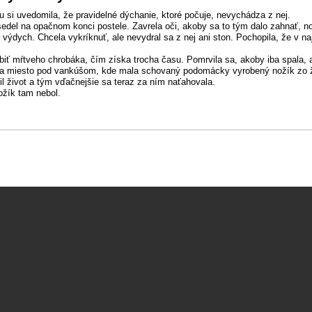
u si uvedomila, že pravidelné dýchanie, ktoré počuje, nevychádza z nej.
sedel na opačnom konci postele. Zavrela oči, akoby sa to tým dalo zahnať, 
 výdych. Chcela vykríknuť, ale nevydral sa z nej ani ston. Pochopila, že v na
biť mŕtveho chrobáka, čím získa trocha času. Pomrvila sa, akoby iba spala, 
 na miesto pod vankúšom, kde mala schovaný podomácky vyrobený nožík zo žil
il život a tým vďačnejšie sa teraz za ním naťahovala.
ožík tam nebol.