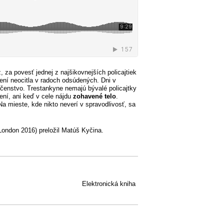
, za povesť jednej z najšikovnejších policajtiek
ení neocitla v radoch odsúdených. Dni v
čenstvo. Trestankyne nemajú bývalé policajtky
ení, ani keď v cele nájdu
zohavené telo
.
Na mieste, kde nikto neverí v spravodlivosť, sa
London 2016) preložil Matúš Kyčina.
Elektronická kniha