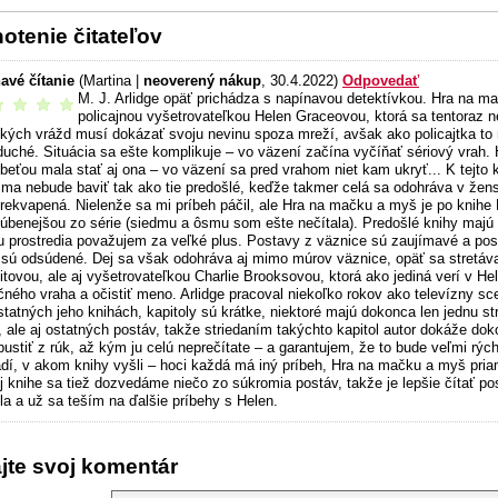
otenie čitateľov
avé čítanie
(Martina |
neoverený nákup
, 30.4.2022)
Odpovedať
M. J. Arlidge opäť prichádza s napínavou detektívkou. Hra na mač
odporúčam
policajnou vyšetrovateľkou Helen Graceovou, ktorá sa tentoraz 
ľkých vrážd musí dokázať svoju nevinu spoza mreží, avšak ako policajtka 
duché. Situácia sa ešte komplikuje – vo väzení začína vyčíňať sériový vrah. 
obeťou mala stať aj ona – vo väzení sa pred vrahom niet kam ukryť... K tejto
e ma nebude baviť tak ako tie predošlé, keďže takmer celá sa odohráva v žens
prekvapená. Nielenže sa mi príbeh páčil, ale Hra na mačku a myš je po knihe 
ľúbenejšou zo série (siedmu a ôsmu som ešte nečítala). Predošlé knihy majú
 prostredia považujem za veľké plus. Postavy z väznice sú zaujímavé a pos
 sú odsúdené. Dej sa však odohráva aj mimo múrov väznice, opäť sa stretáv
tovou, ale aj vyšetrovateľkou Charlie Brooksovou, ktorá ako jediná verí v He
ného vraha a očistiť meno. Arlidge pracoval niekoľko rokov ako televízny scen
statných jeho knihách, kapitoly sú krátke, niektoré majú dokonca len jednu st
, ale aj ostatných postáv, takže striedaním takýchto kapitol autor dokáže do
pustiť z rúk, až kým ju celú neprečítate – a garantujem, že to bude veľmi rý
adí, v akom knihy vyšli – hoci každá má iný príbeh, Hra na mačku a myš priam
j knihe sa tiež dozvedáme niečo zo súkromia postáv, takže je lepšie čítať po
la a už sa teším na ďalšie príbehy s Helen.
ajte svoj komentár