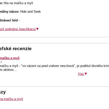
v:
Hra na mačku a myš
inálny názov:
Hide and Seek
dnávací kód
-
ziť podrobnú špecifikáciu
teľské recenzie
 mačku a myš
18
mačku a myš - "vo väzení sa pred vrahom neschová", je podtitul drsného krim
i aktérov...
Viac
azy
 na mačku a myš