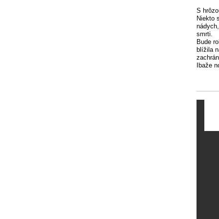
S hrôzo
Niekto 
nádych,
smrti.
Bude ro
blížila
zachrán
Ibaže n