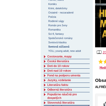
Komiks
Krimi, detektívky
Ostatné - nezaradené
Poézia
Rodinné ságy
Román pre ženy
Romantika
Sci-fi, fantasy
Spoločenské romány
Svetová klasika
Svetová súčasná
YOLi, young adult, new adult
Z
Cestovanie, mapy
Česká literatúra
Deti do 10 rokov
Hod
Deti nad 10 rokov
Fond na podporu umenia
Obsa
Jazyky, vzdelanie
Literatúra faktu
ALFRÉD
Odborná literatúra
Populárne náučná pre
dospelých
Slovenská literatúra