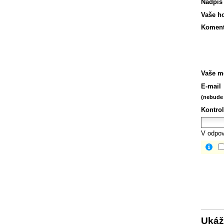
Nadpis
Vaše h
Koment
Vaše m
E-mail
(nebude 
Kontrol
V odpov
Ukáž