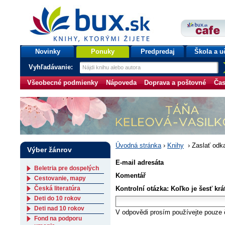
bux.sk
knihy, ktorými žijete
Úvodná stránka
Novinky
Ponuky
Predpredaj
Škola a u
Vyhľadávanie:
Všeobecné podmienky
Nápoveda
Doprava a poštovné
Čas
Úvodná stránka
›
Knihy
›
Zaslať odk
Výber žánrov
E-mail adresáta
Beletria pre dospelých
Komentář
Cestovanie, mapy
Česká literatúra
Kontrolní otázka: Koľko je šesť krá
Deti do 10 rokov
Deti nad 10 rokov
V odpovědi prosím používejte pouze č
Fond na podporu