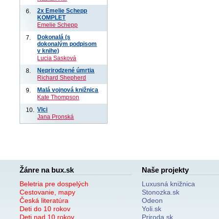
2x Emelie Schepp
6.
KOMPLET
Emelie Schepp
Dokonalá (s
7.
dokonalým podpisom
v knihe)
Lucia Sasková
Neprirodzené úmrtia
8.
Richard Shepherd
Malá vojnová knižnica
9.
Kate Thompson
Vlci
10.
Jana Pronská
Žánre na bux.sk
Naše projekty
Beletria pre dospelých
Luxusná knižnica
Cestovanie, mapy
Stonozka.sk
Česká literatúra
Odeon
Deti do 10 rokov
Yoli.sk
Deti nad 10 rokov
Priroda.sk