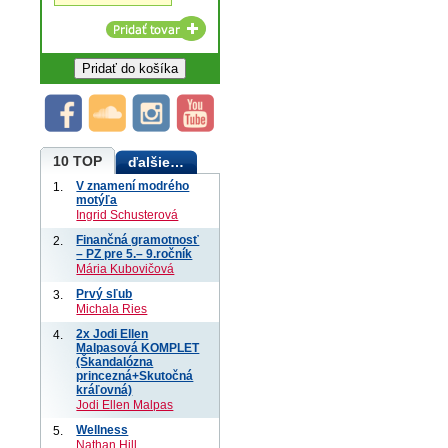
10 TOP
ďalšie…
V znamení modrého
1.
motýľa
Ingrid Schusterová
Finančná gramotnosť
2.
– PZ pre 5.– 9.ročník
Mária Kubovičová
Prvý sľub
3.
Michala Ries
2x Jodi Ellen
4.
Malpasová KOMPLET
(Škandalózna
princezná+Skutočná
kráľovná)
Jodi Ellen Malpas
Wellness
5.
Nathan Hill