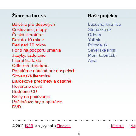
Žánre na bux.sk
Naše projekty
Beletria pre dospelých
Luxusná knižnica
Cestovanie, mapy
Stonozka.sk
Česká literatúra
Odeon
Deti do 10 rokov
Yoli.sk
Deti nad 10 rokov
Priroda.sk
Fond na podporu umenia
Severské krimi
Jazyky, vzdelanie
Mám talent.sk
Literatúra faktu
Ajna
Odborná literatúra
Populárne náučná pre dospelých
Slovenská literatúra
Darčekové predmety a ostatné
Hovorené slovo
Hudobné CD
Knihy na počúvanie
Počítačové hry a aplikácie
DVD
© 2011
IKAR
, a.s., vyrobila
Etnetera
Kontakt
Ná
x