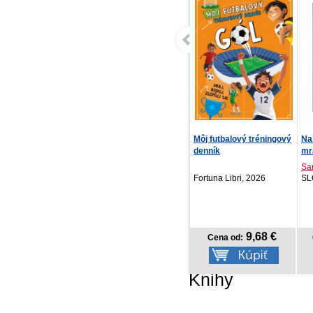
Lazár
Môj futbalový tréningový
Na
denník
mra
Nelio Biedermann
Sa
IKAR, 2026
Fortuna Libri, 2026
SL
13,42 €
9,68 €
Cena od:
Cena od:
Knihy