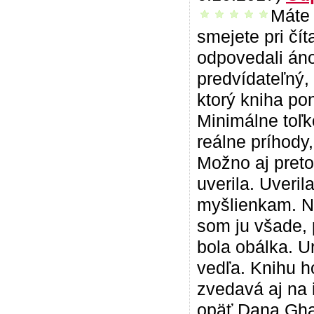
Máte 
vrelo odporúčam
smejete pri čí
odpovedali áno,
predvídateľný, 
ktorý kniha po
Minimálne toľk
reálne príhody
Možno aj preto
uverila. Uveril
myšlienkam. N
som ju všade, 
bola obálka. U
vedľa. Knihu h
zvedavá aj na 
opäť Dana Ghan