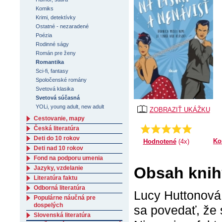
Komiks
Krimi, detektívky
Ostatné - nezaradené
Poézia
Rodinné ságy
Román pre ženy
Romantika
Sci-fi, fantasy
Spoločenské romány
Svetová klasika
Svetová súčasná
YOLi, young adult, new adult
ZOBRAZIŤ UKÁŽKU
Cestovanie, mapy
Priemer:
5.0
Česká literatúra
Deti do 10 rokov
Ko
Hodnotené
(4x)
Deti nad 10 rokov
Fond na podporu umenia
Obsah knihy
Jazyky, vzdelanie
Literatúra faktu
Odborná literatúra
Lucy Huttonová
Populárne náučná pre
dospelých
sa povedať, že 
Slovenská literatúra