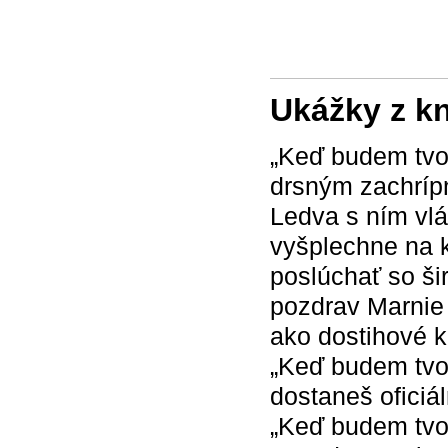
Ukážky z k
„Keď budem tvoj
drsným zachríp
Ledva s ním vl
vyšplechne na 
poslúchať so š
pozdrav Marnie
ako dostihové 
„Keď budem tvoj
dostaneš oficiá
„Keď budem tvo