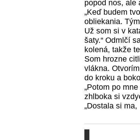
popod nos, ale 
„Keď budem tvoj
obliekania. Tý
Už som si v kat
šaty.“ Odmlčí s
kolená, takže t
Som hrozne cit
vlákna. Otvorím
do kroku a boko
„Potom po mne k
zhlboka si vzdy
„Dostala si ma, 