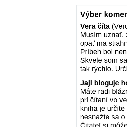
Výber komen
Vera číta
(Ver
Musím uznať, ž
opäť ma stiahn
Príbeh bol nen
Skvele som sa 
tak rýchlo. Ur
Jaji bloguje 
Máte radi blá
pri čítaní vo 
kniha je určite
nesnažte sa o t
Čitateľ si môž