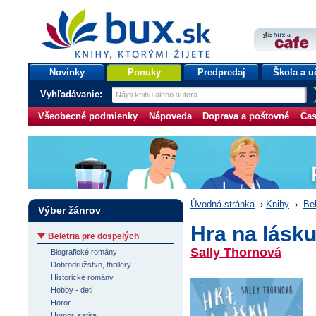
bux.sk
knihy, ktorými žijete
Úvodná stránka
Novinky
Ponuky
Predpredaj
Škola a u
Vyhľadávanie:
Všeobecné podmienky
Nápoveda
Doprava a poštovné
Čas
Úvodná stránka
›
Knihy
›
Bel
Výber žánrov
Hra na lásku
Beletria pre dospelých
Sally Thornová
Biografické romány
Dobrodružstvo, thrillery
Historické romány
Hobby - deti
Horor
Humor, satira