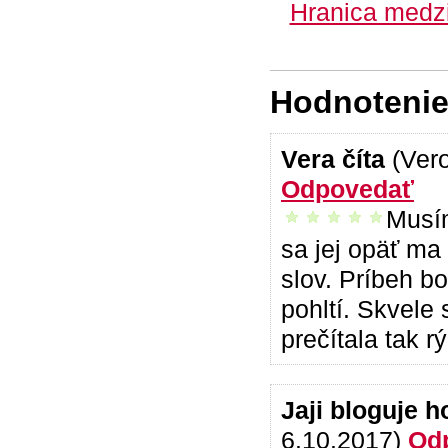
Hranica medzi
Hodnotenie 
Vera číta
(Ver
Odpovedať
Musím
vrelo odporúčam
sa jej opäť ma
slov. Príbeh b
pohltí. Skvele
prečítala tak 
Jaji bloguje 
6.10.2017)
Od