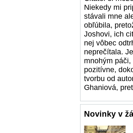
Niekedy mi pri
stávali mne al
obľúbila, pret
Joshovi, ich 
nej vôbec odtr
neprečítala. J
mnohým páči, a
pozitívne, dok
tvorbu od auto
Ghaniová, pret
Novinky v ž