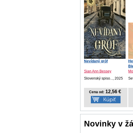
Nevídaný gróf
He
Bl
Sian Ann Bessey
Mo
Slovenský spiso..., 2025
Se
12,56 €
Cena od:
Novinky v ž