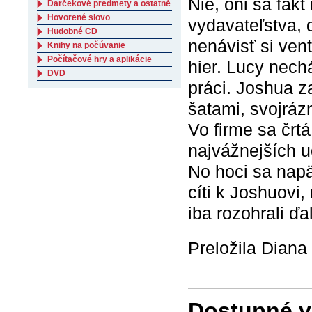
Nie, oni sa fakt
Darčekové predmety a ostatné
Hovorené slovo
vydavateľstva, 
Hudobné CD
nenávisť si ven
Knihy na počúvanie
Počítačové hry a aplikácie
hier. Lucy nech
DVD
práci. Joshua z
šatami, svojrá
Vo firme sa črt
najvážnejších u
No hoci sa napä
cíti k Joshuovi,
iba rozohrali ď
Preložila Dian
Dostupné ve