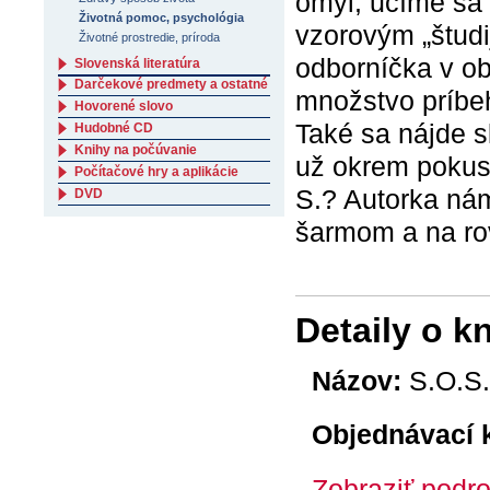
omyl, učíme sa
Životná pomoc, psychológia
vzorovým „študi
Životné prostredie, príroda
odborníčka v obl
Slovenská literatúra
Darčekové predmety a ostatné
množstvo príbeho
Hovorené slovo
Také sa nájde s
Hudobné CD
Knihy na počúvanie
už okrem pokus
Počítačové hry a aplikácie
S.? Autorka nám
DVD
šarmom a na ro
Detaily o k
Názov:
S.O.S.
Objednávací 
Zobraziť podro