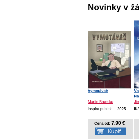
Novinky v ž
Vymotávač
Vn
Na
Martin Bruncko
Ji
inspira publish..., 2025
IK
7,90 €
Cena od: