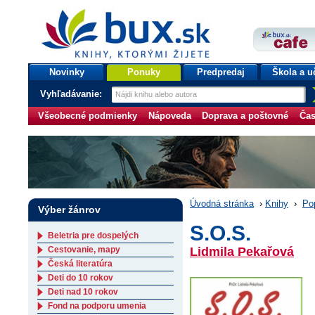
bux.sk
knihy, ktorými žijete
Úvodná stránka
Novinky
Ponuky
Predpredaj
Škola a u
Vyhľadávanie:
Všeobecné podmienky
Nápoveda
Doprava a poštovné
Čas
Úvodná stránka
›
Knihy
›
Po
Výber žánrov
S.O.S.
Beletria pre dospelých
Cestovanie, mapy
Lidmila Pekařová
Česká literatúra
Deti do 10 rokov
Deti nad 10 rokov
Fond na podporu umenia