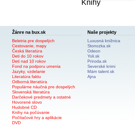
Knihy
Žánre na bux.sk
Naše projekty
Beletria pre dospelých
Luxusná knižnica
Cestovanie, mapy
Stonozka.sk
Česká literatúra
Odeon
Deti do 10 rokov
Yoli.sk
Deti nad 10 rokov
Priroda.sk
Fond na podporu umenia
Severské krimi
Jazyky, vzdelanie
Mám talent.sk
Literatúra faktu
Ajna
Odborná literatúra
Populárne náučná pre dospelých
Slovenská literatúra
Darčekové predmety a ostatné
Hovorené slovo
Hudobné CD
Knihy na počúvanie
Počítačové hry a aplikácie
DVD