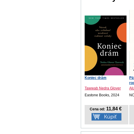
Koniec drám
Pä
ro
Tawwab Nedra Glover
Al
Eastone Books, 2024
NO
11,84 €
Cena od: