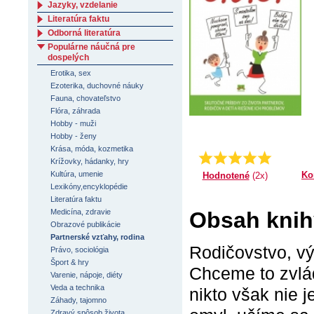
Jazyky, vzdelanie
Literatúra faktu
Odborná literatúra
Populárne náučná pre
dospelých
Erotika, sex
Ezoterika, duchovné náuky
Fauna, chovateľstvo
Flóra, záhrada
Hobby - muži
Hobby - ženy
Krása, móda, kozmetika
Priemer:
5.0
Krížovky, hádanky, hry
Kultúra, umenie
Ko
Hodnotené
(2x)
Lexikóny,encyklopédie
Literatúra faktu
Medicína, zdravie
Obsah knih
Obrazové publikácie
Partnerské vzťahy, rodina
Rodičovstvo, výc
Právo, sociológia
Šport & hry
Chceme to zvlád
Varenie, nápoje, diéty
Veda a technika
nikto však nie 
Záhady, tajomno
Zdravý spôsob života