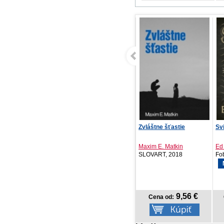
Zvláštne šťastie
Svitupád
Le
Maxim E. Matkin
Ed Crocker
Ka
SLOVART, 2018
Fobos, 2026
Na
NOVINKA
9,56 €
17,59 €
Cena od:
Cena od: