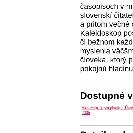
časopisoch v mn
slovenskí čitat
a pritom večné 
Kaleidoskop pos
či bežnom každo
myslenia väčšmi
človeka, ktorý 
pokojnú hladinu 
Dostupné ve
Ako rieka, ktorá plynie... Úv
2005