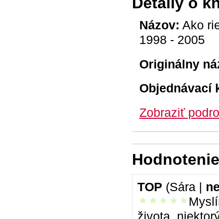
Detaily o k
Názov:
Ako rie
1998 - 2005
Originálny ná
Objednávací 
Zobraziť podro
Hodnotenie 
TOP
(Sára |
n
Mysl
vrelo odporúčam
života, niekto