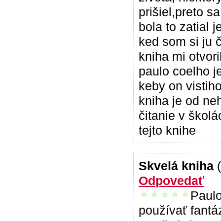
prišiel,preto s
bola to zatial 
ked som si ju č
kniha mi otvor
paulo coelho j
keby on vistiho
kniha je od ne
čitanie v školá
tejto knihe
Skvelá kniha
Odpovedať
Paulo
vrelo odporúčam
používať fantá