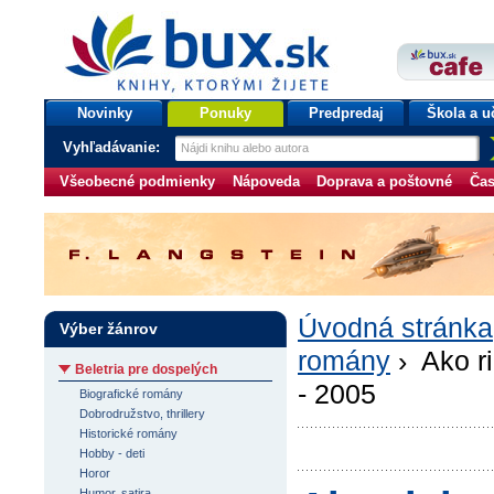
bux.sk
knihy, ktorými žijete
Úvodná stránka
Novinky
Ponuky
Predpredaj
Škola a u
Vyhľadávanie:
Všeobecné podmienky
Nápoveda
Doprava a poštovné
Čas
Úvodná stránka
Výber žánrov
romány
› Ako ri
Beletria pre dospelých
- 2005
Biografické romány
Dobrodružstvo, thrillery
Historické romány
Hobby - deti
Horor
Humor, satira