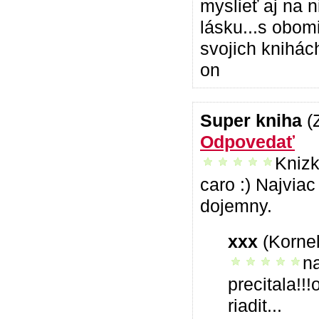
myslieť aj na 
lásku...s obom
svojich knihách
on
Super kniha
(
Odpovedať
Knizk
vrelo odporúčam
caro :) Najviac
dojemny.
xxx
(Kornel
na
vrelo odporúčam
precitala!!
riadit...