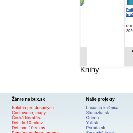
D&Dilema
Refill – Týždenný
Re
krúžkový diár s vymeni...
kr
Kristy Boyce
Zelený kocúr, 2026
PRESCOGROUP SK,
PR
2026
20
11,21 €
8,97 €
Cena od:
Cena od:
Knihy
Žánre na bux.sk
Naše projekty
Beletria pre dospelých
Luxusná knižnica
Cestovanie, mapy
Stonozka.sk
Česká literatúra
Odeon
Deti do 10 rokov
Yoli.sk
Deti nad 10 rokov
Priroda.sk
Fond na podporu umenia
Severské krimi