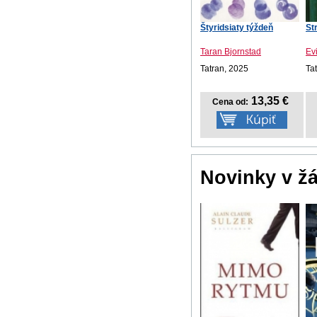
Štyridsiaty týždeň
St
Taran Bjornstad
Ev
Tatran, 2025
Ta
13,35 €
Cena od:
Novinky v ž