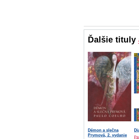
Ďalšie tituly
Démon a slečna
Di
Prymová, 2. vydanie
Pa