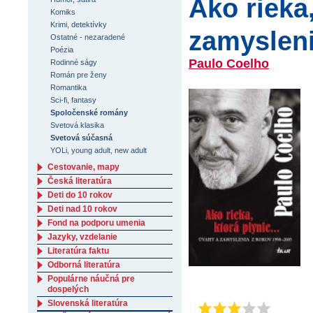
Ako rieka,
Komiks
Krimi, detektívky
zamysleni
Ostatné - nezaradené
Poézia
Paulo Coelho
Rodinné ságy
Román pre ženy
Romantika
Sci-fi, fantasy
Spoločenské romány
Svetová klasika
Svetová súčasná
YOLi, young adult, new adult
Cestovanie, mapy
Česká literatúra
Deti do 10 rokov
Deti nad 10 rokov
Fond na podporu umenia
Jazyky, vzdelanie
Literatúra faktu
Odborná literatúra
Populárne náučná pre
dospelých
Slovenská literatúra
Priemer:
3.4