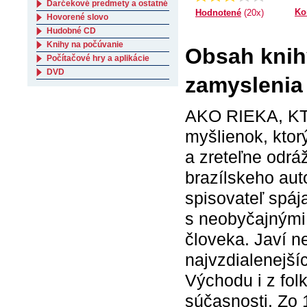
Darčekové predmety a ostatné
Ko
Hodnotené
(20x)
Hovorené slovo
Hudobné CD
Knihy na počúvanie
Obsah knihy
Počítačové hry a aplikácie
DVD
zamyslenia 
AKO RIEKA, KTO
myšlienok, ktor
a zreteľne odrá
brazílskeho aut
spisovateľ spája
s neobyčajnými
človeka. Javí n
najvzdialenejší
Východu i z fol
súčasnosti. Zo 