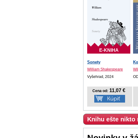
E-KNIHA
Sonety
Ko
William Shakespeare
Wi
Vyšehrad, 2024
OD
11,07 €
Cena od:
Knihu ešte nikto
Novinky v ž