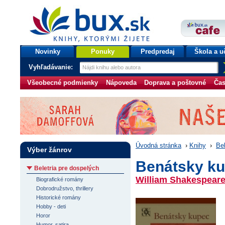
bux.sk
knihy, ktorými žijete
Úvodná stránka
Novinky
Ponuky
Predpredaj
Škola a u
Vyhľadávanie:
Všeobecné podmienky
Nápoveda
Doprava a poštovné
Čas
Úvodná stránka
›
Knihy
›
Bel
Výber žánrov
Benátsky k
Beletria pre dospelých
William Shakespear
Biografické romány
Dobrodružstvo, thrillery
Historické romány
Hobby - deti
Horor
Humor, satira