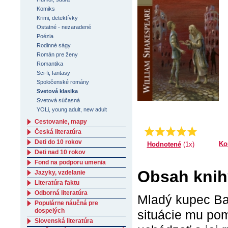
Komiks
Krimi, detektívky
Ostatné - nezaradené
Poézia
Rodinné ságy
Román pre ženy
Romantika
Sci-fi, fantasy
Spoločenské romány
Svetová klasika
Svetová súčasná
YOLi, young adult, new adult
Cestovanie, mapy
Priemer:
5.0
Česká literatúra
Deti do 10 rokov
Ko
Hodnotené
(1x)
Deti nad 10 rokov
Fond na podporu umenia
Obsah knih
Jazyky, vzdelanie
Literatúra faktu
Odborná literatúra
Mladý kupec Bas
Populárne náučná pre
dospelých
situácie mu pom
Slovenská literatúra