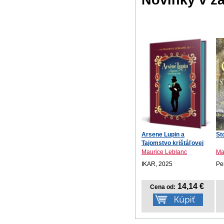
Arsene Lupin a
St
Tajomstvo krištáľovej
zát...
Maurice Leblanc
Mar
IKAR, 2025
Pe
14,14 €
Cena od: