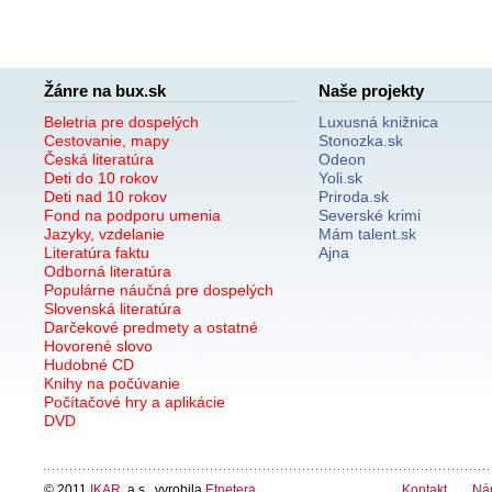
Žánre na bux.sk
Naše projekty
Beletria pre dospelých
Luxusná knižnica
Cestovanie, mapy
Stonozka.sk
Česká literatúra
Odeon
Deti do 10 rokov
Yoli.sk
Deti nad 10 rokov
Priroda.sk
Fond na podporu umenia
Severské krimi
Jazyky, vzdelanie
Mám talent.sk
Literatúra faktu
Ajna
Odborná literatúra
Populárne náučná pre dospelých
Slovenská literatúra
Darčekové predmety a ostatné
Hovorené slovo
Hudobné CD
Knihy na počúvanie
Počítačové hry a aplikácie
DVD
© 2011
IKAR
, a.s., vyrobila
Etnetera
Kontakt
Ná