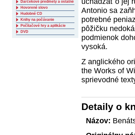
uchádzať o jej 
Darčekové predmety a ostatné
Hovorené slovo
Antonio sa zaňh
Hudobné CD
potrebné peniaz
Knihy na počúvanie
Počítačové hry a aplikácie
pôžičku nedokáž
DVD
podmienok dohod
vysoká.
Z anglického or
the Works of Wi
sprievodné text
Detaily o k
Názov:
Benáts