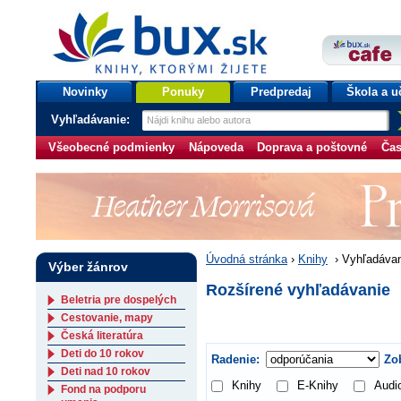
bux.sk
knihy, ktorými žijete
Úvodná stránka
Novinky
Ponuky
Predpredaj
Škola a u
Vyhľadávanie:
Všeobecné podmienky
Nápoveda
Doprava a poštovné
Čas
Úvodná stránka
›
Knihy
›
Vyhľadávan
Výber žánrov
Rozšírené vyhľadávanie
Beletria pre dospelých
Cestovanie, mapy
Česká literatúra
Deti do 10 rokov
Radenie:
Zob
Deti nad 10 rokov
Knihy
E-Knihy
Audi
Fond na podporu