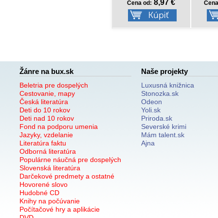
8,77 €
8,97 €
Cena od:
Cena od:
Cena
Žánre na bux.sk
Naše projekty
Beletria pre dospelých
Luxusná knižnica
Cestovanie, mapy
Stonozka.sk
Česká literatúra
Odeon
Deti do 10 rokov
Yoli.sk
Deti nad 10 rokov
Priroda.sk
Fond na podporu umenia
Severské krimi
Jazyky, vzdelanie
Mám talent.sk
Literatúra faktu
Ajna
Odborná literatúra
Populárne náučná pre dospelých
Slovenská literatúra
Darčekové predmety a ostatné
Hovorené slovo
Hudobné CD
Knihy na počúvanie
Počítačové hry a aplikácie
DVD