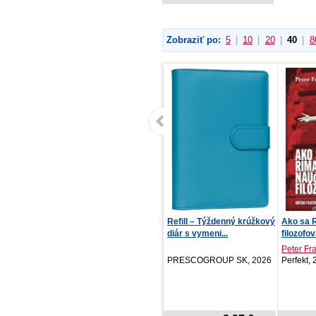
Zobraziť po:
5
|
10
|
20
|
40
|
8
Léto, kdy umřel Hikaru 4
Refill – Týždenný krúžkový
Ako sa R
diár s vymeni...
filozofo
Mokumokuren
Peter Fr
Crew, 2026
PRESCOGROUP SK, 2026
Perfekt,