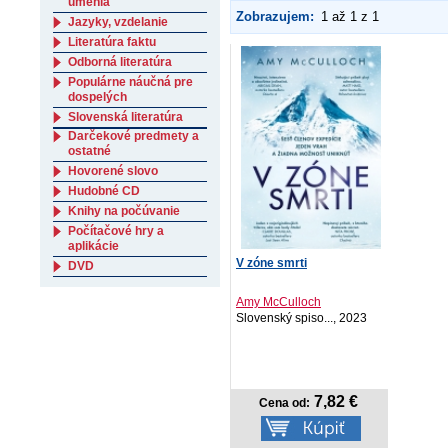
umenia
Zobrazujem:
1 až 1 z 1
Jazyky, vzdelanie
Literatúra faktu
Odborná literatúra
Populárne náučná pre
dospelých
Slovenská literatúra
Darčekové predmety a
ostatné
Hovorené slovo
Hudobné CD
Knihy na počúvanie
Počítačové hry a
aplikácie
V zóne smrti
DVD
Amy McCulloch
Slovenský spiso..., 2023
7,82 €
Cena od: