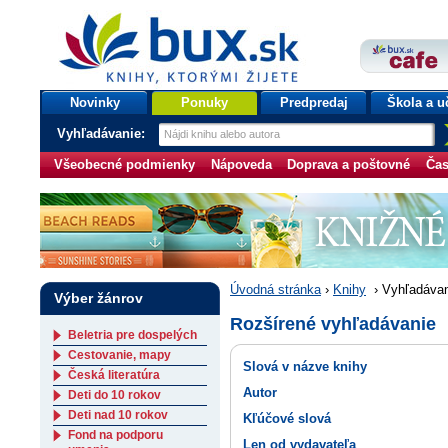
bux.sk
knihy, ktorými žijete
Úvodná stránka
Novinky
Ponuky
Predpredaj
Škola a u
Vyhľadávanie:
Všeobecné podmienky
Nápoveda
Doprava a poštovné
Čas
Úvodná stránka
›
Knihy
›
Vyhľadávan
Výber žánrov
Rozšírené vyhľadávanie
Beletria pre dospelých
Cestovanie, mapy
Slová v názve knihy
Česká literatúra
Autor
Deti do 10 rokov
Deti nad 10 rokov
Kľúčové slová
Fond na podporu
Len od vydavateľa