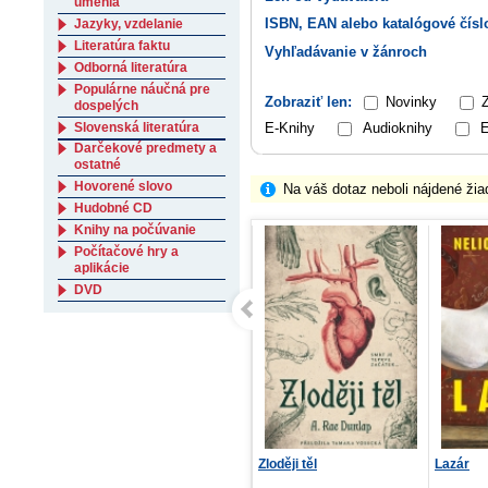
umenia
ISBN, EAN alebo katalógové čísl
Jazyky, vzdelanie
Literatúra faktu
Vyhľadávanie v žánroch
Odborná literatúra
Populárne náučná pre
Zobraziť len:
Novinky
dospelých
E-Knihy
Audioknihy
E
Slovenská literatúra
Darčekové predmety a
ostatné
Hovorené slovo
Na váš dotaz neboli nájdené žia
Hudobné CD
Knihy na počúvanie
Počítačové hry a
aplikácie
DVD
Ja som králiček!
Zloději těl
Lazár
Tvarované leporelo