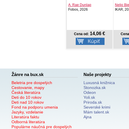
Matthew Scott
A. Rae Dunlap
Nelio B
Svojtka SK, 2026
Fobos, 2026
IKAR, 2
NOVINKA
5,18 €
14,06 €
Cena od:
Cena od:
Cena
Žánre na bux.sk
Naše projekty
Beletria pre dospelých
Luxusná knižnica
Cestovanie, mapy
Stonozka.sk
Česká literatúra
Odeon
Deti do 10 rokov
Yoli.sk
Deti nad 10 rokov
Priroda.sk
Fond na podporu umenia
Severské krimi
Jazyky, vzdelanie
Mám talent.sk
Literatúra faktu
Ajna
Odborná literatúra
Populárne náučná pre dospelých