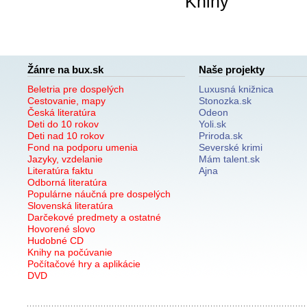
Knihy
Žánre na bux.sk
Naše projekty
Beletria pre dospelých
Luxusná knižnica
Cestovanie, mapy
Stonozka.sk
Česká literatúra
Odeon
Deti do 10 rokov
Yoli.sk
Deti nad 10 rokov
Priroda.sk
Fond na podporu umenia
Severské krimi
Jazyky, vzdelanie
Mám talent.sk
Literatúra faktu
Ajna
Odborná literatúra
Populárne náučná pre dospelých
Slovenská literatúra
Darčekové predmety a ostatné
Hovorené slovo
Hudobné CD
Knihy na počúvanie
Počítačové hry a aplikácie
DVD