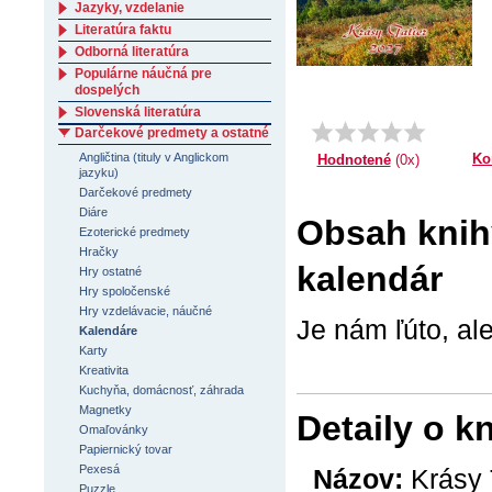
Jazyky, vzdelanie
Literatúra faktu
Odborná literatúra
Populárne náučná pre
dospelých
Slovenská literatúra
Darčekové predmety a ostatné
Angličtina (tituly v Anglickom
Ko
Hodnotené
(0x)
jazyku)
Darčekové predmety
Diáre
Obsah knihy
Ezoterické predmety
Hračky
kalendár
Hry ostatné
Hry spoločenské
Hry vzdelávacie, náučné
Je nám ľúto, al
Kalendáre
Karty
Kreativita
Kuchyňa, domácnosť, záhrada
Magnetky
Detaily o k
Omaľovánky
Papiernický tovar
Pexesá
Názov:
Krásy 
Puzzle