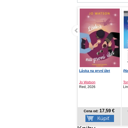
Láska na první úlet
(Ne)bezpečný internet
Op
Jo Watson
Tomáš Šalmon
Ki
Red, 2026
Lindeni, 2021
Ve
17,59 €
10,39 €
Cena od:
Cena od: