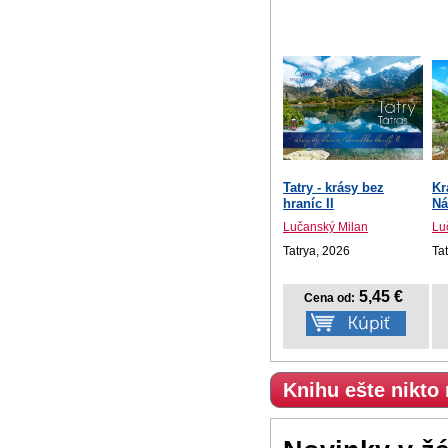
Tatry - krásy bez
Kr
hraníc II
Ná
Lučanský Milan
Lu
Tatrya, 2026
Ta
5,45 €
Cena od:
Knihu ešte nikto