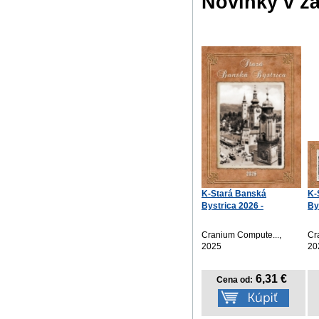
Novinky v ž
K-Stará Banská
K-
Bystrica 2026 -
By
nástenný
Cranium Compute...,
Cr
2025
20
6,31 €
Cena od: