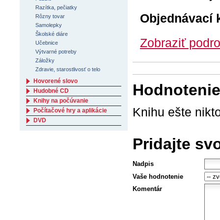
Razítka, pečiatky
Objednávací 
Rôzny tovar
Samolepky
Školské diáre
Zobraziť podro
Učebnice
Výtvarné potreby
Záložky
Zdravie, starostlivosť o telo
Hovorené slovo
Hodnotenie 
Hudobné CD
Knihy na počúvanie
Knihu ešte nikt
Počítačové hry a aplikácie
DVD
Pridajte sv
Nadpis
Vaše hodnotenie
Komentár