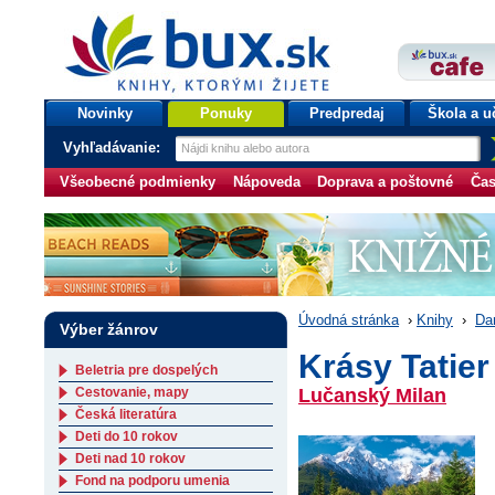
bux.sk
knihy, ktorými žijete
Úvodná stránka
Novinky
Ponuky
Predpredaj
Škola a u
Vyhľadávanie:
Všeobecné podmienky
Nápoveda
Doprava a poštovné
Čas
Úvodná stránka
›
Knihy
›
Da
Výber žánrov
Krásy Tatier
Beletria pre dospelých
Cestovanie, mapy
Lučanský Milan
Česká literatúra
Deti do 10 rokov
Deti nad 10 rokov
Fond na podporu umenia