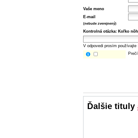
Vaše meno
E-mail
(nebude zverejnený)
Kontrolná otázka:
Koľko nôh
V odpovedi prosím používajte i
Prečí
Ďalšie tituly