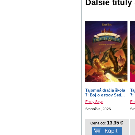
Ďalšie tituly
Tajomná dračia škola
Ta
7: Boj o ostrov Sed...
7:
Emily Skye
Em
Stonožka, 2026
St
13,35 €
Cena od: