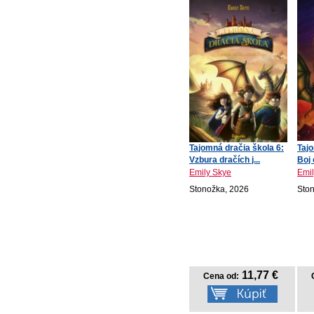
Tajomná dračia škola 6:
Tajo
Vzbura dračích j...
Boj 
Emily Skye
Emil
Stonožka, 2026
Sto
11,77 €
Cena od: