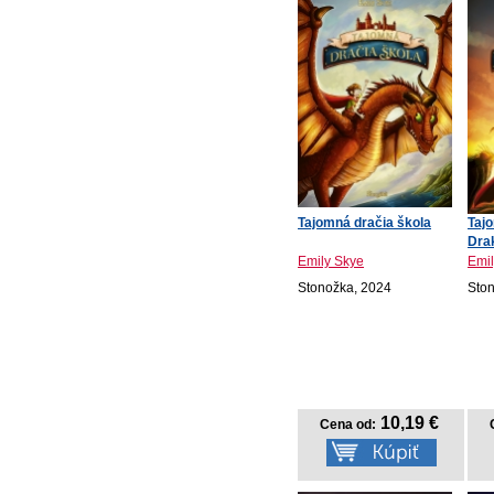
Tajomná dračia škola
Tajo
Drak
Emily Skye
Emil
Stonožka, 2024
Sto
10,19 €
Cena od: