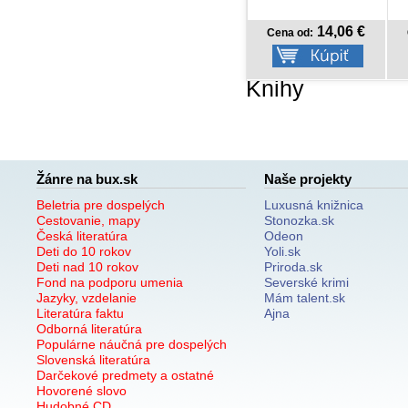
14,06 €
14,18 €
Cena od:
Cena od:
Knihy
Žánre na bux.sk
Naše projekty
Beletria pre dospelých
Luxusná knižnica
Cestovanie, mapy
Stonozka.sk
Česká literatúra
Odeon
Deti do 10 rokov
Yoli.sk
Deti nad 10 rokov
Priroda.sk
Fond na podporu umenia
Severské krimi
Jazyky, vzdelanie
Mám talent.sk
Literatúra faktu
Ajna
Odborná literatúra
Populárne náučná pre dospelých
Slovenská literatúra
Darčekové predmety a ostatné
Hovorené slovo
Hudobné CD