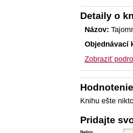
Detaily o k
Názov:
Tajomn
Objednávací 
Zobraziť podro
Hodnotenie 
Knihu ešte nikt
Pridajte sv
Nadpis