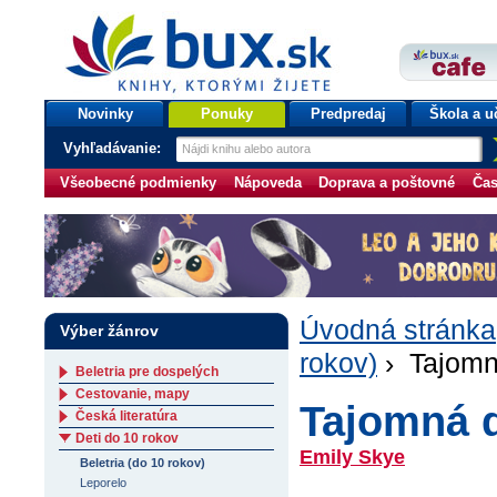
bux.sk
knihy, ktorými žijete
Úvodná stránka
Novinky
Ponuky
Predpredaj
Škola a u
Vyhľadávanie:
Všeobecné podmienky
Nápoveda
Doprava a poštovné
Čas
Úvodná stránka
Výber žánrov
rokov)
› Tajomn
Beletria pre dospelých
Cestovanie, mapy
Tajomná 
Česká literatúra
Deti do 10 rokov
Emily Skye
Beletria (do 10 rokov)
Leporelo