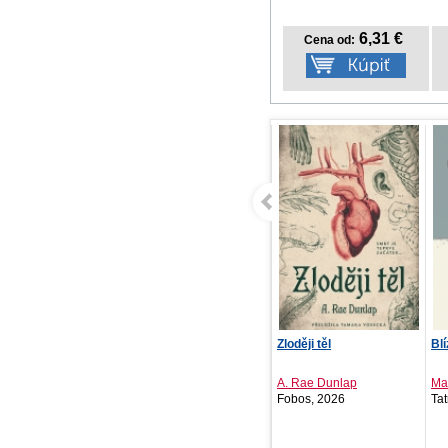
6,31 €
Cena od:
Zloději těl
Blízkosť
Re
kr
A. Rae Dunlap
Matej Rumanovský
Fobos, 2026
Tatran, 2026
PR
20