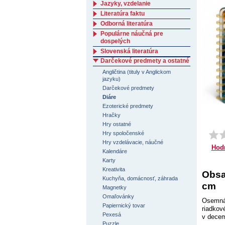
Jazyky, vzdelanie
Literatúra faktu
Odborná literatúra
Populárne náučná pre
dospelých
Slovenská literatúra
Darčekové predmety a ostatné
Angličtina (tituly v Anglickom
jazyku)
Darčekové predmety
Diáre
Ezoterické predmety
Hračky
Hry ostatné
Hry spoločenské
Hry vzdelávacie, náučné
Hod
Kalendáre
Karty
Kreativita
Obsa
Kuchyňa, domácnosť, záhrada
cm
Magnetky
Omaľovánky
Osemnás
Papiernický tovar
riadkov
Pexesá
v decem
Puzzle