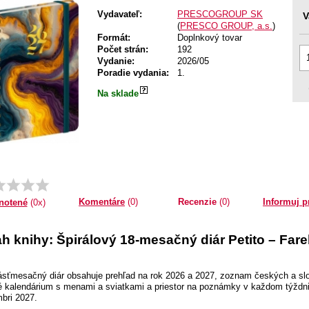
Vydavateľ:
PRESCOGROUP SK
V
(
PRESCO GROUP, a.s.
)
Formát:
Doplnkový tovar
Počet strán:
192
Vydanie:
2026/05
Poradie vydania:
1.
Na sklade
Komentáre
(0)
Recenzie
(0)
Informuj p
notené
(0x)
h knihy: Špirálový 18-mesačný diár Petito – Fare
ťmesačný diár obsahuje prehľad na rok 2026 a 2027, zoznam českých a sl
é kalendárium s menami a sviatkami a priestor na poznámky v každom týždni.
bri 2027.