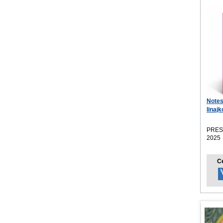
Notes
linaj
PRES
2025
C