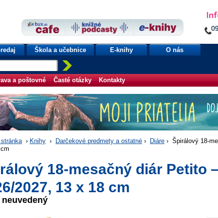
redaj
Škola a učebnice
E-knihy
O nás
ava a poštovné
Časté otázky
Kontakty
stránka
›
Knihy
›
Darčekové predmety a ostatné
›
Diáre
› Špirálový 18-me
 cm
rálový 18-mesačný diár Petito 
6/2027, 13 x 18 cm
r neuvedený