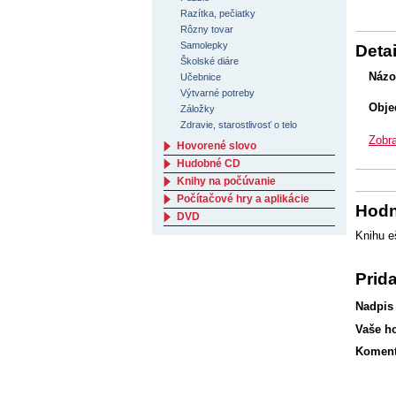
Razítka, pečiatky
Rôzny tovar
Samolepky
Detai
Školské diáre
Názo
Učebnice
Výtvarné potreby
Obje
Záložky
Zdravie, starostlivosť o telo
Zobra
Hovorené slovo
Hudobné CD
Knihy na počúvanie
Počítačové hry a aplikácie
Hodn
DVD
Knihu e
Prid
Nadpis
Vaše h
Koment