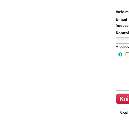
Vaše m
E-mail
(nebude 
Kontrol
V odpov
Kni
Novi