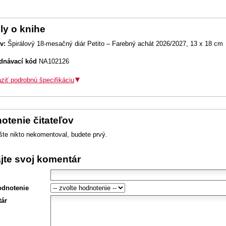
ly o knihe
v:
Špirálový 18-mesačný diár Petito – Farebný achát 2026/2027, 13 x 18 cm
dnávací kód
NA102126
ziť podrobnú špecifikáciu
otenie čitateľov
šte nikto nekomentoval, budete prvý.
ajte svoj komentár
odnotenie
ár