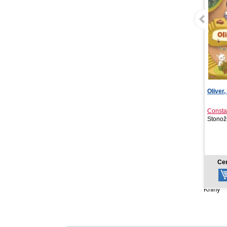
Oliver, čo dnes robíš?
Kniha 
TANGRA
Constanze von Kitzin...
Stonožka, 2026
Svojtk
8,18 €
Cena od:
Ce
Knihy