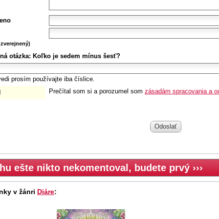
eno
zverejnený)
ná otázka:
Koľko je sedem mínus šesť?
edi prosím používajte iba číslice.
Prečítal som si a porozumel som
zásadám spracovania a o
Odoslať
hu ešte nikto nekomentoval, budete prvý ›››
nky v žánri
Diáre
: