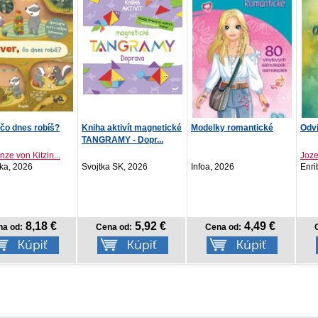
aktivít magnetické
Modelky romantické
Odviate časom
Čaro
MY - Dopr...
Jozef Weis
Hent
a SK, 2026
Infoa, 2026
Enribook, 2026
CBS
N
5,92 €
4,49 €
7,42 €
na od:
Cena od:
Cena od:
C