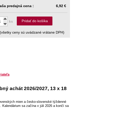
aša predajná cena :
6,92 €
Pridať do košíka
ks
(všetky ceny sú uvádzané vrátane DPH)
riateľa
bný achát 2026/2027, 13 x 18
ovenských mien a česko-slovenské týždenné
 Kalendárium sa začína v júli 2026 a končí sa