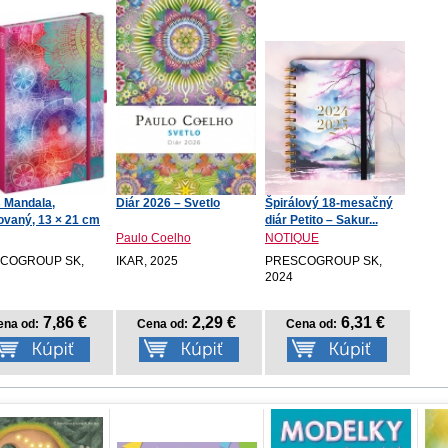
 Mandala,
Diár 2026 – Svetlo
Špirálový 18-mesačný
kovaný, 13 × 21 cm
diár Petito – Sakur...
Paulo Coelho
NOTIQUE
COGROUP SK,
IKAR, 2025
PRESCOGROUP SK,
2024
7,86 €
2,29 €
6,31 €
ena od:
Cena od:
Cena od: