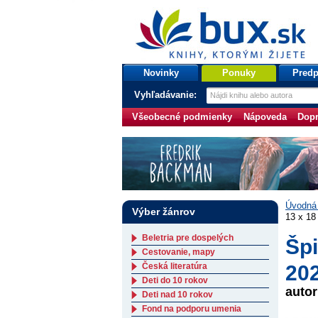
bux.sk
knihy, ktorými žijete
Úvodná stránka
Novinky
Ponuky
Predp
Vyhľadávanie:
Všeobecné podmienky
Nápoveda
Dopr
Úvodná 
Výber žánrov
13 x 18
Beletria pre dospelých
Špi
Cestovanie, mapy
Česká literatúra
202
Deti do 10 rokov
auto
Deti nad 10 rokov
Fond na podporu umenia