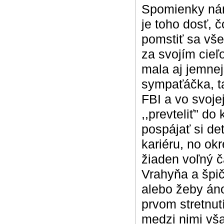
Spomienky nám 
je toho dosť, 
pomstiť sa všet
za svojím cieľ
mala aj jemnej
sympaťáčka, ta
FBI a vo svoje
,,prevteliť" d
pospájať si de
kariéru, no ok
žiaden voľný č
Vrahyňa a špič
alebo žeby án
prvom stretnut
medzi nimi vša