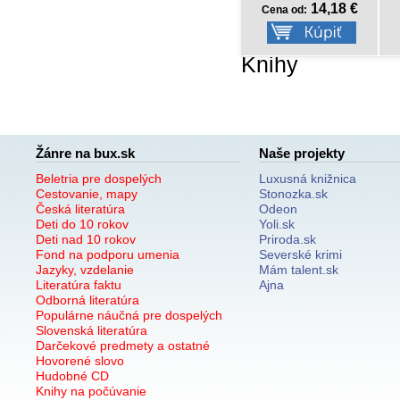
9,68 €
14,18 €
Cena od:
Cena od:
Knihy
Žánre na bux.sk
Naše projekty
Beletria pre dospelých
Luxusná knižnica
Cestovanie, mapy
Stonozka.sk
Česká literatúra
Odeon
Deti do 10 rokov
Yoli.sk
Deti nad 10 rokov
Priroda.sk
Fond na podporu umenia
Severské krimi
Jazyky, vzdelanie
Mám talent.sk
Literatúra faktu
Ajna
Odborná literatúra
Populárne náučná pre dospelých
Slovenská literatúra
Darčekové predmety a ostatné
Hovorené slovo
Hudobné CD
Knihy na počúvanie