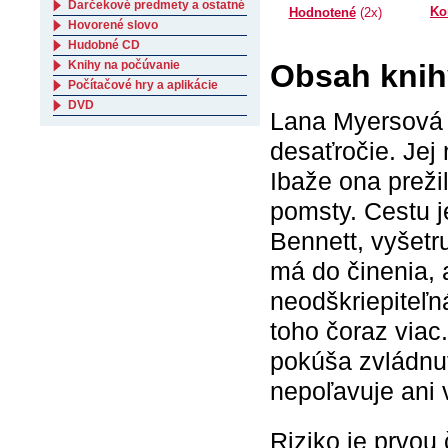
Darčekové predmety a ostatné
Ko
Hodnotené
(2x)
Hovorené slovo
Hudobné CD
Obsah knih
Knihy na počúvanie
Počítačové hry a aplikácie
DVD
Lana Myersová p
desaťročie. Jej 
Ibaže ona prežil
pomsty. Cestu j
Bennett, vyšetr
má do činenia, 
neodškriepiteľn
toho čoraz viac
pokúša zvládnuť
nepoľavuje ani 
Riziko je prvou