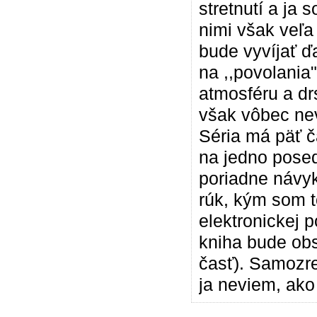
stretnutí a ja
nimi však veľa
bude vyvíjať ď
na ,,povolania
atmosféru a dr
však vôbec ne
Séria má päť č
na jedno posed
poriadne návy
rúk, kým som t
elektronickej 
kniha bude obsa
časť). Samozre
ja neviem, ako