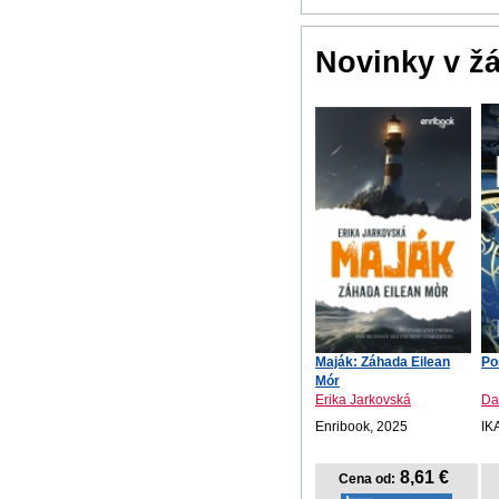
Novinky v ž
Maják: Záhada Eilean
Po
Mór
Erika Jarkovská
Da
Enribook, 2025
IK
8,61 €
Cena od: