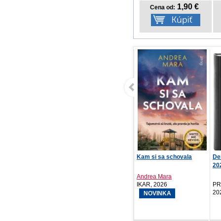
1,90 €
Cena od:
Miška a jej malí pacienti:
Kam si sa schovala
De
Lesné obrazy
202
Aniela Cholewińska-S...
Andrea Mara
Stonožka, 2026
IKAR, 2026
PR
20
NOVINKA