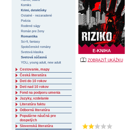
Komiks
Krimi, detektívky
Ostatné - nezaradené
Poézia
Rodinné ságy
Román pre ženy
Romantika
Sci-fi, fantasy
Spoločenské romány
E-KNIHA
Svetová klasika
Svetová súčasná
ZOBRAZIŤ UKÁŽKU
YOLi, young adult, new adult
Cestovanie, mapy
Česká literatúra
Deti do 10 rokov
Deti nad 10 rokov
Fond na podporu umenia
Jazyky, vzdelanie
Literatúra faktu
Odborná literatúra
Populárne náučná pre
dospelých
Slovenská literatúra
Priemer:
2.5