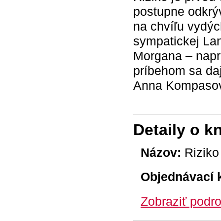
postupne odkrýv
na chvíľu vydých
sympatickej Lan
Morgana – napr
príbehom sa daj
Anna Kompaso
Detaily o k
Názov:
Riziko
Objednávací 
Zobraziť podro