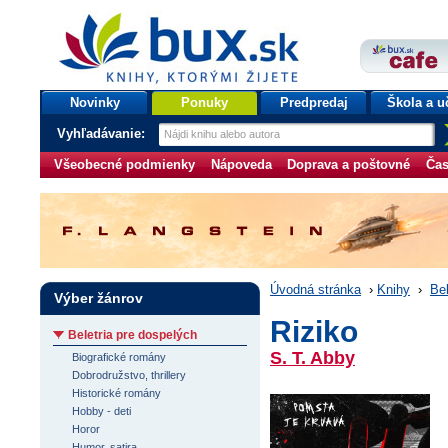
bux.sk
knihy, ktorými žijete
Úvodná stránka
Novinky
Ponuky
Predpredaj
Škola a u
Vyhľadávanie:
Všeobecné podmienky
Nápoveda
Doprava a poštovné
Čas
Úvodná stránka
›
Knihy
›
Bel
Výber žánrov
Riziko
Beletria pre dospelých
S. T. Abby
Biografické romány
Dobrodružstvo, thrillery
Historické romány
Hobby - deti
Horor
Humor, satira