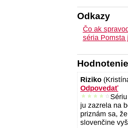
Odkazy
Čo ak spravo
séria Pomsta 
Hodnotenie 
Riziko
(Kristí
Odpovedať
Sériu
príjemné čítanie
ju zazrela na 
priznám sa, že
slovenčine vyši