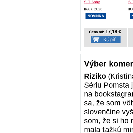
S. T. Abby
S. 
IKAR, 2026
IK
NOVINKA
17,18 €
Cena od:
Výber komen
Riziko
(Kristí
Sériu Pomsta j
na bookstagram
sa, že som vôb
slovenčine vyši
som, že si ho 
mala ťažkú minu