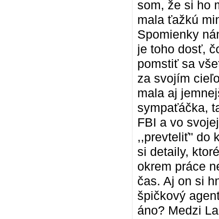
som, že si ho 
mala ťažkú minu
Spomienky nám u
je toho dosť, 
pomstiť sa všet
za svojím cieľ
mala aj jemnej
sympaťáčka, ta
FBI a vo svoje
,,prevteliť" d
si detaily, kto
okrem práce ne
čas. Aj on si 
špičkový agent
áno? Medzi La