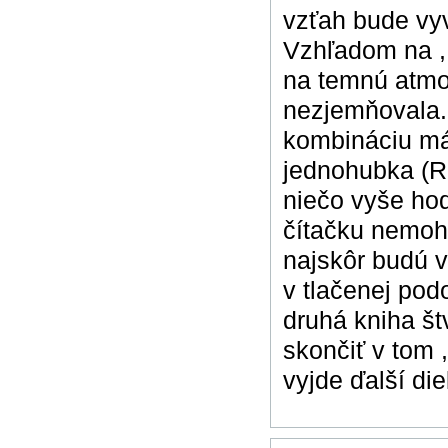
vzťah bude vyv
Vzhľadom na ,,
na temnú atmos
nezjemňovala.
kombináciu mám
jednohubka (Ri
niečo vyše ho
čítačku nemohl
najskôr budú v
v tlačenej pod
druhá kniha št
skončiť v tom 
vyjde ďalší die