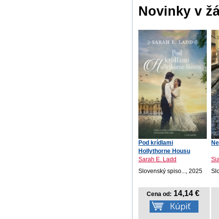
Novinky v ž
Pod krídlami
Ne
Hollythorne Housu
Sarah E. Ladd
Si
Slovenský spiso..., 2025
Sl
14,14 €
Cena od: