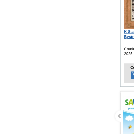
K-Sta
Bystr
nást
Crani
2025
C