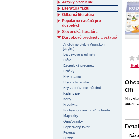
Jazyky, vzdelanie
Literatúra faktu
Odborná literatúra
Populárne náučná pre
dospelých
Slovenská literatúra
Darčekové predmety a ostatné
Angličtina (tituly v Anglickom
jazyku)
Darčekové predmety
Diáre
Hod
Ezoterické predmety
Hračky
Hry ostatné
Obsa
Hry spoločenské
Hry vzdelávacie, náučné
cm
Kalendáre
Na zvlá
Karty
použiť 
Kreativita
Kuchyňa, domácnosť, záhrada
Magnetky
Omaľovánky
Detai
Papiernický tovar
Pexesá
Názo
Puzzle