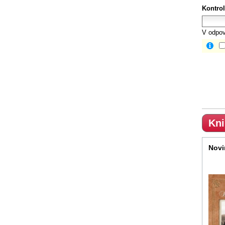
Kontrol
V odpov
Kni
Novi