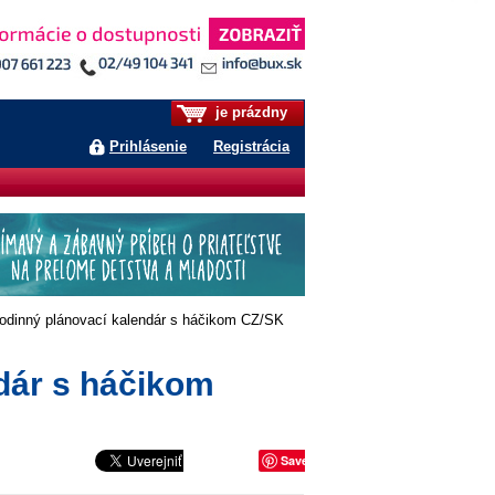
je prázdny
Prihlásenie
Registrácia
odinný plánovací kalendár s háčikom CZ/SK
dár s háčikom
Save