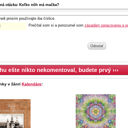
ná otázka:
Koľko nôh má mačka?
edi prosím používajte iba číslice.
Prečítal som si a porozumel som
zásadám spracovania a o
Odoslať
hu ešte nikto nekomentoval, budete prvý ›››
nky v žánri
Kalendáre
: