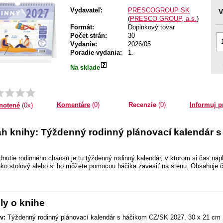
Vydavateľ:
PRESCOGROUP SK
V
(
PRESCO GROUP, a.s.
)
Formát:
Doplnkový tovar
Počet strán:
30
Vydanie:
2026/05
Poradie vydania:
1.
Na sklade
Komentáre
(0)
Recenzie
(0)
Informuj p
notené
(0x)
h knihy: Týždenný rodinný plánovací kalendár s
dnutie rodinného chaosu je tu týždenný rodinný kalendár, v ktorom si čas na
ako stolový alebo si ho môžete pomocou háčika zavesiť na stenu. Obsahuje 
ly o knihe
v:
Týždenný rodinný plánovací kalendár s háčikom CZ/SK 2027, 30 x 21 cm