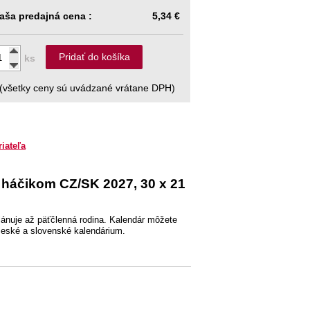
aša predajná cena :
5,34 €
Pridať do košíka
ks
(všetky ceny sú uvádzané vrátane DPH)
riateľa
 háčikom CZ/SK 2027, 30 x 21
plánuje až päťčlenná rodina. Kalendár môžete
české a slovenské kalendárium.