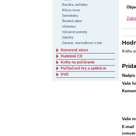
Razítka, pečiatky
Obje
Rôzny tovar
Samolepky
Zobra
Školské diáre
Učebnice
Výtvarné potreby
Záložky
Hodn
Zdravie, starostlivosť o telo
Hovorené slovo
Knihu e
Hudobné CD
Knihy na počúvanie
Prid
Počítačové hry a aplikácie
DVD
Nadpis
Vaše h
Koment
Vaše m
E-mail
(nebude 