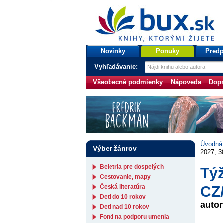
bux.sk
knihy, ktorými žijete
Úvodná stránka
Novinky
Ponuky
Predp
Vyhľadávanie:
Všeobecné podmienky
Nápoveda
Dopr
Úvodná 
Výber žánrov
2027, 3
Beletria pre dospelých
Týž
Cestovanie, mapy
Česká literatúra
CZ/
Deti do 10 rokov
auto
Deti nad 10 rokov
Fond na podporu umenia