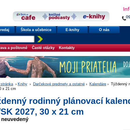
redaj
Škola a učebnice
E-knihy
O nás
ava a poštovné
Časté otázky
Kontakty
stránka
›
Knihy
›
Darčekové predmety a ostatné
›
Kalendáre
› Týždenný r
0 x 21 cm
denný rodinný plánovací kalen
SK 2027, 30 x 21 cm
r neuvedený