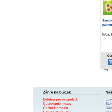
Samolepky pre
najmenších - s
medvedíkom
Infoa, 2026
2,62 €
Cena od:
Knihy
Žánre na bux.sk
Naš
Beletria pre dospelých
Lux
Cestovanie, mapy
Sto
Česká literatúra
Ode