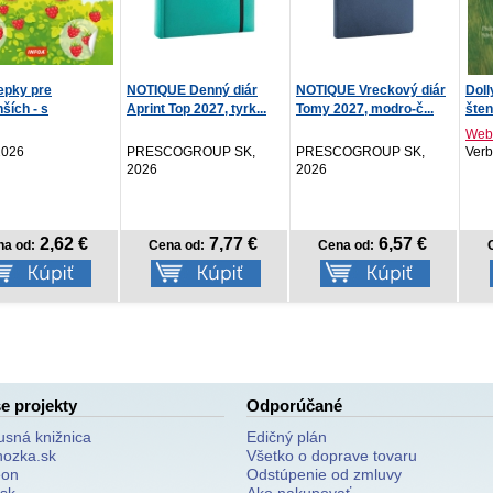
NOTIQUE Denný diár
NOTIQUE Vreckový diár
Dolly, vyplašené
Aprint Top 2027, tyrk...
Tomy 2027, modro-č...
šteniatko
Webb Holly
PRESCOGROUP SK,
PRESCOGROUP SK,
Verbarium, 2026
2026
2026
7,77 €
6,57 €
8,24
Cena od:
Cena od:
Cena od:
e projekty
Odporúčané
usná knižnica
Edičný plán
nozka.sk
Všetko o doprave tovaru
on
Odstúpenie od zmluvy