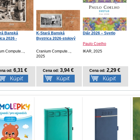
rá Banská
K-Stará Banská
Diár 2026 – Svetlo
ica 2026 -
Bystrica 2026-stolový
enný
Paulo Coelho
um Compute...,
Cranium Compute...,
IKAR, 2025
2025
6,31 €
3,94 €
2,29 €
ena od:
Cena od:
Cena od: