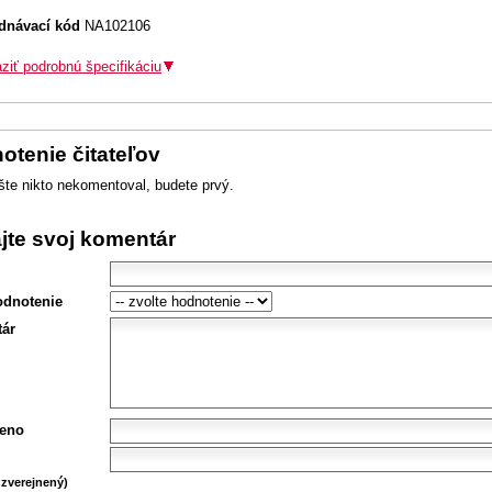
dnávací kód
NA102106
ziť podrobnú špecifikáciu
otenie čitateľov
šte nikto nekomentoval, budete prvý.
ajte svoj komentár
odnotenie
ár
eno
zverejnený)