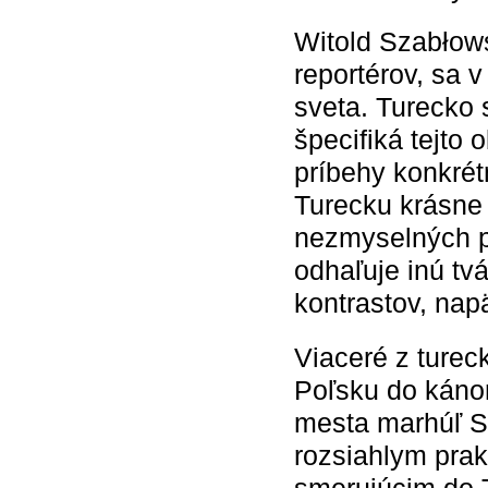
Witold Szabłows
reportérov, sa 
sveta. Turecko 
špecifiká tejto 
príbehy konkrét
Turecku krásne 
nezmyselných p
odhaľuje inú tv
kontrastov, napä
Viaceré z turec
Poľsku do kánon
mesta marhúľ S
rozsiahlym pra
smerujúcim do T