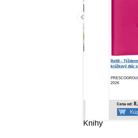
Príbehy pocitov
Refill – Týždenný
Bud
krúžkový diár s vymeni...
Chiara Piroddi, Anna...
Se
Stonožka, 2026
PRESCOGROUP SK,
Re
2026
11,18 €
8,97 €
Cena od:
Cena od:
Knihy