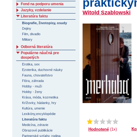
praktický
Fond na podporu umenia
Jazyky, vzdelanie
Witold Szablowski
Literatúra faktu
Biografie, životopisy, osudy
Dejiny
Film, divadlo
Military
Odborná literatúra
Populárne náučná pre
dospelých
Erotika, sex
Ezoterika, duchovné náuky
Fauna, chovateľstvo
Flóra, záhrada
Hobby - muži
Hobby - ženy
Krása, móda, kozmetika
Krížovky, hádanky, hry
Kultúra, umenie
Lexikóny,encyklopédie
Literatúra faktu
Priemer:
1.0
Medicína, zdravie
Ko
Hodnotené
(1x)
Obrazové publikácie
Partnerské vzťahy, rodina