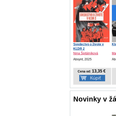
Svedectvo o živote v
Kl
KĽDR 2
Nina Špitálníková
Ma
Absynt, 2025
Ab
13,35 €
Cena od:
Novinky v ž