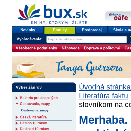
bux.sk
knihy, ktorými žijete
Úvodná stránka
Novinky
Ponuky
Predpredaj
Škola a u
Vyhľadávanie:
Všeobecné podmienky
Nápoveda
Doprava a poštovné
Čas
Úvodná stránka
Výber žánrov
Literatúra faktu
Beletria pre dospelých
slovníkom na c
Cestovanie, mapy
Cestovanie, mapy
Merhaba. 
Česká literatúra
Deti do 10 rokov
Deti nad 10 rokov