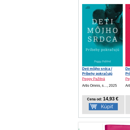
Deti môjho srdca /
De
Príbehy pokračujú
Pr
Peggy Pažitná
Pe
Artis Omnis, s...., 2025
Art
14,93 €
Cena od: