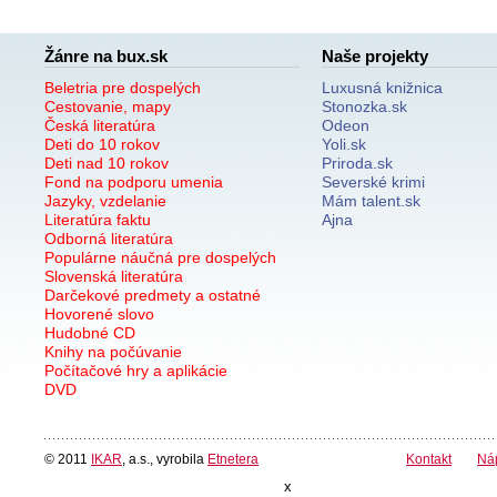
Žánre na bux.sk
Naše projekty
Beletria pre dospelých
Luxusná knižnica
Cestovanie, mapy
Stonozka.sk
Česká literatúra
Odeon
Deti do 10 rokov
Yoli.sk
Deti nad 10 rokov
Priroda.sk
Fond na podporu umenia
Severské krimi
Jazyky, vzdelanie
Mám talent.sk
Literatúra faktu
Ajna
Odborná literatúra
Populárne náučná pre dospelých
Slovenská literatúra
Darčekové predmety a ostatné
Hovorené slovo
Hudobné CD
Knihy na počúvanie
Počítačové hry a aplikácie
DVD
© 2011
IKAR
, a.s., vyrobila
Etnetera
Kontakt
Ná
x