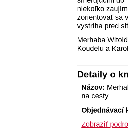
niekoľko zaují
zorientovať sa 
vystríha pred si
Merhaba Witold
Koudelu a Karo
Detaily o k
Názov:
Merhab
na cesty
Objednávací 
Zobraziť podro