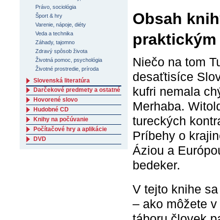
Právo, sociológia
Obsah knih
Šport & hry
Varenie, nápoje, diéty
Veda a technika
praktickým
Záhady, tajomno
Zdravý spôsob života
Niečo na tom Tu
Životná pomoc, psychológia
Životné prostredie, príroda
desaťtisíce Slo
Slovenská literatúra
kufri nemala ch
Darčekové predmety a ostatné
Hovorené slovo
Merhaba. Witol
Hudobné CD
tureckých kontr
Knihy na počúvanie
Počítačové hry a aplikácie
Príbehy o kraji
DVD
Áziou a Európou
bedeker.
V tejto knihe sa
– ako môžete v 
táboru človek pa