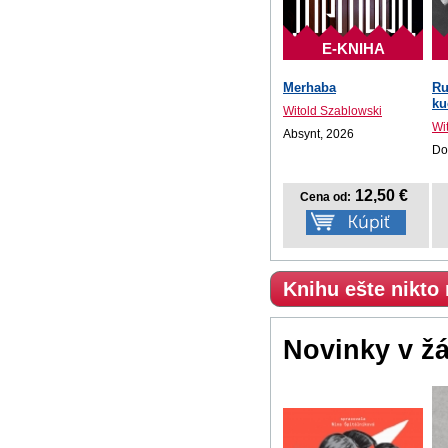
E-KNIHA
Merhaba
Ru
ku
Witold Szablowski
Wi
Absynt, 2026
Do
12,50 €
Cena od:
Knihu ešte nikto
Novinky v ž