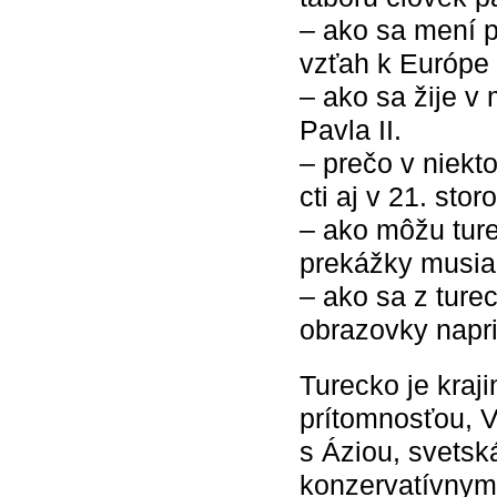
– ako sa mení 
vzťah k Európe
– ako sa žije v
Pavla II.
– prečo v niekt
cti aj v 21. stor
– ako môžu tur
prekážky musia
– ako sa z turec
obrazovky napr
Turecko je kraji
prítomnosťou, 
s Áziou, svets
konzervatívnym 