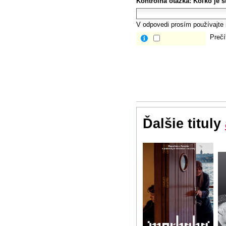
Kontrolná otázka:
Koľko je št
V odpovedi prosím používajte i
Prečí
Ďalšie tituly