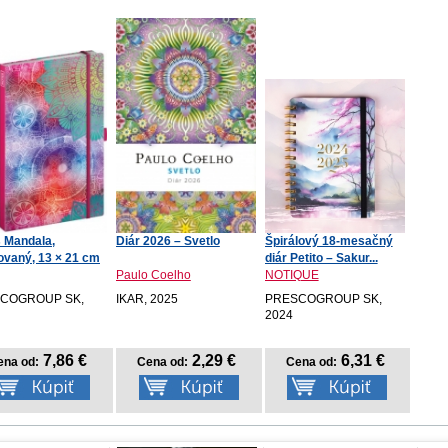
 Mandala,
Diár 2026 – Svetlo
Špirálový 18-mesačný
kovaný, 13 × 21 cm
diár Petito – Sakur...
Paulo Coelho
NOTIQUE
COGROUP SK,
IKAR, 2025
PRESCOGROUP SK,
2024
7,86 €
2,29 €
6,31 €
ena od:
Cena od:
Cena od: