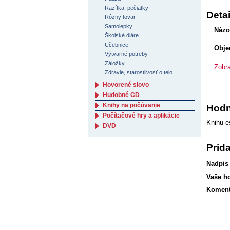
Razítka, pečiatky
Detai
Rôzny tovar
Samolepky
Názo
Školské diáre
Učebnice
Obje
Výtvarné potreby
Záložky
Zobra
Zdravie, starostlivosť o telo
Hovorené slovo
Hudobné CD
Knihy na počúvanie
Hodn
Počítačové hry a aplikácie
Knihu e
DVD
Prid
Nadpis
Vaše h
Koment