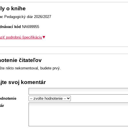
ly o knihe
v:
Pedagogický diár 2026/2027
dnávací kód
NA699955
ziť podrobnú špecifikáciu
otenie čitateľov
šte nikto nekomentoval, budete prvý.
ajte svoj komentár
odnotenie
ár