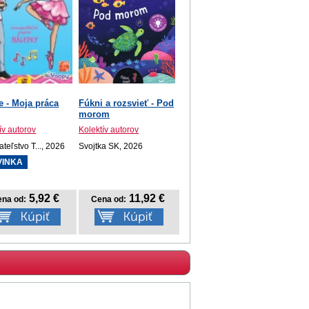
e - Moja práca
Fúkni a rozsvieť - Pod
morom
ív autorov
Kolektív autorov
teľstvo T..., 2026
Svojtka SK, 2026
VINKA
5,92 €
11,92 €
na od:
Cena od: