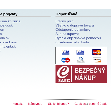
e projekty
Odporúčané
usná knižnica
Edičný plán
nozka.sk
Všetko o doprave tovaru
on
Odstúpenie od zmluvy
.sk
Ako nakupovať
oda.sk
Rýchla objednávka pomocou
erské krimi
objednávacieho kódu
 talent.sk
a
Kontakt
Nápoveda
Ste kníhkupec?
Cookies
a
osobné údaje