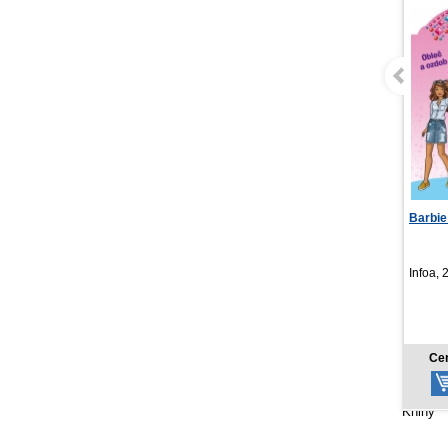
Barbie - ružový zošit
Opera
Kim Hu
Infoa, 2026
Vendet
NOV
4,49 €
Cena od:
Cen
Knihy