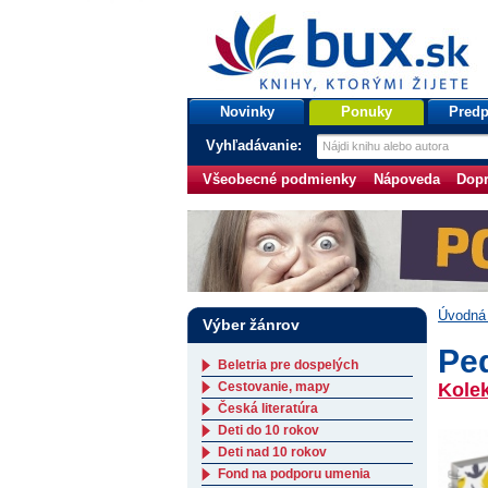
bux.sk
knihy, ktorými žijete
Úvodná stránka
Novinky
Ponuky
Predp
Vyhľadávanie:
Všeobecné podmienky
Nápoveda
Dopr
Úvodná 
Výber žánrov
Pe
Beletria pre dospelých
Cestovanie, mapy
Kolek
Česká literatúra
Deti do 10 rokov
Deti nad 10 rokov
Fond na podporu umenia