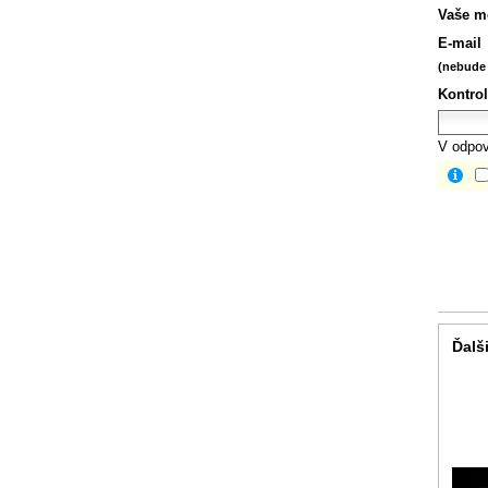
Vaše m
E-mail
(nebude 
Kontrol
V odpov
Ďalši