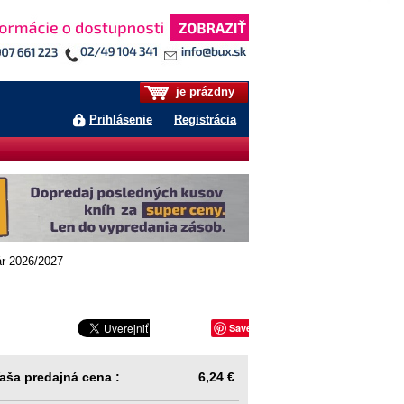
je prázdny
Prihlásenie
Registrácia
r 2026/2027
Save
aša predajná cena :
6,24 €