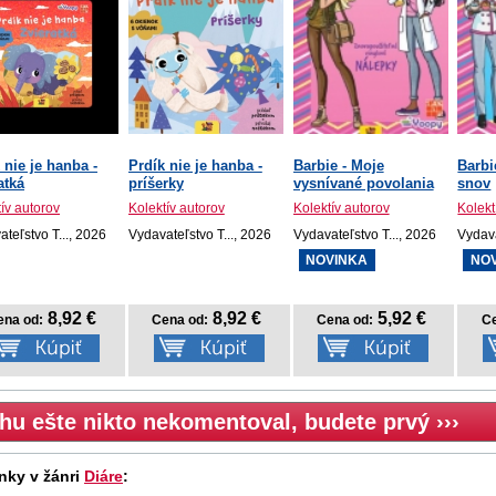
 nie je hanba -
Prdík nie je hanba -
Barbie - Moje
Barbi
atká
príšerky
vysnívané povolania
snov
ív autorov
Kolektív autorov
Kolektív autorov
Kolekt
teľstvo T..., 2026
Vydavateľstvo T..., 2026
Vydavateľstvo T..., 2026
Vydava
NOVINKA
NO
8,92 €
8,92 €
5,92 €
ena od:
Cena od:
Cena od:
Ce
hu ešte nikto nekomentoval, budete prvý ›››
nky v žánri
Diáre
: