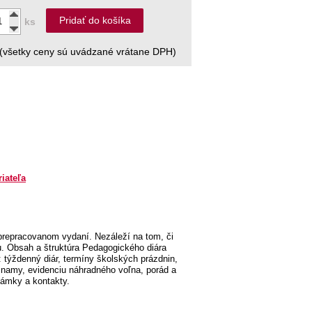
Pridať do košíka
ks
(všetky ceny sú uvádzané vrátane DPH)
riateľa
epracovanom vydaní. Nezáleží na tom, či
iu. Obsah a štruktúra Pedagogického diára
 týždenný diár, termíny školských prázdnin,
áznamy, evidenciu náhradného voľna, porád a
známky a kontakty.