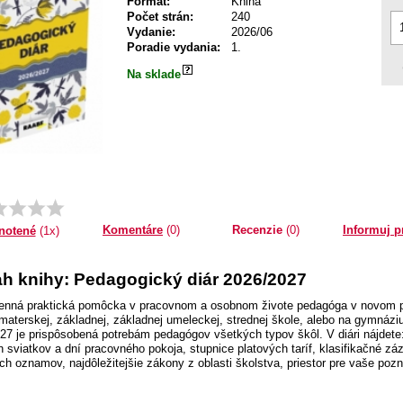
Formát:
Kniha
Počet strán:
240
Vydanie:
2026/06
Poradie vydania:
1.
Na sklade
Priemer:
1.0
Komentáre
(0)
Recenzie
(0)
Informuj p
notené
(1x)
h knihy: Pedagogický diár 2026/2027
nná praktická pomôcka v pracovnom a osobnom živote pedagóga v novom pr
 materskej, základnej, základnej umeleckej, strednej škole, alebo na gymnáz
27 je prispôsobená potrebám pedagógov všetkých typov škôl. V diári nájdete:
h sviatkov a dní pracovného pokoja, stupnice platových taríf, klasifikačné z
ých oznamov, najdôležitejšie zákony z oblasti školstva, priestor pre vaše po