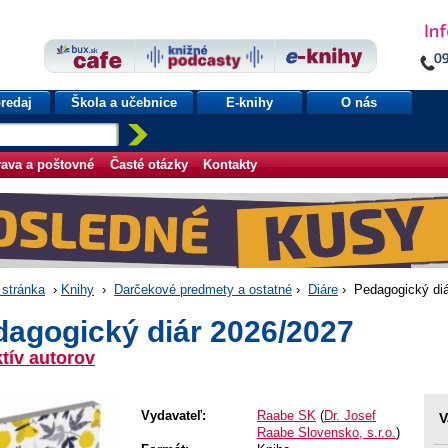
redaj
Škola a učebnice
E-knihy
O nás
ava a poštovné
Časté otázky
Kontakty
stránka
›
Knihy
›
Darčekové predmety a ostatné
›
Diáre
› Pedagogický diá
dagogický diár 2026/2027
tív autorov
Vydavateľ:
Raabe SK
(
Dr. Josef
V
Raabe Slovensko, s.r.o.
)