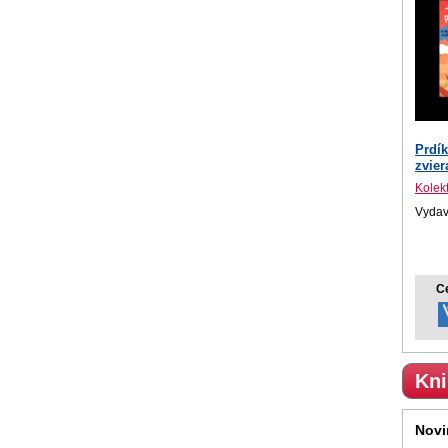
Prdík
zvier
Kolekt
Vydava
C
Kni
Novi