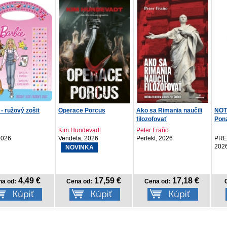
ce Porcus
Ako sa Rimania naučili
NOTIQUE Denný diár
Prí
filozofovať
Ponza 2027, svetlomod...
Skry
ndevadt
Peter Fraňo
Jan 
a, 2026
Perfekt, 2026
PRESCOGROUP SK,
IKAR
2026
INKA
17,59 €
17,18 €
6,57 €
a od:
Cena od:
Cena od:
C