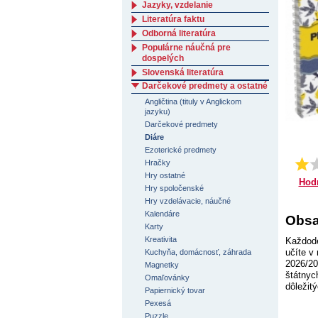
Jazyky, vzdelanie
Literatúra faktu
Odborná literatúra
Populárne náučná pre
dospelých
Slovenská literatúra
Darčekové predmety a ostatné
Angličtina (tituly v Anglickom
jazyku)
Darčekové predmety
Diáre
Ezoterické predmety
Hračky
Hry ostatné
Hod
Hry spoločenské
Hry vzdelávacie, náučné
Kalendáre
Obsa
Karty
Kreativita
Každode
učíte v
Kuchyňa, domácnosť, záhrada
2026/20
Magnetky
štátnyc
Omaľovánky
dôležit
Papiernický tovar
Pexesá
Puzzle