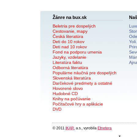
Žánre na bux.sk
Naš
Beletria pre dospelých
Lux
Cestovanie, mapy
Sto
Česká literatúra
Ode
Deti do 10 rokov
Yoli
Deti nad 10 rokov
Prir
Fond na podporu umenia
Sev
Jazyky, vzdelanie
Mám
Literatúra faktu
Ajn
Odborná literatúra
Populárne náučná pre dospelých
Slovenská literatúra
Darčekové predmety a ostatné
Hovorené slovo
Hudobné CD
Knihy na počúvanie
Počítačové hry a aplikácie
DVD
© 2011
IKAR
, a.s., vyrobila
Etnetera
x