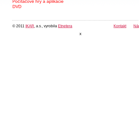
Počítačové hry a aplikácie
DVD
© 2011
IKAR
, a.s., vyrobila
Etnetera
Kontakt
Ná
x