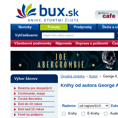
bux.sk
knihy, ktorými žijete
Úvodná stránka
Novinky
Ponuky
Predpredaj
Škola a u
Vyhľadávanie:
Všeobecné podmienky
Nápoveda
Doprava a poštovné
Čas
Úvodná stránka
›
Autori
›
George A
Výber žánrov
Knihy od autora George 
Beletria pre dospelých
Cestovanie, mapy
Česká literatúra
Deti do 10 rokov
Radenie:
Zobr
Deti nad 10 rokov
Knihy
E-Knihy
Audi
Fond na podporu