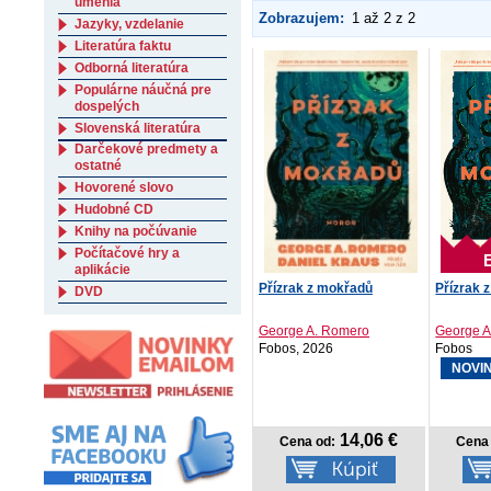
umenia
Zobrazujem:
1 až 2 z 2
Jazyky, vzdelanie
Literatúra faktu
Odborná literatúra
Populárne náučná pre
dospelých
Slovenská literatúra
Darčekové predmety a
ostatné
Hovorené slovo
Hudobné CD
Knihy na počúvanie
Počítačové hry a
aplikácie
Přízrak z mokřadů
Přízrak 
DVD
George A. Romero
George A
Fobos, 2026
Fobos
NOVI
14,06 €
Cena od:
Cena 