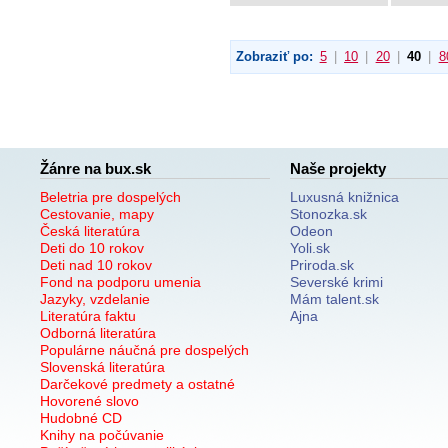
Zobraziť po:
5
|
10
|
20
|
40
|
8
Žánre na bux.sk
Naše projekty
Beletria pre dospelých
Luxusná knižnica
Cestovanie, mapy
Stonozka.sk
Česká literatúra
Odeon
Deti do 10 rokov
Yoli.sk
Deti nad 10 rokov
Priroda.sk
Fond na podporu umenia
Severské krimi
Jazyky, vzdelanie
Mám talent.sk
Literatúra faktu
Ajna
Odborná literatúra
Populárne náučná pre dospelých
Slovenská literatúra
Darčekové predmety a ostatné
Hovorené slovo
Hudobné CD
Knihy na počúvanie