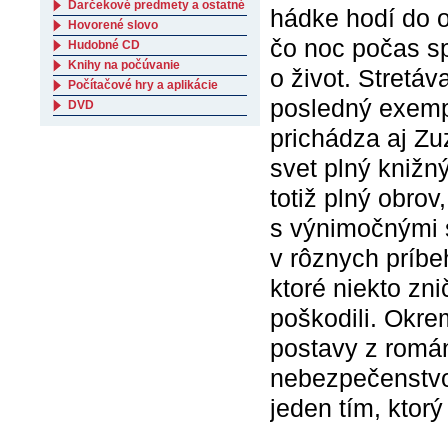
Darčekové predmety a ostatné
hádke hodí do o
Hovorené slovo
čo noc počas sp
Hudobné CD
Knihy na počúvanie
o život. Stretáv
Počítačové hry a aplikácie
posledný exempl
DVD
prichádza aj Zu
svet plný knižný
totiž plný obro
s výnimočnými s
v rôznych príbe
ktoré niekto zni
poškodili. Okre
postavy z román
nebezpečenstvo.
jeden tím, ktor