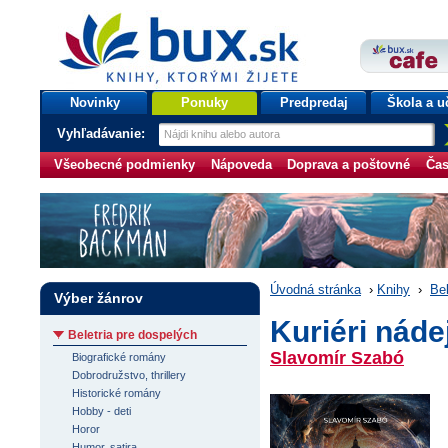
bux.sk
knihy, ktorými žijete
Úvodná stránka
Novinky
Ponuky
Predpredaj
Škola a u
Vyhľadávanie:
Všeobecné podmienky
Nápoveda
Doprava a poštovné
Čas
Úvodná stránka
›
Knihy
›
Bel
Výber žánrov
Kuriéri náde
Beletria pre dospelých
Slavomír Szabó
Biografické romány
Dobrodružstvo, thrillery
Historické romány
Hobby - deti
Horor
Humor, satira