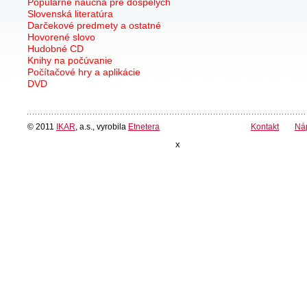
Populárne náučná pre dospelých
Slovenská literatúra
Darčekové predmety a ostatné
Hovorené slovo
Hudobné CD
Knihy na počúvanie
Počítačové hry a aplikácie
DVD
© 2011
IKAR
, a.s., vyrobila
Etnetera
Kontakt
Ná
x