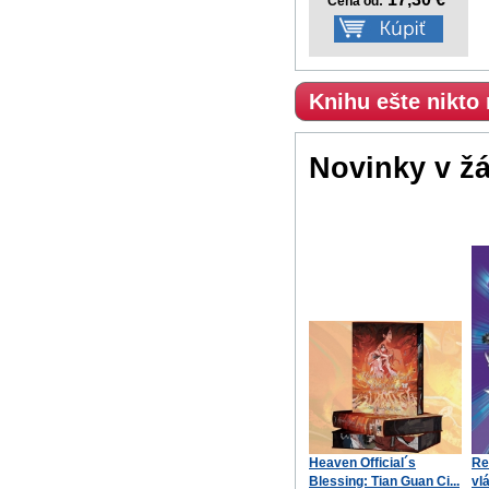
Cena od:
Knihu ešte nikto
Novinky v ž
Heaven Official´s
Re
Blessing: Tian Guan Ci...
vl