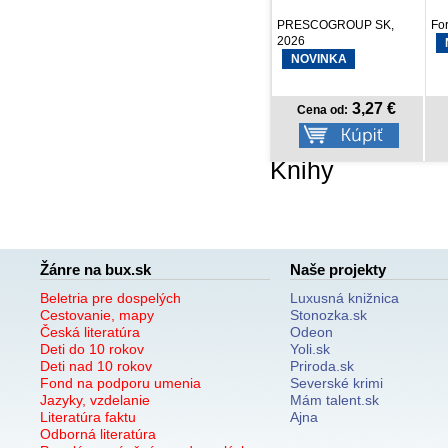
PRESCOGROUP SK,
Fortuna Libri, 2026
PR
2026
20
NOVINKA
NOVINKA
3,27 €
7,42 €
Cena od:
Cena od:
Knihy
Žánre na bux.sk
Naše projekty
Beletria pre dospelých
Luxusná knižnica
Cestovanie, mapy
Stonozka.sk
Česká literatúra
Odeon
Deti do 10 rokov
Yoli.sk
Deti nad 10 rokov
Priroda.sk
Fond na podporu umenia
Severské krimi
Jazyky, vzdelanie
Mám talent.sk
Literatúra faktu
Ajna
Odborná literatúra