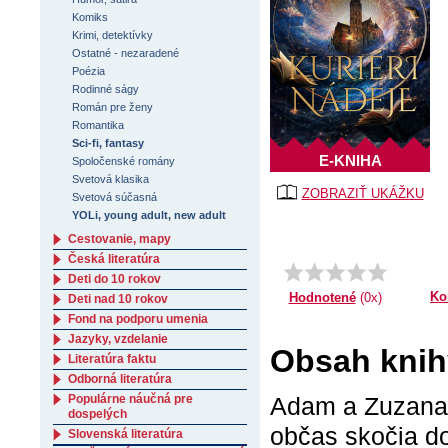
Komiks
Krimi, detektívky
Ostatné - nezaradené
Poézia
Rodinné ságy
Román pre ženy
Romantika
Sci-fi, fantasy
E-KNIHA
Spoločenské romány
Svetová klasika
ZOBRAZIŤ UKÁŽKU
Svetová súčasná
YOLi, young adult, new adult
Cestovanie, mapy
Česká literatúra
Deti do 10 rokov
Ko
Hodnotené
(0x)
Deti nad 10 rokov
Fond na podporu umenia
Jazyky, vzdelanie
Obsah knihy
Literatúra faktu
Odborná literatúra
Populárne náučná pre
Adam a Zuzana s
dospelých
občas skočia d
Slovenská literatúra