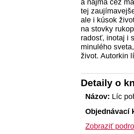
a najmä cez man
tej zaujímavejš
ale i kúsok živo
na stovky rukopi
radosť, inotaj i
minulého sveta,
život. Autorkin
Detaily o k
Názov:
Líc po
Objednávací 
Zobraziť podro