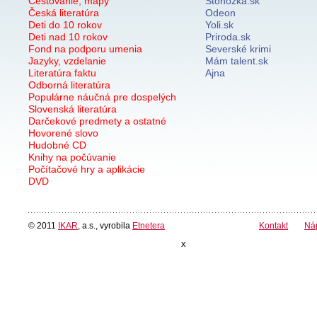
Cestovanie, mapy
Stonozka.sk
Česká literatúra
Odeon
Deti do 10 rokov
Yoli.sk
Deti nad 10 rokov
Priroda.sk
Fond na podporu umenia
Severské krimi
Jazyky, vzdelanie
Mám talent.sk
Literatúra faktu
Ajna
Odborná literatúra
Populárne náučná pre dospelých
Slovenská literatúra
Darčekové predmety a ostatné
Hovorené slovo
Hudobné CD
Knihy na počúvanie
Počítačové hry a aplikácie
DVD
© 2011
IKAR
, a.s., vyrobila
Etnetera
Kontakt
Ná
x