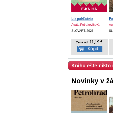
E-KNIHA
Líc pohľadníc
Po
Agáta Petrakovičová
Ag
SLOVART, 2026
SL
11,19 €
Cena od:
Knihu ešte nikto
Novinky v ž