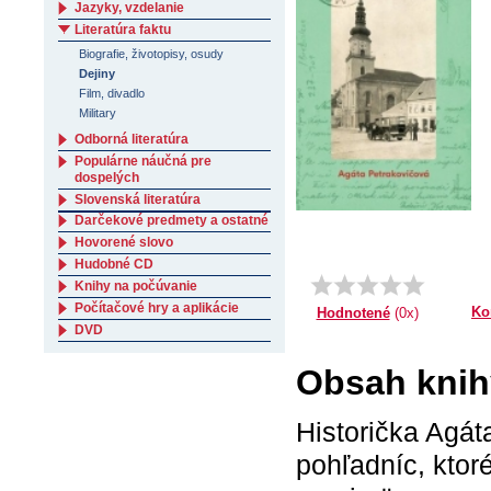
Jazyky, vzdelanie
Literatúra faktu
Biografie, životopisy, osudy
Dejiny
Film, divadlo
Military
Odborná literatúra
Populárne náučná pre
dospelých
Slovenská literatúra
Darčekové predmety a ostatné
Hovorené slovo
Hudobné CD
Knihy na počúvanie
Počítačové hry a aplikácie
Ko
Hodnotené
(0x)
DVD
Obsah knih
Historička Agát
pohľadníc, ktor