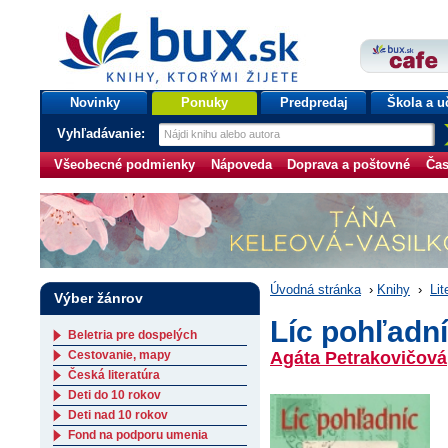
bux.sk
knihy, ktorými žijete
Úvodná stránka
Novinky
Ponuky
Predpredaj
Škola a u
Vyhľadávanie:
Všeobecné podmienky
Nápoveda
Doprava a poštovné
Čas
Úvodná stránka
›
Knihy
›
Lit
Výber žánrov
Líc pohľadn
Beletria pre dospelých
Cestovanie, mapy
Agáta Petrakovičová
Česká literatúra
Deti do 10 rokov
Deti nad 10 rokov
Fond na podporu umenia