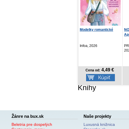
Modelky romantické
NOTIQUE Vreckový diár
Od
Aprint Top 2027, č...
Jo
Infoa, 2026
PRESCOGROUP SK,
En
2026
4,49 €
4,17 €
Cena od:
Cena od:
Knihy
Žánre na bux.sk
Naše projekty
Beletria pre dospelých
Luxusná knižnica