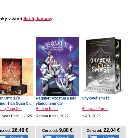
nky v žánri
Sci-fi, fantasy
:
n Official´s
Requier: Vzostup a pád
Ónyxová smršť
ing: Tian Guan Ci...
vládcu temnoty
ang Tong Xiu
Roman Kmeť
Rebecca Yarros
 Seas Ente..., 2025
Roman Kmeť, 2022
IKAR, 2025
26,46 €
9,88 €
22,04 €
na od:
Cena od:
Cena od: