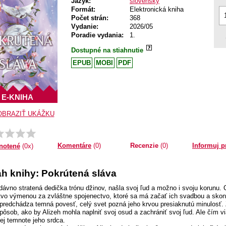
Jazyk:
slovenský
Formát:
Elektronická kniha
Počet strán:
368
Vydanie:
2026/05
Poradie vydania:
1.
Dostupné na stiahnutie
EPUB
MOBI
PDF
E-KNIHA
OBRAZIŤ UKÁŽKU
Komentáre
(0)
Recenzie
(0)
Informuj p
notené
(0x)
h knihy: Pokrútená sláva
 dávno stratená dedička trónu džinov, našla svoj ľud a možno i svoju korunu. 
tvo výmenou za zvláštne spojenectvo, ktoré sa má začať ich svadbou a skonč
predchádza temná povesť, celý svet pozná jeho krvou presiaknutú minulosť. 
spôsob, ako by Alizeh mohla naplniť svoj osud a zachrániť svoj ľud. Ale čím
ej temnote jeho srdca.