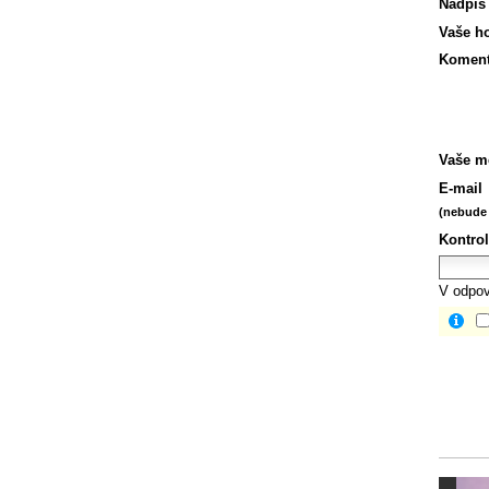
Nadpis
Vaše h
Koment
Vaše m
E-mail
(nebude 
Kontrol
V odpov