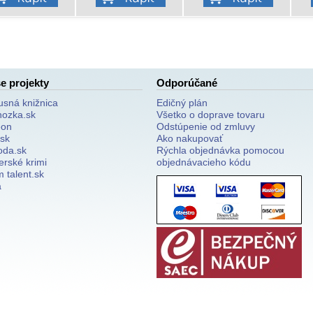
e projekty
Odporúčané
usná knižnica
Edičný plán
nozka.sk
Všetko o doprave tovaru
on
Odstúpenie od zmluvy
.sk
Ako nakupovať
oda.sk
Rýchla objednávka pomocou
erské krimi
objednávacieho kódu
 talent.sk
a