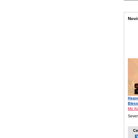
Novi
Heave
Bless
Mo Xi
Seven
Ce