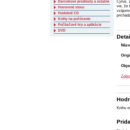
Cyrus, 
Darčekové predmety a ostatné
vie, že
Hovorené slovo
vzájomn
Hudobné CD
prichád
Knihy na počúvanie
Počítačové hry a aplikácie
DVD
Detai
Názo
Orig
Obje
Zobra
Hodn
Knihu e
Prid