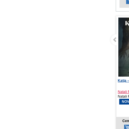
Katja – Pád mágie
Bude to
Natali Fox
Serena
Natali Fox, 2026
Red, 2
NOVINKA
13,50 €
Cena od:
Cen