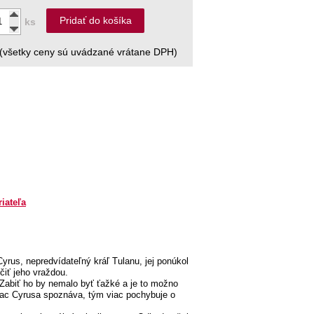
Pridať do košíka
ks
(všetky ceny sú uvádzané vrátane DPH)
riateľa
Cyrus, nepredvídateľný kráľ Tulanu, jej ponúkol
iť jeho vraždou.
Zabiť ho by nemalo byť ťažké a je to možno
 viac Cyrusa spoznáva, tým viac pochybuje o