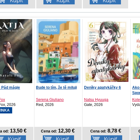
 tím, že tě miluji
Deníky apatykářky 6
Ako sa dnes cítiš?
Príb
Spomaľ ako leňochod P...
 Giuliano
Natsu Hyuuga
Kolektív autorov
Chia
026
Gate, 2026
Vydavateľstvo T..., 2026
Ston
12,30 €
8,78 €
9,68 €
a od:
Cena od:
Cena od:
C