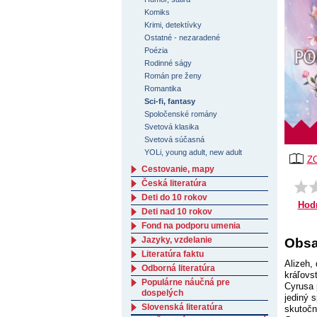
Komiks
Krimi, detektívky
Ostatné - nezaradené
Poézia
Rodinné ságy
Román pre ženy
Romantika
Sci-fi, fantasy
Spoločenské romány
Svetová klasika
Svetová súčasná
YOLi, young adult, new adult
Z
Cestovanie, mapy
Česká literatúra
Deti do 10 rokov
Hod
Deti nad 10 rokov
Fond na podporu umenia
Jazyky, vzdelanie
Obsa
Literatúra faktu
Alizeh,
Odborná literatúra
kráľovs
Populárne náučná pre
Cyrusa 
dospelých
jediný 
Slovenská literatúra
skutočn