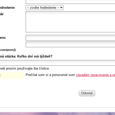
odnotenie
ár
eno
zverejnený)
ná otázka:
Koľko dní má týždeň?
edi prosím používajte iba číslice.
Prečítal som si a porozumel som
zásadám spracovania a o
Odoslať