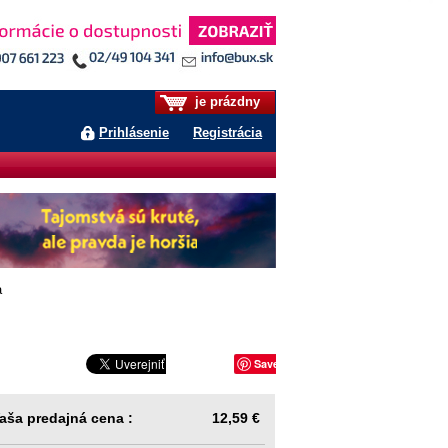
je prázdny
Prihlásenie
Registrácia
a
Save
aša predajná cena :
12,59 €