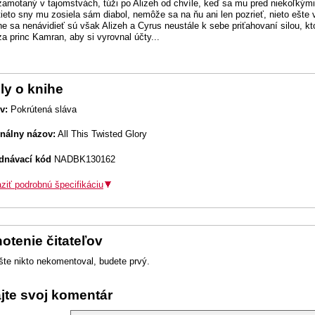
zamotaný v tajomstvách, túži po Alizeh od chvíle, keď sa mu pred niekoľkým
 tieto sny mu zosiela sám diabol, nemôže sa na ňu ani len pozrieť, nieto ešte 
e sa nenávidieť sú však Alizeh a Cyrus neustále k sebe priťahovaní silou, kt
za princ Kamran, aby si vyrovnal účty...
ly o knihe
v:
Pokrútená sláva
inálny názov:
All This Twisted Glory
dnávací kód
NADBK130162
ziť podrobnú špecifikáciu
otenie čitateľov
šte nikto nekomentoval, budete prvý.
ajte svoj komentár