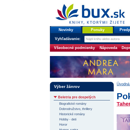
bux.sk
knihy, ktorými žijete
Úvodná stránka
Novinky
Ponuky
Predp
Vyhľadávanie:
Všeobecné podmienky
Nápoveda
Dopr
Úvodná 
Výber žánrov
Po
Beletria pre dospelých
Taher
Biografické romány
Dobrodružstvo, thrillery
Historické romány
Hobby - deti
Horor
Humor, satira