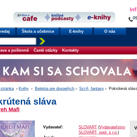
redaj
Škola a učebnice
E-knihy
O nás
ava a poštovné
Časté otázky
Kontakty
stránka
›
Knihy
›
Beletria pre dospelých
›
Sci-fi, fantasy
› Pokrútená sláv
krútená sláva
eh Mafi
Vydavateľ:
SLOVART
(
Vydavateľstvo
V
SLOVART, spol. s r.o.
)