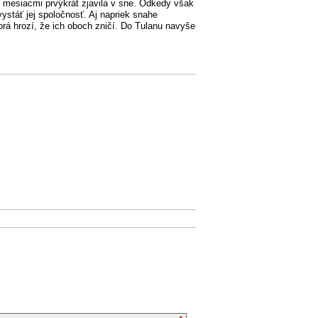
i mesiacmi prvýkrát zjavila v sne. Odkedy však
vystáť jej spoločnosť. Aj napriek snahe
orá hrozí, že ich oboch zničí. Do Tulanu navyše