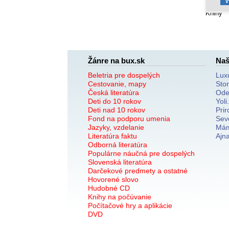
Knihy
Žánre na bux.sk
Naš
Beletria pre dospelých
Lux
Cestovanie, mapy
Sto
Česká literatúra
Ode
Deti do 10 rokov
Yoli
Deti nad 10 rokov
Prir
Fond na podporu umenia
Sev
Jazyky, vzdelanie
Mám
Literatúra faktu
Ajn
Odborná literatúra
Populárne náučná pre dospelých
Slovenská literatúra
Darčekové predmety a ostatné
Hovorené slovo
Hudobné CD
Knihy na počúvanie
Počítačové hry a aplikácie
DVD