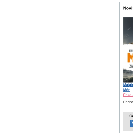
Novi
Maják
Mór
Erika
Enrib
C