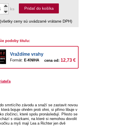
Pridať do košíka
ks
(všetky ceny sú uvádzané vrátane DPH)
šie podoby titulu:
Vraždíme vrahy
12,73 €
Formát:
E-KNIHA
cena od:
riateľa
 do smrtícího závodu a snaží se zastavit novou
která bojuje ohněm proti ohni, si přímo libuje v
o zločinci, které spolu pronásledují. Přesto se
ichází s otázkami, na které si nemohou dovolit
kočku a myš mají Lea a Richter jen dvě