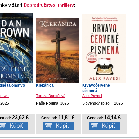
nky v žánri
Dobrodružstvo, thrillery
:
dné tajomstvo
Klekánica
Krvavočervené
písmená
Brown
Tereza Bartošová
Alex Pavesi
 2025
Naše Rodina, 2025
Slovenský spiso..., 2025
23,62 €
11,81 €
14,14 €
na od:
Cena od:
Cena od: