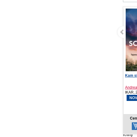
Kam si sa schovala
Hra ti
nebes
Andrea Mara
Hazel 
IKAR, 2026
King C
NOVINKA
NOV
14,18 €
Cena od:
Cen
Knihy