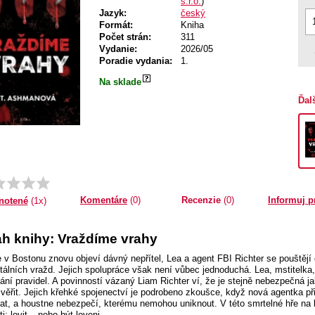
s.r.o.
)
Jazyk:
český
Formát:
Kniha
Počet strán:
311
Vydanie:
2026/05
Poradie vydania:
1.
Na sklade
Ďal
Priemer:
1.0
Komentáre
(0)
Recenzie
(0)
Informuj p
notené
(1x)
h knihy: Vraždíme vrahy
 v Bostonu znovu objeví dávný nepřítel, Lea a agent FBI Richter se pouštějí
utálních vražd. Jejich spolupráce však není vůbec jednoduchá. Lea, mstitelka, 
ání pravidel. A povinností vázaný Liam Richter ví, že je stejně nebezpečná jak
í věřit. Jejich křehké spojenectví je podrobeno zkoušce, když nová agentka př
at, a houstne nebezpečí, kterému nemohou uniknout. V této smrtelné hře na 
: lovit – nebo být loveni.