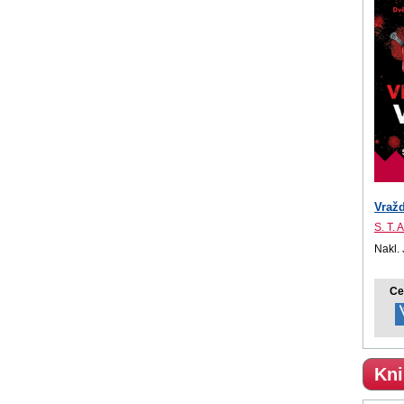
Vraž
S. T.
Nakl.
Ce
Kni