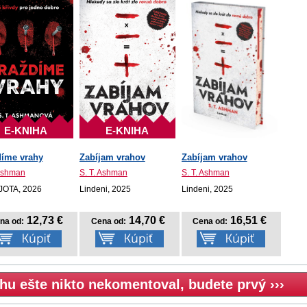
E-KNIHA
E-KNIHA
díme vrahy
Zabíjam vrahov
Zabíjam vrahov
 Ashman
S. T. Ashman
S. T. Ashman
 JOTA, 2026
Lindeni, 2025
Lindeni, 2025
12,73 €
14,70 €
16,51 €
na od:
Cena od:
Cena od:
hu ešte nikto nekomentoval, budete prvý ›››