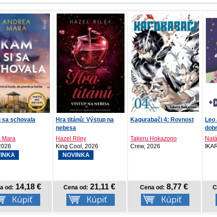
tánů: Výstup na
Kagurabači 4: Rovnost
Leo a jeho kvetinkové
Zakl
a
dobrodružstvá s da...
Riley
Takeru Hokazono
Natália Kuľková
Andr
ool, 2026
Crew, 2026
IKAR, 2026
Lind
INKA
21,11 €
8,77 €
10,42 €
a od:
Cena od:
Cena od:
C