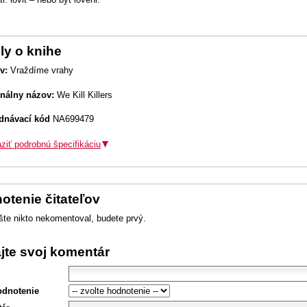
ly o knihe
v:
Vraždíme vrahy
inálny názov:
We Kill Killers
dnávací kód
NA699479
ziť podrobnú špecifikáciu
otenie čitateľov
šte nikto nekomentoval, budete prvý.
ajte svoj komentár
odnotenie