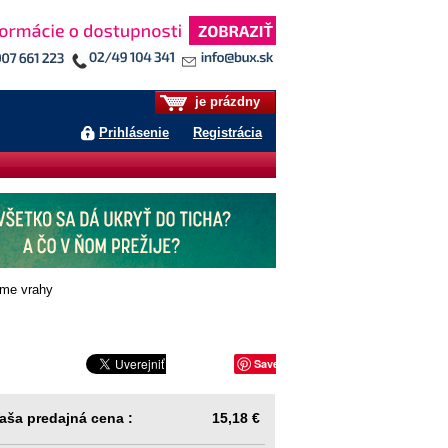
je prázdny
Prihlásenie
Registrácia
me vrahy
Save
aša predajná cena :
15,18 €