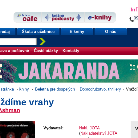
redaj
Škola a učebnice
E-knihy
O nás
ava a poštovné
Časté otázky
Kontakty
stránka
›
Knihy
›
Beletria pre dospelých
›
Dobrodružstvo, thrillery
› Vraždí
aždíme vrahy
. Ashman
Vydavateľ:
Nakl. JOTA
V
(
Nakladatelství JOTA,