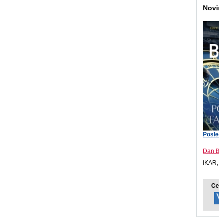
Novi
Posle
Dan 
IKAR,
Ce