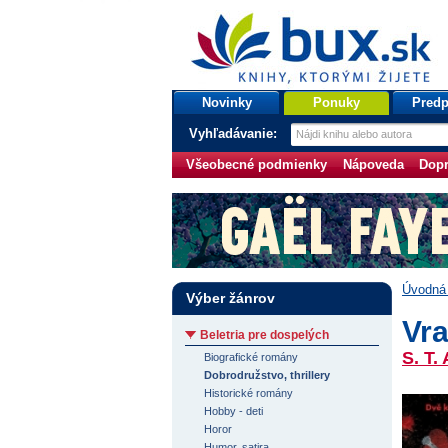
bux.sk
knihy, ktorými žijete
Úvodná stránka
Novinky
Ponuky
Predp
Vyhľadávanie:
Všeobecné podmienky
Nápoveda
Dopr
Úvodná 
Výber žánrov
Vr
Beletria pre dospelých
S. T
Biografické romány
Dobrodružstvo, thrillery
Historické romány
Hobby - deti
Horor
Humor, satira