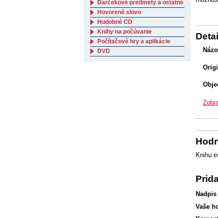
Darčekové predmety a ostatné
Hovorené slovo
Hudobné CD
Knihy na počúvanie
Detai
Počítačové hry a aplikácie
Názo
DVD
Orig
Obje
Zobra
Hodn
Knihu e
Prid
Nadpis
Vaše h