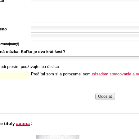
ár
eno
zverejnený)
ná otázka:
Koľko je dva krát šesť?
edi prosím používajte iba číslice.
Prečítal som si a porozumel som
zásadám spracovania a o
Odoslať
e tituly
autora
: