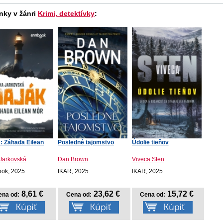
nky v žánri
Krimi, detektívky
:
: Záhada Eilean
Posledné tajomstvo
Údolie tieňov
 Jarkovská
Dan Brown
Viveca Sten
ook, 2025
IKAR, 2025
IKAR, 2025
8,61 €
23,62 €
15,72 €
ena od:
Cena od:
Cena od: