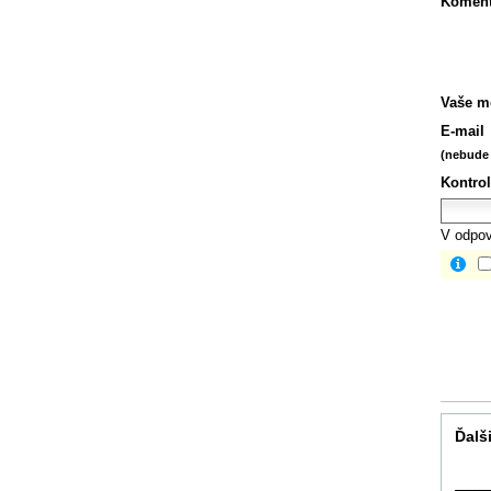
Koment
Vaše m
E-mail
(nebude 
Kontrol
V odpov
Ďalši