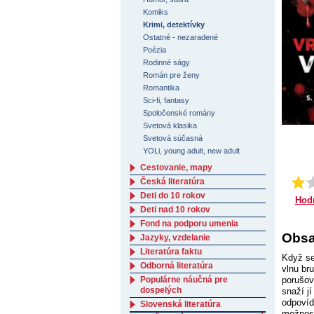
Komiks
Krimi, detektívky
Ostatné - nezaradené
Poézia
Rodinné ságy
Román pre ženy
Romantika
Sci-fi, fantasy
Spoločenské romány
Svetová klasika
Svetová súčasná
YOLi, young adult, new adult
Cestovanie, mapy
Česká literatúra
Deti do 10 rokov
Hod
Deti nad 10 rokov
Fond na podporu umenia
Obsa
Jazyky, vzdelanie
Literatúra faktu
Když se
Odborná literatúra
vlnu br
Populárne náučná pre
porušov
dospelých
snaží j
odpovíd
Slovenská literatúra
možnosti