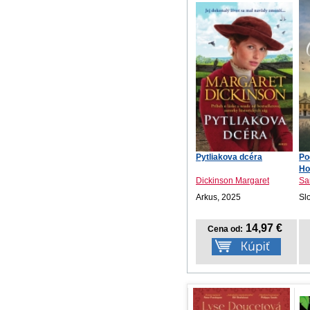
Pytliakova dcéra
Po
Ho
Dickinson Margaret
Sa
Arkus, 2025
Sl
14,97 €
Cena od: