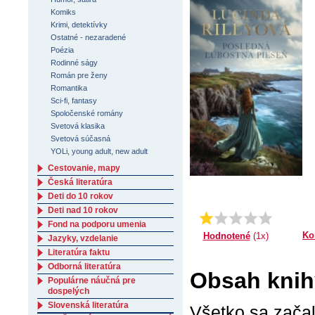
Komiks
Krimi, detektívky
Ostatné - nezaradené
Poézia
Rodinné ságy
Román pre ženy
Romantika
Sci-fi, fantasy
Spoločenské romány
Svetová klasika
Svetová súčasná
YOLi, young adult, new adult
Cestovanie, mapy
Česká literatúra
Deti do 10 rokov
Deti nad 10 rokov
Priemer:
1.0
Fond na podporu umenia
Ko
Hodnotené
(1x)
Jazyky, vzdelanie
Literatúra faktu
Odborná literatúra
Obsah knih
Populárne náučná pre
dospelých
Slovenská literatúra
Všetko sa začal