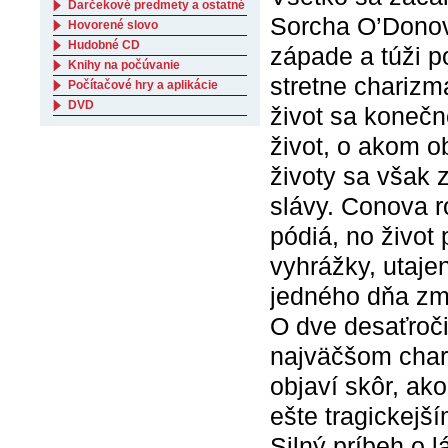
Darčekové predmety a ostatné
Sorcha O’Donov
Hovorené slovo
Hudobné CD
západe a túži p
Knihy na počúvanie
stretne chariz
Počítačové hry a aplikácie
DVD
život sa konečn
život, o akom ob
životy sa však 
slávy. Conova 
pódiá, no život
vyhrážky, utaje
jedného dňa zm
O dve desaťroči
najväčšom char
objaví skôr, ak
ešte tragickejš
Silný príbeh o 