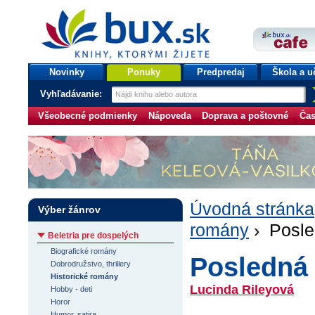
bux.sk
knihy, ktorými žijete
Úvodná stránka
Novinky
Ponuky
Predpredaj
Škola a u
Vyhľadávanie:
Všeobecné podmienky
Nápoveda
Doprava a poštovné
Čas
Úvodná stránka
Výber žánrov
romány
› Posle
Beletria pre dospelých
Biografické romány
Posledná 
Dobrodružstvo, thrillery
Historické romány
Lucinda Rileyová
Hobby - deti
Horor
Humor, satira