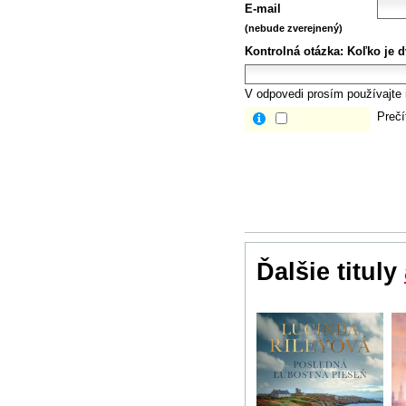
E-mail
(nebude zverejnený)
Kontrolná otázka:
Koľko je d
V odpovedi prosím používajte i
Prečí
Ďalšie tituly