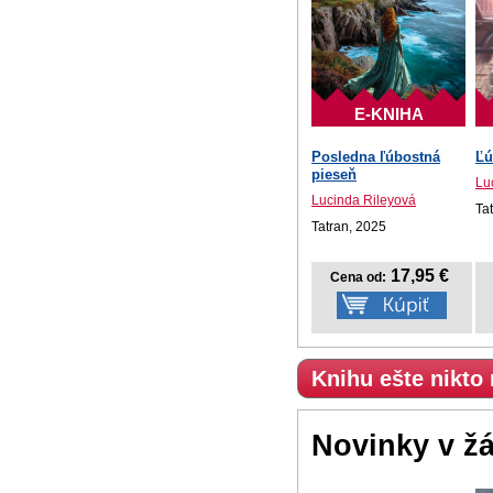
E-KNIHA
Posledna ľúbostná
Ľú
pieseň
Lu
Lucinda Rileyová
Ta
Tatran, 2025
17,95 €
Cena od:
Knihu ešte nikto
Novinky v ž