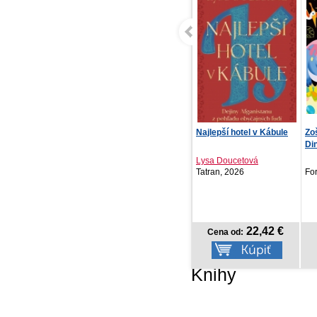
Najlepší hotel v Kábule
Zoškrab a vymaľuj -
La
Dinosaury
te
Lysa Doucetová
Sa
Tatran, 2026
Fortuna Libri, 2026
Re
22,42 €
7,42 €
Cena od:
Cena od:
Knihy