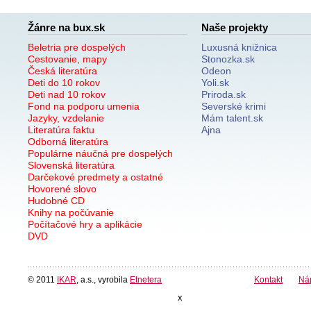
Žánre na bux.sk
Naše projekty
Beletria pre dospelých
Luxusná knižnica
Cestovanie, mapy
Stonozka.sk
Česká literatúra
Odeon
Deti do 10 rokov
Yoli.sk
Deti nad 10 rokov
Priroda.sk
Fond na podporu umenia
Severské krimi
Jazyky, vzdelanie
Mám talent.sk
Literatúra faktu
Ajna
Odborná literatúra
Populárne náučná pre dospelých
Slovenská literatúra
Darčekové predmety a ostatné
Hovorené slovo
Hudobné CD
Knihy na počúvanie
Počítačové hry a aplikácie
DVD
© 2011
IKAR
, a.s., vyrobila
Etnetera
Kontakt
Ná
x