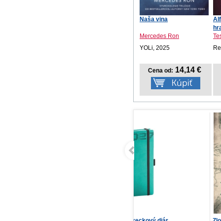
Naša vina
Al
hr
Mercedes Ron
Te
YOLi, 2025
Re
14,14 €
Cena od:
NOTIQUE Vreckový diár
Zloději těl
V 