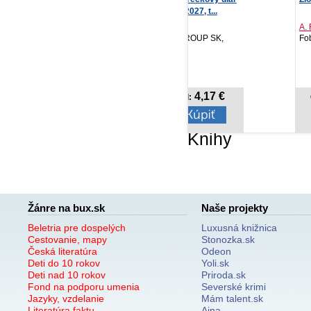
Aprint Top 2027, t...
A. Rae Dunlap
Ba
PRESCOGROUP SK,
Fobos, 2026
For
2026
4,17 €
14,06 €
Cena od:
Cena od:
Knihy
Žánre na bux.sk
Naše projekty
Beletria pre dospelých
Luxusná knižnica
Cestovanie, mapy
Stonozka.sk
Česká literatúra
Odeon
Deti do 10 rokov
Yoli.sk
Deti nad 10 rokov
Priroda.sk
Fond na podporu umenia
Severské krimi
Jazyky, vzdelanie
Mám talent.sk
Literatúra faktu
Ajna