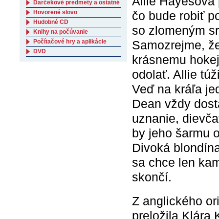
Allie Hayesová 
Darčekové predmety a ostatné
čo bude robiť p
Hovorené slovo
Hudobné CD
so zlomeným sr
Knihy na počúvanie
Samozrejme, že 
Počítačové hry a aplikácie
DVD
krásnemu hokeji
odolať. Allie tú
Veď na kráľa je
Dean vždy dosta
uznanie, dievčat
by jeho šarmu o
Divoká blondína
sa chce len kam
skončí.
Z anglického or
preložila Klára 