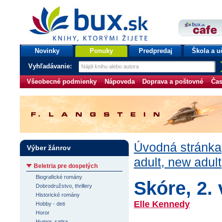
bux.sk
knihy, ktorými žijete
Úvodná stránka
Novinky
Ponuky
Predpredaj
Škola a u
Vyhľadávanie:
Všeobecné podmienky
Nápoveda
Doprava a poštovné
Čas
Úvodná stránka
Výber žánrov
adult, new adult
Beletria pre dospelých
Biografické romány
Skóre, 2.
Dobrodružstvo, thrillery
Historické romány
Elle Kennedy
Hobby - deti
Horor
Humor, satira