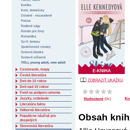
Komiks
Krimi, detektívky
Ostatné - nezaradené
Poézia
Rodinné ságy
Román pre ženy
Romantika
Sci-fi, fantasy
Spoločenské romány
Svetová klasika
Svetová súčasná
YOLi, young adult, new adult
Cestovanie, mapy
E-KNIHA
Česká literatúra
ZOBRAZIŤ UKÁŽKU
Deti do 10 rokov
Deti nad 10 rokov
Fond na podporu umenia
Jazyky, vzdelanie
Ko
Hodnotené
(0x)
Literatúra faktu
Odborná literatúra
Obsah knihy
Populárne náučná pre
dospelých
Slovenská literatúra